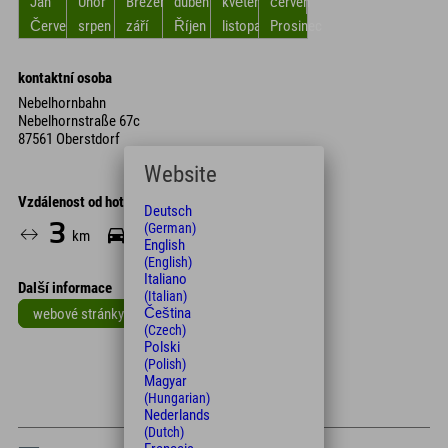
Jan
Únor
Březen
duben
květen
červen
Červenec
srpen
září
Říjen
listopad
Prosinec
kontaktní osoba
Nebelhornbahn
Nebelhornstraße 67c
87561 Oberstdorf
Website
Vzdálenost od hotelu
Deutsch
3
9
(German)
km
Min.
English
(English)
Italiano
Další informace
(Italian)
Čeština
webové stránky
(Czech)
Leaflet
| Map data © OpenStreetMap contributors
Polski
(Polish)
+
Magyar
(Hungarian)
−
Nederlands
(Dutch)