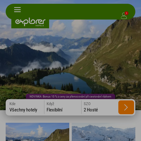
1
NOVINKA: Bonus 10 % z ceny za přenocování při cestování vlakem
Kde
Když
SZO
Všechny hotely
Flexibilní
2 Hosté