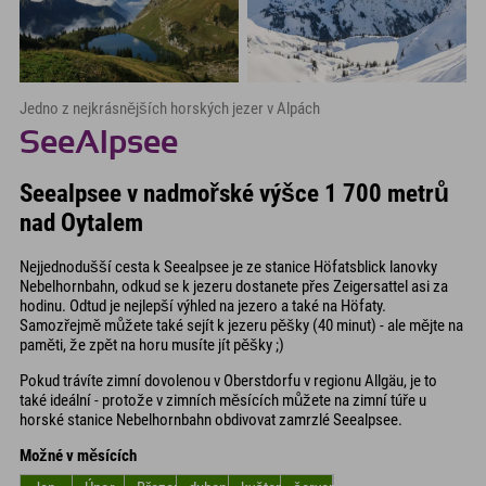
Jedno z nejkrásnějších horských jezer v Alpách
SeeAlpsee
Seealpsee v nadmořské výšce 1 700 metrů
nad Oytalem
Nejjednodušší cesta k Seealpsee je ze stanice Höfatsblick lanovky
Nebelhornbahn, odkud se k jezeru dostanete přes Zeigersattel asi za
hodinu. Odtud je nejlepší výhled na jezero a také na Höfaty.
Samozřejmě můžete také sejít k jezeru pěšky (40 minut) - ale mějte na
paměti, že zpět na horu musíte jít pěšky ;)
Pokud trávíte zimní dovolenou v Oberstdorfu v regionu Allgäu, je to
také ideální - protože v zimních měsících můžete na zimní túře u
horské stanice Nebelhornbahn obdivovat zamrzlé Seealpsee.
Možné v měsících