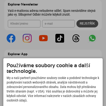
Rakousko
Objednat
Explorer Newsletter
Odeslat e-mail
Vaši e-mailovou adresu nebudeme sdílet. Spam nenávidíme stejně
jako vy. Slibujeme! Odběr můžete kdykoli zrušit.
Explorer App
Nahrajte své #ExplorerMoments, Moje
Explorer To Go s přehledem rezervací,
Používáme soubory cookie a další
seznamem míst, která chcete navštívit,
technologie.
přehledem restaurací a mnoha dalšími
věcmi. Stáhněte si hned!
My a naši partneři používáme soubory cookie a podobné technologie k
poskytování našich webových stránek, analýze návštěvnosti a
zobrazování personalizovaného obsahu. Data mohou být předávána
Čas na chvilky objevitelů
třetím stranám (např. v USA). Váš souhlas je dobrovolný a můžete jej
166
4.634
km
kdykoli odvolat. Více informací naleznete v našich zásadách ochrany
Horská jezera a
Sjezdovky pro lyžování a
osobních údajů.
dobrodružné bazény
snowboarding