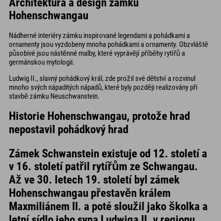
Architektura a design zámku
Hohenschwangau
Nádherné interiéry zámku inspirované legendami a pohádkami a
ornamenty jsou vyzdobeny mnoha pohádkami a ornamenty. Obzvláště
působivé jsou nástěnné malby, které vyprávějí příběhy rytířů a
germánskou mytologii.
Ludwig II., slavný pohádkový král, zde prožil své dětství a rozvinul
mnoho svých nápaditých nápadů, které byly později realizovány při
stavbě zámku Neuschwanstein.
Historie Hohenschwangau, protože hrad
nepostavil pohádkový hrad
Zámek Schwanstein existuje od 12. století a
v 16. století patřil rytířům ze Schwangau.
Až ve 30. letech 19. století byl zámek
Hohenschwangau přestavěn králem
Maxmiliánem II. a poté sloužil jako školka a
letní sídlo jeho syna Ludwiga II. v regionu