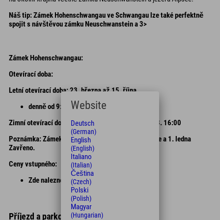
Náš tip:
Zámek Hohenschwangau ve Schwangau lze také perfektně
spojit s návštěvou zámku Neuschwanstein a 3>
Zámek Hohenschwangau:
Otevírací doba:
Letní otevírací doba: 23. března až 15. října
Website
denně od 9:00 do 17:00
Zimní otevírací doba: od 16. října do 20:00 do 21.03. 16:00
Deutsch
(German)
Poznámka: Zámek je uzavřen 24., 25. a 31. prosince a 1. ledna
English
Zavřeno.
(English)
Italiano
Ceny vstupného:
(Italian)
Čeština
Zde naleznete aktuální
ceny jízdenek
!
(Czech)
Polski
(Polish)
Magyar
(Hungarian)
Příjezd a parkování