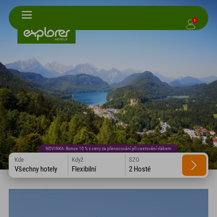
1
NOVINKA: Bonus 10 % z ceny za přenocování při cestování vlakem
Kde
Když
SZO
Všechny hotely
Flexibilní
2 Hosté