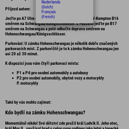
Nederlands
(Dutch)
Příjezd autem:
Français
(French)
Jeďte po A7 Ulm-Kempten, pokračujte po dálnici FW-Kempten B16
směrem na Schwangau/Königsschlösser. Z Füssenu jeďte po B17
směrem na Schwangau a poté odbočte doprava směrem na
Hohenschwangau/Königsschlösser.
Parkování
: U zámku Hohenschwangau je několik dobře značených
parkovacích míst. Z parkoviště je to k zámku Hohenschwangau jen
asi 20 až 30 minut.
K dispozici jsou vám čtyři parkovací místa:
P1 a P4:
pro osobní automobily a autobusy
P2:
pro osobní automobily, obytné vozy a motocykly
P. motocykly
Také by vás mohlo zajímat:
Kdo bydlí na zámku Hohenschwangau?
Momentálně nikdo! Své dětství zde prožil král Ludvík II. Jeho otec,
král Max II., využíval hrad s celou svou rodinou jako letní a lovecké