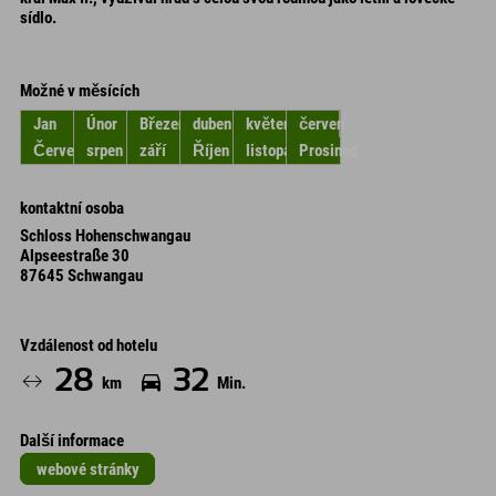
sídlo.
Možné v měsících
Jan
Únor
Březen
duben
květen
červen
Červenec
srpen
září
Říjen
listopad
Prosinec
kontaktní osoba
Schloss Hohenschwangau
Alpseestraße 30
87645 Schwangau
Vzdálenost od hotelu
28
32
km
Min.
Další informace
webové stránky