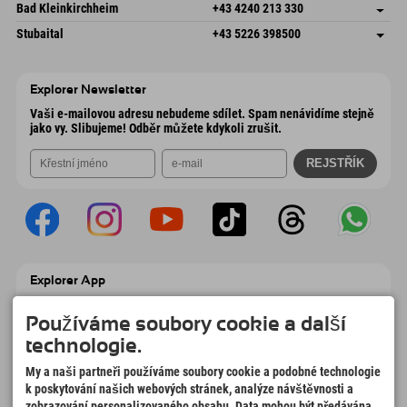
Gscheat 14
Uložit adresu
Rakousko
Objednat
Bad Kleinkirchheim
+43 4240 213 330
6441 Umhausen
Informace o příjezdu
Odeslat e-mail
Dorfstraße 24
Uložit adresu
Rakousko
Objednat
Stubaital
+43 5226 398500
9546 Bad Kleinkirchheim
Informace o příjezdu
Odeslat e-mail
Wiesenweg 6
Uložit adresu
Rakousko
Objednat
6167 Neustift im Stubaital
Informace o příjezdu
Odeslat e-mail
Rakousko
Objednat
Explorer Newsletter
Odeslat e-mail
Vaši e-mailovou adresu nebudeme sdílet. Spam nenávidíme stejně
jako vy. Slibujeme! Odběr můžete kdykoli zrušit.
Explorer App
Nahrajte své #ExplorerMoments, Moje
Explorer To Go s přehledem rezervací,
Používáme soubory cookie a další
seznamem míst, která chcete navštívit,
technologie.
přehledem restaurací a mnoha dalšími
věcmi. Stáhněte si hned!
My a naši partneři používáme soubory cookie a podobné technologie
k poskytování našich webových stránek, analýze návštěvnosti a
zobrazování personalizovaného obsahu. Data mohou být předávána