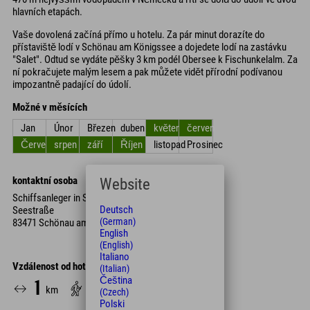
hlavních etapách.
Vaše dovolená začíná přímo u hotelu. Za pár minut dorazíte do
přístaviště lodí v Schönau am Königssee a dojedete lodí na zastávku
"Salet". Odtud se vydáte pěšky 3 km podél Obersee k Fischunkelalm. Za
ní pokračujete malým lesem a pak můžete vidět přírodní podívanou
impozantně padající do údolí.
Možné v měsících
Jan
Únor
Březen
duben
květen
červen
Červenec
srpen
září
Říjen
listopad
Prosinec
kontaktní osoba
Website
Schiffsanleger in Schönau
Deutsch
Seestraße
(German)
83471 Schönau am Königssee
English
(English)
Italiano
Vzdálenost od hotelu
(Italian)
Čeština
1
20
km
Min.
(Czech)
Polski