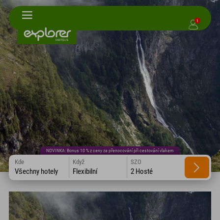
1
NOVINKA: Bonus 10 % z ceny za přenocování při cestování vlakem
Kde
Když
SZO
Všechny hotely
Flexibilní
2 Hosté