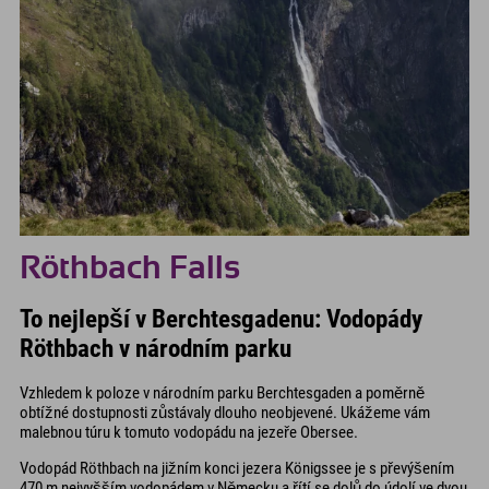
Röthbach Falls
To nejlepší v Berchtesgadenu: Vodopády
Röthbach v národním parku
Vzhledem k poloze v národním parku Berchtesgaden a poměrně
obtížné dostupnosti zůstávaly dlouho neobjevené. Ukážeme vám
malebnou túru k tomuto vodopádu na jezeře Obersee.
Vodopád Röthbach na jižním konci jezera Königssee je s převýšením
470 m nejvyšším vodopádem v Německu a řítí se dolů do údolí ve dvou