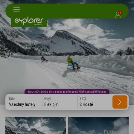
1
NOVINKA: Bonus 10 % z ceny za přenocování při cestování vlakem
Kde
Když
SZO
Všechny hotely
Flexibilní
2 Hosté