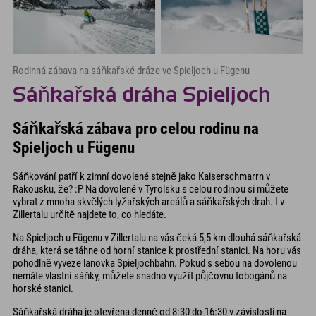
Rodinná zábava na sáňkařské dráze ve Spieljoch u Fügenu
Sáňkařská dráha Spieljoch
Sáňkařská zábava pro celou rodinu na
Spieljoch u Fügenu
Sáňkování patří k zimní dovolené stejně jako Kaiserschmarrn v
Rakousku, že? :P Na dovolené v Tyrolsku s celou rodinou si můžete
vybrat z mnoha skvělých lyžařských areálů a sáňkařských drah. I v
Zillertalu určitě najdete to, co hledáte.
Na Spieljoch u Fügenu v Zillertalu na vás čeká 5,5 km dlouhá sáňkařská
dráha, která se táhne od horní stanice k prostřední stanici. Na horu vás
pohodlně vyveze lanovka Spieljochbahn. Pokud s sebou na dovolenou
nemáte vlastní sáňky, můžete snadno využít půjčovnu tobogánů na
horské stanici.
Sáňkařská dráha je otevřena denně od 8:30 do 16:30 v závislosti na