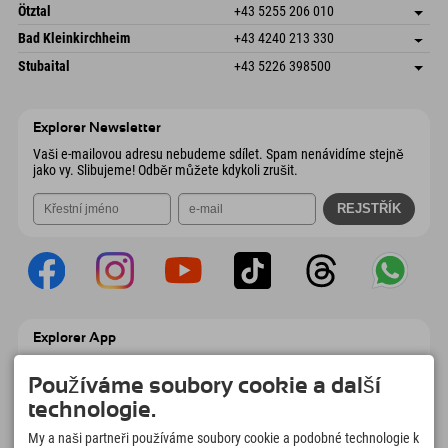
Freizeitpark 10
Uložit adresu
Rakousko
Objednat
Ötztal
+43 5255 206 010
4573 Hinterstoder
Informace o příjezdu
Odeslat e-mail
Gscheat 14
Uložit adresu
Rakousko
Objednat
Bad Kleinkirchheim
+43 4240 213 330
6441 Umhausen
Informace o příjezdu
Odeslat e-mail
Dorfstraße 24
Uložit adresu
Rakousko
Objednat
Stubaital
+43 5226 398500
9546 Bad Kleinkirchheim
Informace o příjezdu
Odeslat e-mail
Wiesenweg 6
Uložit adresu
Rakousko
Objednat
6167 Neustift im Stubaital
Informace o příjezdu
Odeslat e-mail
Rakousko
Objednat
Explorer Newsletter
Odeslat e-mail
Vaši e-mailovou adresu nebudeme sdílet. Spam nenávidíme stejně
jako vy. Slibujeme! Odběr můžete kdykoli zrušit.
Explorer App
Nahrajte své #ExplorerMoments, Moje
Explorer To Go s přehledem rezervací,
Používáme soubory cookie a další
seznamem míst, která chcete navštívit,
technologie.
přehledem restaurací a mnoha dalšími
věcmi. Stáhněte si hned!
My a naši partneři používáme soubory cookie a podobné technologie k