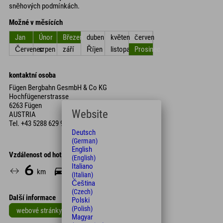
sněhových podmínkách.
Možné v měsících
Jan
Únor
Březen
duben
květen
červen
Červenec
srpen
září
Říjen
listopad
Prosinec
kontaktní osoba
Fügen Bergbahn GesmbH & Co KG
Hochfügenerstrasse
6263 Fügen
Website
AUSTRIA
Tel.
+43 5288 629 91
Deutsch
(German)
English
Vzdálenost od hotelu
(English)
Italiano
6
9
km
Min.
(Italian)
Čeština
(Czech)
Další informace
Polski
(Polish)
webové stránky
Magyar