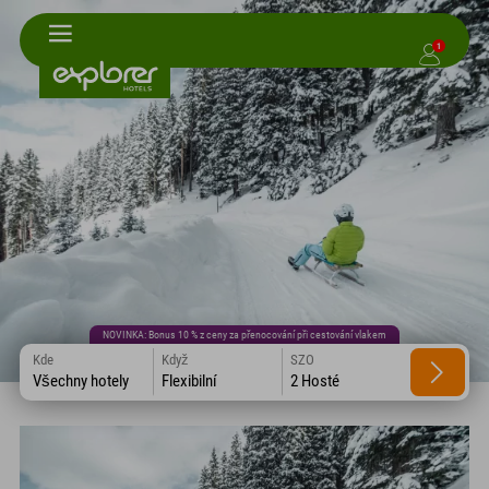
1
NOVINKA: Bonus 10 % z ceny za přenocování při cestování vlakem
Kde
Když
SZO
Všechny hotely
Flexibilní
2 Hosté