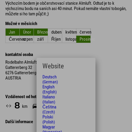
Výchozím bodem je občerstvovací stanice Almluft. Odtud je to k
výchozímu bodu na saních asi 40 minut. Pokud nemáte vlastní tobogán,
můžete si ho tam půjčit ;)
Možné v měsících
Jan
Únor
Březen
duben
květen
červen
Červenec
srpen
září
Říjen
listopad
Prosinec
kontaktní osoba
Rodelbahn Almluft
Website
Gattererberg 32
6276 Gattererberg
Deutsch
AUSTRIA
(German)
English
(English)
Vzdálenost od hotelu
Italiano
(Italian)
8
17
km
Min.
Čeština
(Czech)
Polski
Další informace
(Polish)
Magyar
Leaflet
| Map data © OpenStreetMap contributors