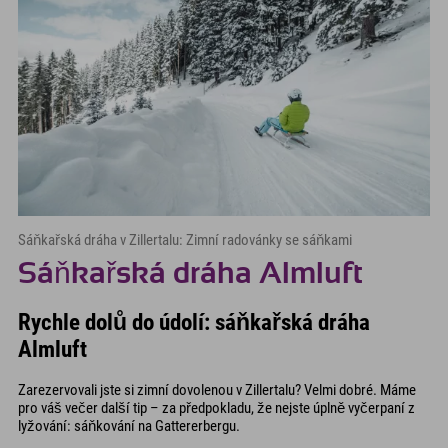
Sáňkařská dráha v Zillertalu: Zimní radovánky se sáňkami
Sáňkařská dráha Almluft
Rychle dolů do údolí: sáňkařská dráha
Almluft
Zarezervovali jste si zimní dovolenou v Zillertalu? Velmi dobré. Máme
pro váš večer další tip – za předpokladu, že nejste úplně vyčerpaní z
lyžování: sáňkování na Gattererbergu.