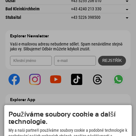
Ötztal
+43 5255 206 010
4573 Hinterstoder
Informace o příjezdu
Odeslat e-mail
Gscheat 14
Uložit adresu
Rakousko
Objednat
Bad Kleinkirchheim
+43 4240 213 330
6441 Umhausen
Informace o příjezdu
Odeslat e-mail
Dorfstraße 24
Uložit adresu
Rakousko
Objednat
Stubaital
+43 5226 398500
9546 Bad Kleinkirchheim
Informace o příjezdu
Odeslat e-mail
Wiesenweg 6
Uložit adresu
Rakousko
Objednat
6167 Neustift im Stubaital
Informace o příjezdu
Odeslat e-mail
Rakousko
Objednat
Explorer Newsletter
Odeslat e-mail
Vaši e-mailovou adresu nebudeme sdílet. Spam nenávidíme stejně
jako vy. Slibujeme! Odběr můžete kdykoli zrušit.
Explorer App
Nahrajte své #ExplorerMoments, Moje
Explorer To Go s přehledem rezervací,
Používáme soubory cookie a další
seznamem míst, která chcete navštívit,
technologie.
přehledem restaurací a mnoha dalšími
věcmi. Stáhněte si hned!
My a naši partneři používáme soubory cookie a podobné technologie k