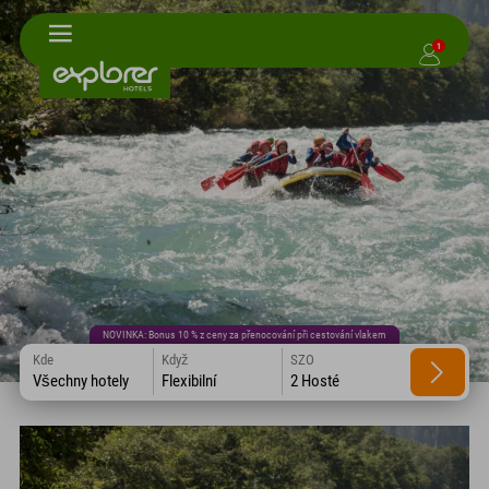
1
NOVINKA: Bonus 10 % z ceny za přenocování při cestování vlakem
Kde
Když
SZO
Všechny hotely
Flexibilní
2 Hosté