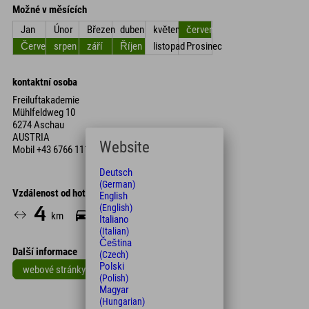
Možné v měsících
Jan
Únor
Březen
duben
květen
červen
Červenec
srpen
září
Říjen
listopad
Prosinec
kontaktní osoba
Freiluftakademie
Mühlfeldweg 10
6274 Aschau
AUSTRIA
Website
Mobil
+43 6766 111 605
Deutsch
(German)
Vzdálenost od hotelu
English
(English)
4
6
km
Min.
Italiano
(Italian)
Čeština
Další informace
(Czech)
Polski
webové stránky
(Polish)
Magyar
Leaflet
| Map data © OpenStreetMap contributors
(Hungarian)