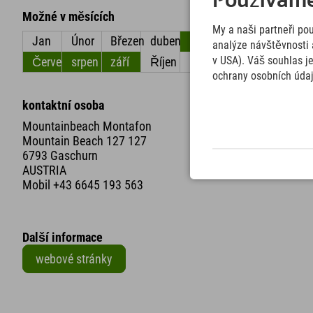
Používáme 
Možné v měsících
My a naši partneři po
Jan
Únor
Březen
duben
květen
červen
analýze návštěvnosti 
Červenec
srpen
září
Říjen
listopad
Prosinec
v USA). Váš souhlas j
ochrany osobních úda
kontaktní osoba
Mountainbeach Montafon
Mountain Beach 127 127
6793 Gaschurn
AUSTRIA
Mobil
+43 6645 193 563
Další informace
webové stránky
+