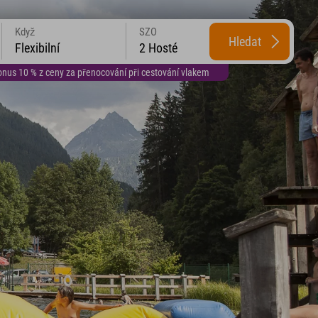
Když
SZO
Hledat
Flexibilní
2 Hosté
us 10 % z ceny za přenocování při cestování vlakem