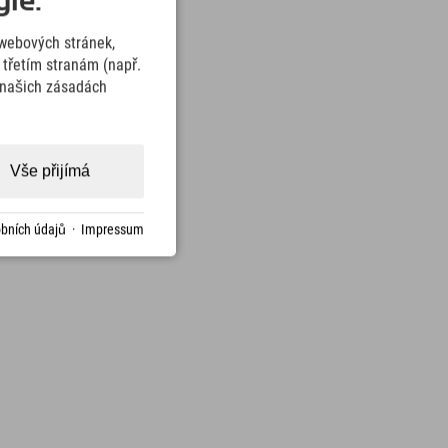
ie.
webových stránek,
třetím stranám (např.
v našich zásadách
Vše přijímá
bních údajů
·
Impressum