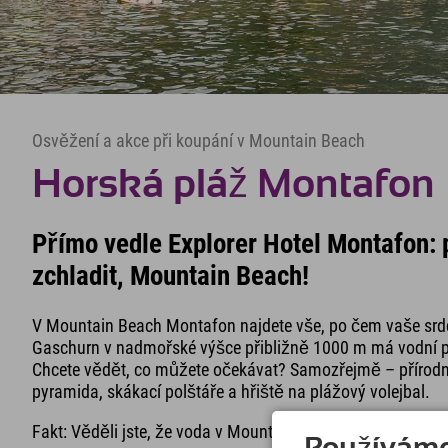
Osvěžení a akce při koupání v Mountain Beach
Horská pláž Montafon
Přímo vedle Explorer Hotel Montafon: p
zchladit, Mountain Beach!
V Mountain Beach Montafon najdete vše, po čem vaše srdce
Gaschurn v nadmořské výšce přibližně 1000 m má vodní plo
Chcete vědět, co můžete očekávat? Samozřejmě – přírodní 
pyramida, skákací polštáře a hřiště na plážový volejbal.
Fakt: Věděli jste, že voda v Mountain Beach je samočistící?