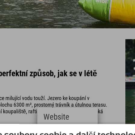
erfektní způsob, jak se v létě
 milující vodu touží. Jezero ke koupání v
chu 6300 m², prostorný trávník a útulnou terasu.
koupaliště, raftingové kurzy, tobogány, lezecká
Website
 Teď už to víte :D
Deutsch