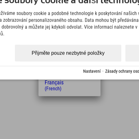
soubory cookie a další technolog
(German)
English
užíváme soubory cookie a podobné technologie k poskytování našich 
(English)
Italiano
a zobrazování personalizovaného obsahu. Data mohou být předávána 
(Italian)
e dobrovolný a můžete jej kdykoli odvolat. Více informací naleznete 
Čeština
jů.
(Czech)
Polski
Vzdálenost od hotelu
(Polish)
Přijměte pouze nezbytné položky
3
Magyar
Min.
(Hungarian)
Nederlands
Nastavení
·
Zásady ochrany oso
(Dutch)
Français
(French)
Leaflet
| Map data © OpenStreetMap contributors