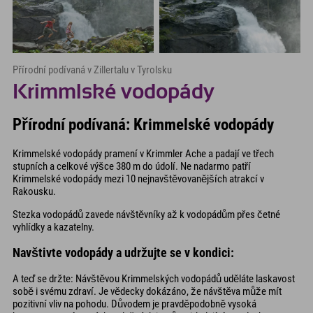
Přírodní podívaná v Zillertalu v Tyrolsku
Krimmlské vodopády
Přírodní podívaná: Krimmelské vodopády
Krimmelské vodopády pramení v Krimmler Ache a padají ve třech
stupních a celkové výšce 380 m do údolí. Ne nadarmo patří
Krimmelské vodopády mezi 10 nejnavštěvovanějších atrakcí v
Rakousku.
Stezka vodopádů zavede návštěvníky až k vodopádům přes četné
vyhlídky a kazatelny.
Navštivte vodopády a udržujte se v kondici:
A teď se držte: Návštěvou Krimmelských vodopádů uděláte laskavost
sobě i svému zdraví. Je vědecky dokázáno, že návštěva může mít
pozitivní vliv na pohodu. Důvodem je pravděpodobně vysoká