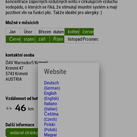
koncentrace záporných vzdušných iontů v cirkulujícím vzduchu
vodopádu, o kterých se říká, že stimulují imunitní systém a mají
pozitivní vliv na funkci plic. Takže ideální pro alergiky :)
Možné v měsících
Jan
Únor
Březen
duben
květen
červen
Červenec
srpen
září
Říjen
listopad
Prosinec
kontaktní osoba
ÖAV Warnsdorf/Krimml
Krimml 47
Website
5743 Krimml
AUSTRIA
Deutsch
(German)
English
Vzdálenost od hotelu
(English)
Italiano
46
59
km
Min.
(Italian)
Čeština
(Czech)
Polski
Další informace
(Polish)
webové stránky
Magyar