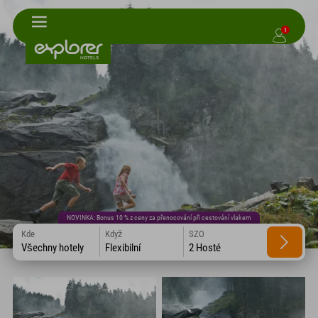
1
NOVINKA: Bonus 10 % z ceny za přenocování při cestování vlakem
Kde
Když
SZO
Všechny hotely
Flexibilní
2 Hosté