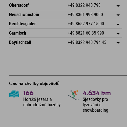
Oberstdorf
+49 8322 940 790
An der Breitach 3
Uložit adresu
Neuschwanstein
+49 8361 998 9000
87538 Fischen I. Allgäu
Informace o příjezdu
An der Riese 45
Uložit adresu
Německo
Objednat
Berchtesgaden
+49 8652 977 15 00
87484 Nesselwang im Allgäu
Informace o příjezdu
Odeslat e-mail
Hofreitstr. 7
Uložit adresu
Německo
Objednat
Garmisch
+49 8821 60 35 990
83471 Schönau am Königssee
Informace o příjezdu
Odeslat e-mail
Frickenstraße 22
Uložit adresu
Německo
Objednat
Bayrischzell
+49 8322 940 794 45
82490 Farchant
Informace o příjezdu
Odeslat e-mail
Seebergstr. 17
Uložit adresu
Německo
Objednat
83735 Bayrischzell
Informace o příjezdu
Odeslat e-mail
Německo
Objednat
Odeslat e-mail
Čas na chvilky objevitelů
166
4.634
km
Horská jezera a
Sjezdovky pro
dobrodružné bazény
lyžování a
snowboarding