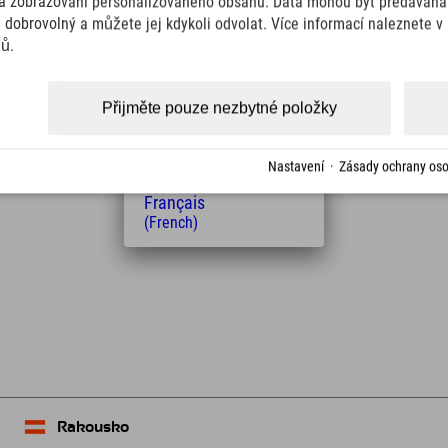
Italiano
a zobrazování personalizovaného obsahu. Data mohou být předávána 
(Italian)
e dobrovolný a můžete jej kdykoli odvolat. Více informací naleznete 
Čeština
jů.
(Czech)
Polski
Vzdálenost od hotelu
(Polish)
Přijměte pouze nezbytné položky
25
30
Magyar
km
Min.
(Hungarian)
Nederlands
Nastavení
·
Zásady ochrany oso
(Dutch)
Français
(French)
Leaflet
| Map data © OpenStreetMap contributors
Rakousko