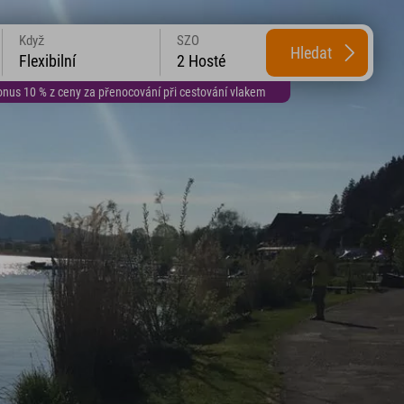
Když
SZO
Hledat
Flexibilní
2 Hosté
us 10 % z ceny za přenocování při cestování vlakem