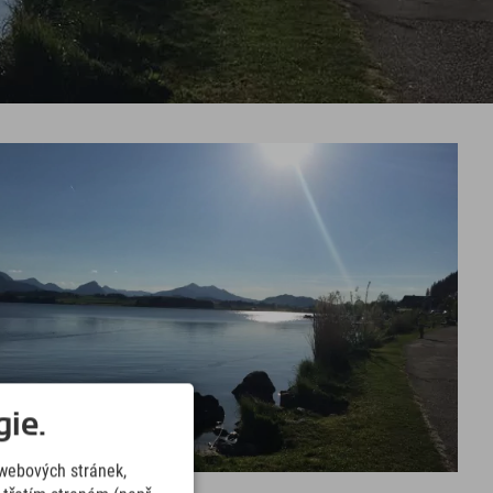
ie.
webových stránek,