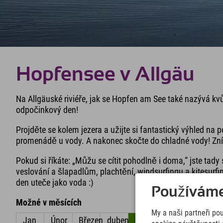
Hopfensee v Allgäu
Na Allgäuské riviéře, jak se Hopfen am See také nazývá kv
odpočinkový den!
Projděte se kolem jezera a užijte si fantastický výhled na
promenádě u vody. A nakonec skočte do chladné vody! Zní
Pokud si říkáte: „Můžu se cítit pohodlně i doma,“ jste tad
veslování a šlapadlům, plachtění, windsurfingu a kitesurfin
den uteče jako voda :)
Používáme 
Možné v měsících
My a naši partneři po
Jan
Únor
Březen
duben
květen
červen