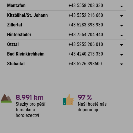
Montafon
+43 5558 203 330
Dorfstr. 127b
Uložit adresu
Kitzbühel/St. Johann
+43 5352 216 660
6793 Gaschurn/Montafon
Informace o příjezdu
Speckbacherstraße 87
Uložit adresu
Rakousko
Objednat
Zillertal
+43 5283 393 930
6380 St. Johann in Tirol
Informace o příjezdu
Odeslat e-mail
Schmiedau 2
Uložit adresu
Rakousko
Objednat
Hinterstoder
+43 7564 204 440
6272 Kaltenbach im Zillertal
Informace o příjezdu
Odeslat e-mail
Freizeitpark 10
Uložit adresu
Rakousko
Objednat
Ötztal
+43 5255 206 010
4573 Hinterstoder
Informace o příjezdu
Odeslat e-mail
Gscheat 14
Uložit adresu
Rakousko
Objednat
Bad Kleinkirchheim
+43 4240 213 330
6441 Umhausen
Informace o příjezdu
Odeslat e-mail
Dorfstraße 24
Uložit adresu
Rakousko
Objednat
Stubaital
+43 5226 398500
9546 Bad Kleinkirchheim
Informace o příjezdu
Odeslat e-mail
Wiesenweg 6
Uložit adresu
Rakousko
Objednat
6167 Neustift im Stubaital
Informace o příjezdu
Odeslat e-mail
Rakousko
Objednat
Odeslat e-mail
8.991
km
97
%
Stezky pro pěší
Naši hosté nás
turistiku a
doporučují
horolezectví