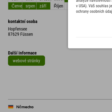
analýze návštěvnosti 
Červenec
srpen
září
Říjen
listopad
Prosinec
v USA). Váš souhlas j
ochrany osobních úda
kontaktní osoba
Hopfensee
87629 Füssen
Další informace
webové stránky
+
−
Německo