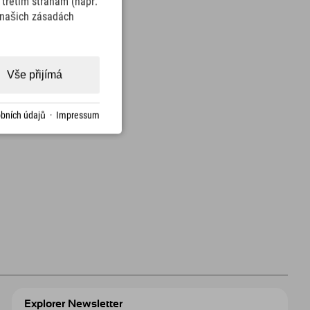
třetím stranám (např.
v našich zásadách
Vše přijímá
bních údajů
·
Impressum
Explorer Newsletter