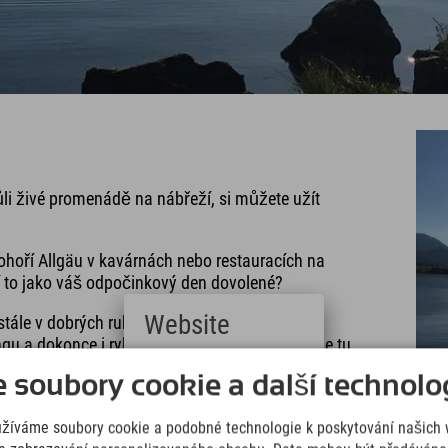
ůli živé promenádě na nábřeží, si můžete užít
 pohoří Allgäu v kavárnách nebo restauracích na
 to jako váš odpočinkový den dovolené?
Website
y stále v dobrých rukou. Můžete se zde věnovat
gu a dokonce i rybaření. Rychle si všimnete, že tu
Deutsch
soubory cookie a další technolog
(German)
English
užíváme soubory cookie a podobné technologie k poskytování našich 
(English)