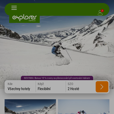
1
NOVINKA: Bonus 10 % z ceny za přenocování při cestování vlakem
Kde
Když
SZO
Všechny hotely
Flexibilní
2 Hosté