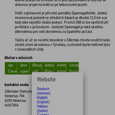
dokonce projet na lodičce po ledovcovém jezeře.
Další zajímavostí je přírodní památka Spannagelhöhle. Jediná
mramorová jeskyně ve středních Alpách je dlouhá 12,5 km a je
tedy také největší skalní jeskyní. Prvních 500 m lze navštívit při
prohlídce s průvodcem. Jeskyně Spannagel je také skvělou
alternativou pro vaši dovolenou za špatného počasí.
Takže ať už se na letní dovolené v Zillertalu chcete osvěžit nebo
strávit zimní dovolenou v Tyrolsku, rozhodně byste měli mít lyže
v zavazadlech vždy.
Možné v měsících
Jan
Únor
Březen
duben
květen
červen
Červenec
srpen
září
Říjen
listopad
Prosinec
Website
kontaktní osoba
Deutsch
Zillertaler Gletscherbahn GmbH & Co KG
(German)
Hintertux 794
English
6293 Hintertux
(English)
AUSTRIA
Italiano
(Italian)