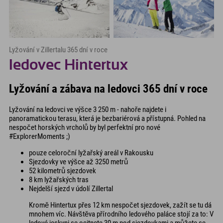
Lyžování v Zillertalu 365 dní v roce
ledovec Hintertux
Lyžování a zábava na ledovci 365 dní v roce
Lyžování na ledovci ve výšce 3 250 m - nahoře najdete i
panoramatickou terasu, která je bezbariérová a přístupná. Pohled na
nespočet horských vrcholů by byl perfektní pro nové
#ExplorerMoments ;)
pouze celoroční lyžařský areál v Rakousku
Sjezdovky ve výšce až 3250 metrů
52 kilometrů sjezdovek
8 km lyžařských tras
Nejdelší sjezd v údolí Zillertal
Kromě Hintertux přes 12 km nespočet sjezdovek, zažít se tu dá
mnohem víc. Návštěva přírodního ledového paláce stojí za to: V
ledové jeskyni se ocitnete 30 m pod sjezdovkami a můžete se