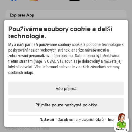
Explorer App
Nahrajte své #ExplorerMoments, Moje
Explorer To Go s přehledem rezervací,
Používáme soubory cookie a další
seznamem míst, která chcete navštívit,
technologie.
přehledem restaurací a mnoha dalšími
věcmi. Stáhněte si hned!
My a naši partneři používáme soubory cookie a podobné technologie k
poskytování našich webových stránek, analýze návštěvnosti a
zobrazování personalizovaného obsahu. Data mohou být předávána
Čas na chvilky objevitelů
třetím stranám (např. v USA). Váš souhlas je dobrovolný a můžete jej
166
4.634
km
kdykoli odvolat. Více informací naleznete v našich zásadách ochrany
Horská jezera a
Sjezdovky pro lyžování a
osobních údajů.
dobrodružné bazény
snowboarding
8.991
km
97
%
Vše přijímá
Stezky pro pěší turistiku a
Naši hosté nás doporučují
horolezectví
Přijměte pouze nezbytné položky
Impressum
Ochrana
Přístupnost
tisk
Certifikáty
Volná
Čeština
Nastavení
·
Zásady ochrany osobních údajů
·
Impressum
dat
udržitelnosti
místa
vytvořeno pomocí Tramino
Dein Buddy