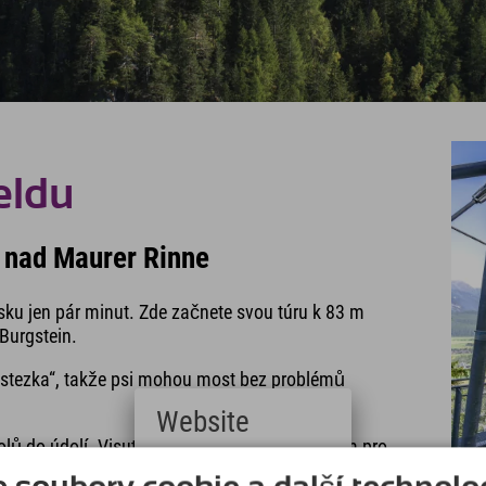
eldu
m nad Maurer Rinne
sku jen pár minut. Zde začnete svou túru k 83 m
Burgstein.
í stezka“, takže psi mohou most bez problémů
Website
lů do údolí. Visutý most je také skvělým cílem pro
Deutsch