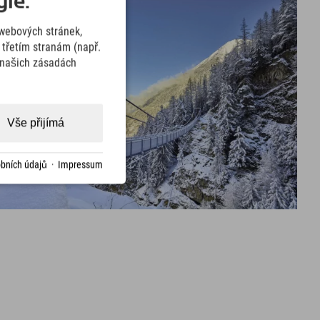
ie.
webových stránek,
třetím stranám (např.
v našich zásadách
Vše přijímá
bních údajů
·
Impressum