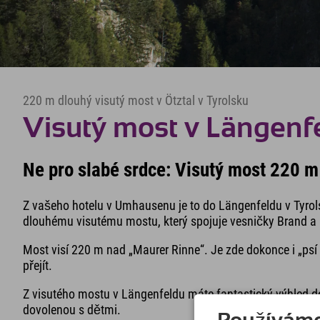
220 m dlouhý visutý most v Ötztal v Tyrolsku
Visutý most v Längenf
Ne pro slabé srdce: Visutý most 220 
Z vašeho hotelu v Umhausenu je to do Längenfeldu v Tyrol
dlouhému visutému mostu, který spojuje vesničky Brand a 
Most visí 220 m nad „Maurer Rinne“. Je zde dokonce i „ps
přejít.
Z visutého mostu v Längenfeldu máte fantastický výhled do
dovolenou s dětmi.