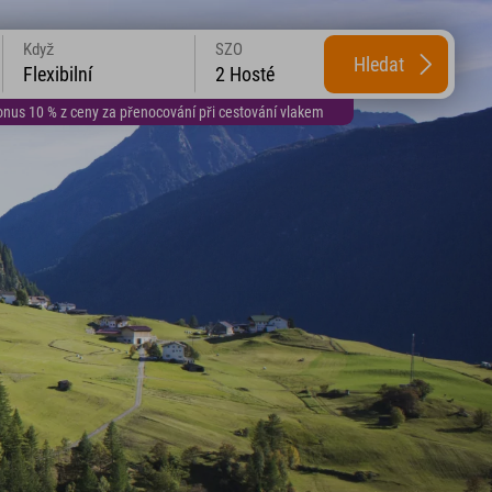
Když
SZO
Hledat
Flexibilní
2 Hosté
us 10 % z ceny za přenocování při cestování vlakem