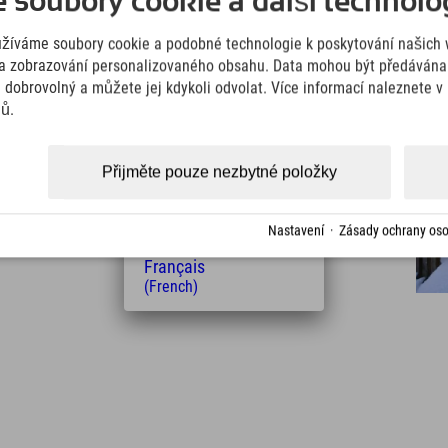
soubory cookie a další technolog
(German)
English
užíváme soubory cookie a podobné technologie k poskytování našich 
(English)
Italiano
a zobrazování personalizovaného obsahu. Data mohou být předávána 
(Italian)
e dobrovolný a můžete jej kdykoli odvolat. Více informací naleznete 
Čeština
jů.
(Czech)
Polski
Vzdálenost od hotelu
(Polish)
Přijměte pouze nezbytné položky
8
9
Magyar
km
Min.
(Hungarian)
Nederlands
Nastavení
·
Zásady ochrany oso
(Dutch)
Français
(French)
Leaflet
| Map data © OpenStreetMap contributors