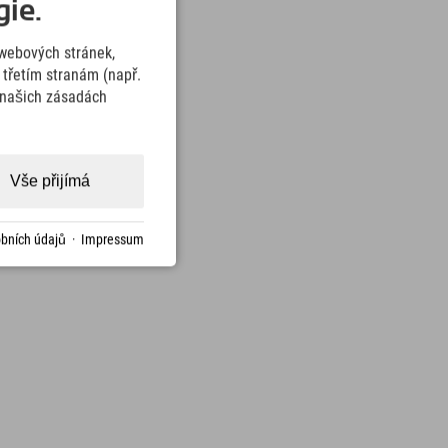
ie.
webových stránek,
třetím stranám (např.
v našich zásadách
Vše přijímá
bních údajů
·
Impressum