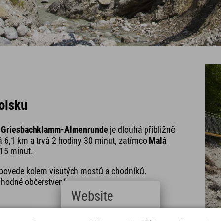
olsku
.
Griesbachklamm-Almenrunde
je dlouhá přibližně
á 6,1 km a trvá 2 hodiny 30 minut, zatímco
Malá
 15 minut.
ás povede kolem visutých mostů a chodníků.
hodné občerstvení.
Website
Deutsch