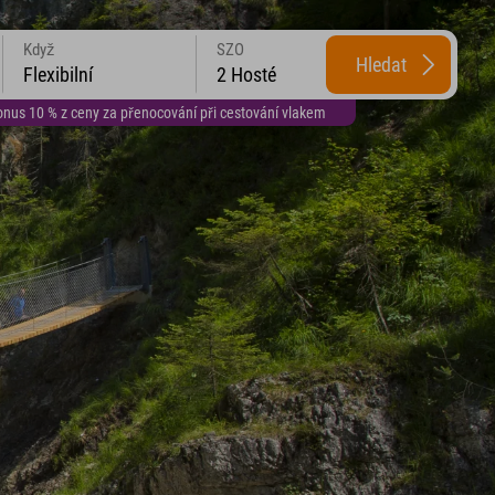
Když
SZO
Hledat
Flexibilní
2 Hosté
us 10 % z ceny za přenocování při cestování vlakem