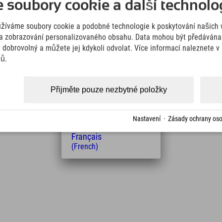
soubory cookie a další technolog
(German)
English
užíváme soubory cookie a podobné technologie k poskytování našich 
(English)
Italiano
a zobrazování personalizovaného obsahu. Data mohou být předávána 
(Italian)
e dobrovolný a můžete jej kdykoli odvolat. Více informací naleznete 
Čeština
jů.
(Czech)
Polski
(Polish)
Přijměte pouze nezbytné položky
Magyar
Vzdálenost od hotelu
(Hungarian)
Nederlands
Nastavení
·
Zásady ochrany oso
9
13
km
Min.
(Dutch)
Français
(French)
Leaflet
| Map data © OpenStreetMap contributors