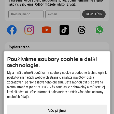
Vaši e-mailovou adresu nebudeme sdílet. Spam nenávidíme stejně
jako vy. Slibujeme! Odběr můžete kdykoli zrušit.
Explorer App
Nahrajte své #ExplorerMoments, Moje
Explorer To Go s přehledem rezervací,
Používáme soubory cookie a další
seznamem míst, která chcete navštívit,
technologie.
přehledem restaurací a mnoha dalšími
věcmi. Stáhněte si hned!
My a naši partneři používáme soubory cookie a podobné technologie k
poskytování našich webových stránek, analýze návštěvnosti a
zobrazování personalizovaného obsahu. Data mohou být předávána
Čas na chvilky objevitelů
třetím stranám (např. v USA). Váš souhlas je dobrovolný a můžete jej
166
4.634
km
kdykoli odvolat. Více informací naleznete v našich zásadách ochrany
Horská jezera a
Sjezdovky pro lyžování a
osobních údajů.
dobrodružné bazény
snowboarding
8.991
km
97
%
Vše přijímá
Stezky pro pěší turistiku a
Naši hosté nás doporučují