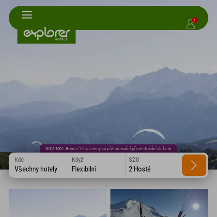
1
NOVINKA: Bonus 10 % z ceny za přenocování při cestování vlakem
Kde
Když
SZO
Všechny hotely
Flexibilní
2 Hosté