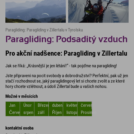
Paragliding: Paragliding v Zillertalu v Tyrolsku
Paragliding: Podsaditý vzduch
Pro akční nadšence: Paragliding v Zillertalu
Jak se říká: „Krásnější je jen létání!“ - tak pojďme na paragliding!
Jste připraveni na pocit svobody a dobrodružství? Perfektní, pak už jen
stačí rozhodnout se, jaký paraglidingový let si chcete zvolit a ze které
hory chcete vzlétnout, a údolí Zillertal bude u vašich nohou.
Možné v měsících
Jan
Únor
Březen
duben
květen
červen
Červenec
srpen
září
Říjen
listopad
Prosinec
kontaktní osoba