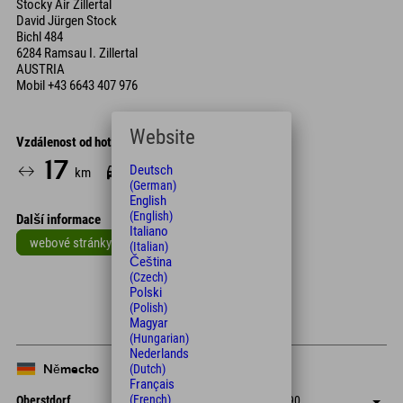
Stocky Air Zillertal
David Jürgen Stock
Bichl 484
6284 Ramsau I. Zillertal
AUSTRIA
Mobil
+43 6643 407 976
Website
Vzdálenost od hotelu
17
20
Deutsch
km
Min.
(German)
English
(English)
Další informace
Italiano
webové stránky
(Italian)
Čeština
Leaflet
| Map data © OpenStreetMap contributors
(Czech)
Polski
+
(Polish)
Magyar
−
(Hungarian)
Nederlands
(Dutch)
Německo
Français
(French)
Oberstdorf
+49 8322 940 790