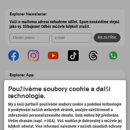
Wiesenweg 6
Uložit adresu
Rakousko
Objednat
6167 Neustift im Stubaital
Informace o příjezdu
Odeslat e-mail
Rakousko
Objednat
Explorer Newsletter
Odeslat e-mail
Vaši e-mailovou adresu nebudeme sdílet. Spam nenávidíme stejně
jako vy. Slibujeme! Odběr můžete kdykoli zrušit.
Explorer App
Nahrajte své #ExplorerMoments, Moje
Explorer To Go s přehledem rezervací,
Používáme soubory cookie a další
seznamem míst, která chcete navštívit,
technologie.
přehledem restaurací a mnoha dalšími
věcmi. Stáhněte si hned!
My a naši partneři používáme soubory cookie a podobné technologie
k poskytování našich webových stránek, analýze návštěvnosti a
zobrazování personalizovaného obsahu. Data mohou být předávána
Čas na chvilky objevitelů
třetím stranám (např. v USA). Váš souhlas je dobrovolný a můžete jej
166
4.634
km
kdykoli odvolat. Více informací naleznete v našich zásadách ochrany