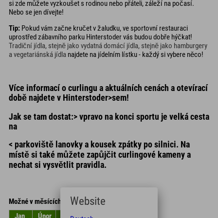
si zde můžete vyzkoušet s rodinou nebo přáteli, záleží na počasí.
Nebo se jen dívejte!
Tip:
Pokud vám začne kručet v žaludku, ve sportovní restauraci
uprostřed zábavního parku Hinterstoder vás budou dobře hýčkat!
Tradiční jídla, stejně jako vydatná domácí jídla, stejně jako hamburgery
a vegetariánská jídla
najdete na jídelním lístku - každý si vybere něco!
Více informací o curlingu a aktuálních cenách a otevírací
době najdete v Hinterstoder>sem!
Jak se tam dostat:> vpravo na konci sportu je velká cesta
na
< parkoviště lanovky a kousek zpátky po silnici. Na
místě si také můžete zapůjčit curlingové kameny a
nechat si vysvětlit pravidla.
Website
Možné v měsících
Jan
Únor
Březen
duben
květen
červen