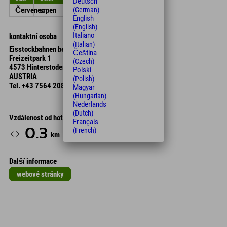
Deutsch
Červenec
srpen
září
Říjen
listopad
Prosinec
(German)
English
(English)
Italiano
kontaktní osoba
(Italian)
Eisstockbahnen beim Sportbuffet
Čeština
Freizeitpark 1
(Czech)
4573 Hinterstoder
Polski
AUSTRIA
(Polish)
Tel.
+43 7564 208 01
Magyar
(Hungarian)
Nederlands
(Dutch)
Vzdálenost od hotelu
Français
0.3
1
4
(French)
km
Min.
Min.
Další informace
webové stránky
Leaflet
| Map data © OpenStreetMap contributors
+
−