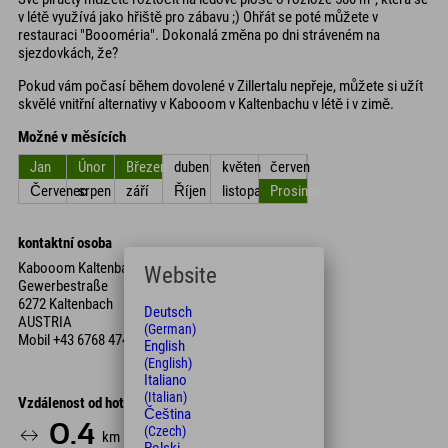
v létě využívá jako hřiště pro zábavu ;) Ohřát se poté můžete v
restauraci "Boooméria". Dokonalá změna po dni stráveném na
sjezdovkách, že?
Pokud vám počasí během dovolené v Zillertalu nepřeje, můžete si užít
skvělé vnitřní alternativy v Kabooom v Kaltenbachu v létě i v zimě.
Možné v měsících
Jan
Únor
Březen
duben
květen
červen
Červenec
srpen
září
Říjen
listopad
Prosinec
kontaktní osoba
Kabooom Kaltenbach
Website
Gewerbestraße
6272 Kaltenbach
Deutsch
AUSTRIA
(German)
Mobil
+43 6768 474 647 51
English
(English)
Italiano
(Italian)
Vzdálenost od hotelu
Čeština
0.4
1
4
(Czech)
km
Min.
Min.