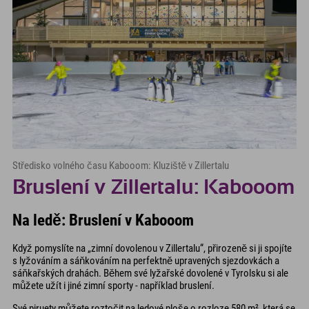
Středisko volného času Kabooom: Kluziště v Zillertalu
Bruslení v Zillertalu: Kabooom
Na ledě: Bruslení v Kabooom
Když pomyslíte na „zimní dovolenou v Zillertalu“, přirozeně si ji spojíte
s lyžováním a sáňkováním na perfektně upravených sjezdovkách a
sáňkařských drahách. Během své lyžařské dovolené v Tyrolsku si ale
můžete užít i jiné zimní sporty - například bruslení.
Své piruety můžete roztočit na ledové ploše o rozloze 580 m², která se