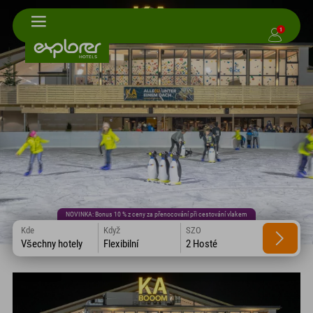
1
NOVINKA: Bonus 10 % z ceny za přenocování při cestování vlakem
Kde
Když
SZO
Všechny hotely
Flexibilní
2 Hosté