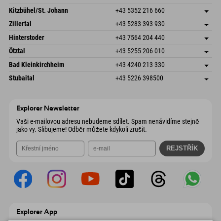
Dorfstr. 127b
Uložit adresu
Kitzbühel/St. Johann
+43 5352 216 660
6793 Gaschurn/Montafon
Informace o příjezdu
Speckbacherstraße 87
Uložit adresu
Rakousko
Objednat
Zillertal
+43 5283 393 930
6380 St. Johann in Tirol
Informace o příjezdu
Odeslat e-mail
Schmiedau 2
Uložit adresu
Rakousko
Objednat
Hinterstoder
+43 7564 204 440
6272 Kaltenbach im Zillertal
Informace o příjezdu
Odeslat e-mail
Freizeitpark 10
Uložit adresu
Rakousko
Objednat
Ötztal
+43 5255 206 010
4573 Hinterstoder
Informace o příjezdu
Odeslat e-mail
Gscheat 14
Uložit adresu
Rakousko
Objednat
Bad Kleinkirchheim
+43 4240 213 330
6441 Umhausen
Informace o příjezdu
Odeslat e-mail
Dorfstraße 24
Uložit adresu
Rakousko
Objednat
Stubaital
+43 5226 398500
9546 Bad Kleinkirchheim
Informace o příjezdu
Odeslat e-mail
Wiesenweg 6
Uložit adresu
Rakousko
Objednat
6167 Neustift im Stubaital
Informace o příjezdu
Odeslat e-mail
Rakousko
Objednat
Explorer Newsletter
Odeslat e-mail
Vaši e-mailovou adresu nebudeme sdílet. Spam nenávidíme stejně
jako vy. Slibujeme! Odběr můžete kdykoli zrušit.
Explorer App