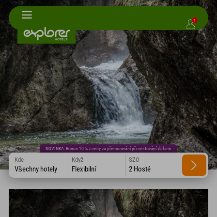
1
NOVINKA: Bonus 10 % z ceny za přenocování při cestování vlakem
Kde
Když
SZO
Všechny hotely
Flexibilní
2 Hosté