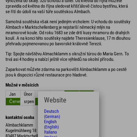
vyhozena do skály. 320 schodů a tunel. Od května do října můžete
zpravidla od května do října sledovat křišťálově čistou bystřinu, která
se řítí do údolí na vaší túře soutěskou Almbach.
Samotná soutěska však není jediným vrcholem: U vchodu do soutěsky
Almbach v Marktschellenberg je nejstarší německý mlýn na
mramorové koule. Od roku 1683 se zde drtí kusy mramoru do drahých
koulí. A na konci této soutěsky najdete Theresienklause, 17 m dlouhou
přehradu pojmenovanou po bavorské královně Terezii.
Tip: Spojte návštěvu Almachklamm s okružní túrou do Maria Gern. To
trvá asi 4 hodiny a nabízí ještě více výhledů na okolní přírodu.
Zaparkovat můžete zdarma na parkovišti Almbachklamm a po cestě
jsou k dispozici různé restaurace pro hladové.
Možné v měsících
Jan
Únor
Březen
duben
květen
červen
Website
Červenec
srpen
září
Říjen
listopad
Prosinec
Deutsch
(German)
kontaktní osoba
English
Almbachklamm
(English)
Kugelmühlweg 18
Italiano
83487 Marktschellenberg