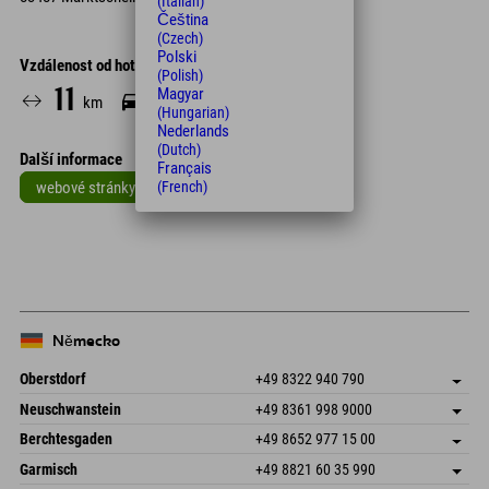
(Italian)
Čeština
(Czech)
Polski
Vzdálenost od hotelu
(Polish)
11
16
Magyar
km
Min.
(Hungarian)
Nederlands
(Dutch)
Další informace
Français
webové stránky
(French)
Leaflet
| Map data © OpenStreetMap contributors
+
−
Německo
Oberstdorf
+49 8322 940 790
An der Breitach 3
Uložit adresu
Neuschwanstein
+49 8361 998 9000
87538 Fischen I. Allgäu
Informace o příjezdu
An der Riese 45
Uložit adresu
Německo
Objednat
Berchtesgaden
+49 8652 977 15 00
87484 Nesselwang im Allgäu
Informace o příjezdu
Odeslat e-mail
Hofreitstr. 7
Uložit adresu
Německo
Objednat
Garmisch
+49 8821 60 35 990
83471 Schönau am Königssee
Informace o příjezdu
Odeslat e-mail