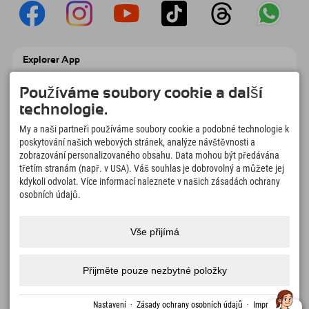
Explorer App
Nahrajte své #ExplorerMoments, Moje
Explorer To Go s přehledem rezervací,
Používáme soubory cookie a další
seznamem míst, která chcete navštívit,
technologie.
přehledem restaurací a mnoha dalšími
věcmi. Stáhněte si hned!
My a naši partneři používáme soubory cookie a podobné technologie k
poskytování našich webových stránek, analýze návštěvnosti a
zobrazování personalizovaného obsahu. Data mohou být předávána
Čas na chvilky objevitelů
třetím stranám (např. v USA). Váš souhlas je dobrovolný a můžete jej
166
4.634
km
kdykoli odvolat. Více informací naleznete v našich zásadách ochrany
Horská jezera a
Sjezdovky pro lyžování a
osobních údajů.
dobrodružné bazény
snowboarding
8.991
km
97
%
Vše přijímá
Stezky pro pěší turistiku a
Naši hosté nás doporučují
horolezectví
Přijměte pouze nezbytné položky
Impressum
Ochrana
Přístupnost
tisk
Certifikáty
Volná
Čeština
Nastavení
·
Zásady ochrany osobních údajů
·
Impressum