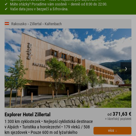
Máte otázky? Poradíme vám osobně – denně od 8:00 do 22:00.
Vaše data jsou v bezpečí a šifrována.
Rakousko › Zillertal › Kaltenbach
371,63 €
Explorer Hotel Zillertal
od
+ lázeňský poplatek
1 300 km cyklostezek • Nejlepší cyklistická destinace
v Alpách • Turistika a horolezectví • 179 vleků / 508
VÍCE
↓
km sjezdovek • Pouze 600 m od lyžařského