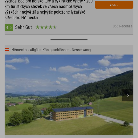
výchozí bod pro horské túry a cyklistické výlety • 200
VÍCE
↓
km turistických stezek ve všech nadmořských
výškách • největší a nejvýše položené lyžařské
středisko Německa
855 Recenze
Sehr Gut
4.5
Německo › Allgäu › Königsschlösser › Nesselwang