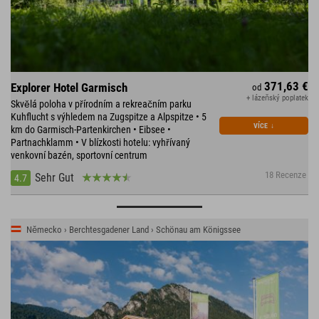
371,63 €
Explorer Hotel Garmisch
od
+ lázeňský poplatek
Skvělá poloha v přírodním a rekreačním parku
Kuhflucht s výhledem na Zugspitze a Alpspitze • 5
VÍCE
↓
km do Garmisch-Partenkirchen • Eibsee •
Partnachklamm • V blízkosti hotelu: vyhřívaný
venkovní bazén, sportovní centrum
18 Recenze
Sehr Gut
4.7
Německo › Berchtesgadener Land › Schönau am Königssee