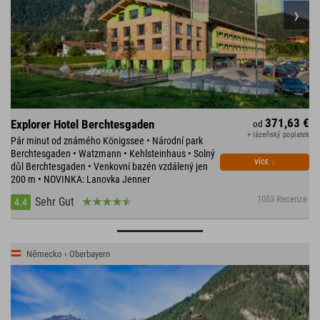
371,63 €
Explorer Hotel Berchtesgaden
od
+ lázeňský poplatek
Pár minut od známého Königssee • Národní park
Berchtesgaden • Watzmann • Kehlsteinhaus • Solný
VÍCE
↓
důl Berchtesgaden • Venkovní bazén vzdálený jen
200 m • NOVINKA: Lanovka Jenner
1053 Recenze
Sehr Gut
4.4
Německo › Oberbayern