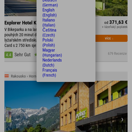
Deutsch
(German)
English
(English)
Italiano
371,63 €
Explorer Hotel Kitzbühel
od
(Italian)
+ lázeňský poplatek
V Bikeparku a na lanovce Bergbahn St. Johann •
Čeština
pouhých 20 minut do Kitzbühelu • Turistika a lezení v
(Czech)
VÍCE
↓
Polski
lyžařském středisku Wilder Kaiser • Skipas SuperSki
(Polish)
Card s 2 750 km sjezdovek
Magyar
679 Recenze
Sehr Gut
4.4
(Hungarian)
Nederlands
(Dutch)
Français
(French)
Rakousko › Horní Rakousko › Stodertal