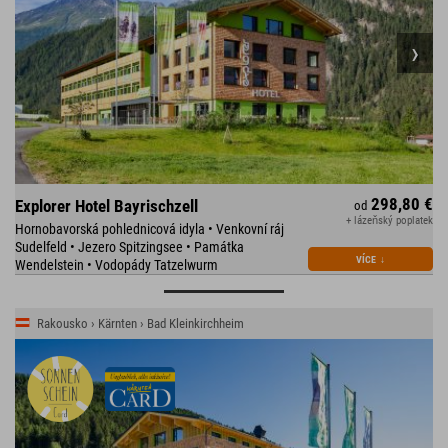
298,80 €
Explorer Hotel Bayrischzell
od
+ lázeňský poplatek
Hornobavorská pohlednicová idyla • Venkovní ráj
Sudelfeld • Jezero Spitzingsee • Památka
VÍCE
↓
Wendelstein • Vodopády Tatzelwurm
Rakousko › Kärnten › Bad Kleinkirchheim