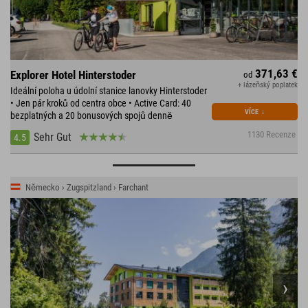
371,63 €
Explorer Hotel Hinterstoder
od
+ lázeňský poplatek
Ideální poloha u údolní stanice lanovky Hinterstoder
• Jen pár kroků od centra obce • Active Card: 40
VÍCE
↓
bezplatných a 20 bonusových spojů denně
1130 Recenze
Sehr Gut
4.5
Německo › Zugspitzland › Farchant