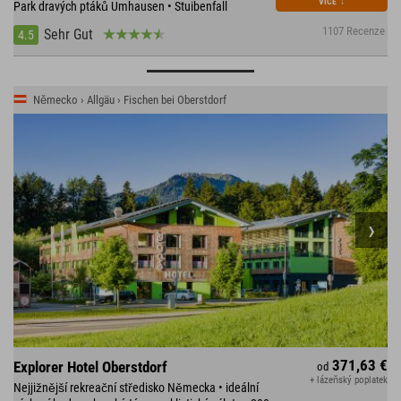
VÍCE
↓
Park dravých ptáků Umhausen • Stuibenfall
1107 Recenze
Sehr Gut
4.5
Německo › Allgäu › Fischen bei Oberstdorf
371,63 €
Explorer Hotel Oberstdorf
od
+ lázeňský poplatek
Nejjižnější rekreační středisko Německa • ideální