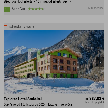
střediska Hochzillertal • 10 minut od Zillertal Areny
568 Recenze
Sehr Gut
4.5
Rakousko › Stubaital
387,83 €
Explorer Hotel Stubaital
od
+ lázeňský poplatek
Otevřeno od 15. listopadu 2024 • Lyžování ve výšce