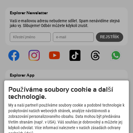
Wiesenweg 6
Uložit adresu
Rakousko
Objednat
6167 Neustift im Stubaital
Informace o příjezdu
Odeslat e-mail
Rakousko
Objednat
Explorer Newsletter
Odeslat e-mail
Vaši e-mailovou adresu nebudeme sdílet. Spam nenávidíme stejně
jako vy. Slibujeme! Odběr můžete kdykoli zrušit.
Explorer App
Nahrajte své #ExplorerMoments, Moje
Explorer To Go s přehledem rezervací,
Používáme soubory cookie a další
seznamem míst, která chcete navštívit,
technologie.
přehledem restaurací a mnoha dalšími
věcmi. Stáhněte si hned!
My a naši partneři používáme soubory cookie a podobné technologie k
poskytování našich webových stránek, analýze návštěvnosti a
zobrazování personalizovaného obsahu. Data mohou být předávána
Čas na chvilky objevitelů
třetím stranám (např. v USA). Váš souhlas je dobrovolný a můžete jej
166
4.634
km
kdykoli odvolat. Více informací naleznete v našich zásadách ochrany
Horská jezera a
Sjezdovky pro lyžování a