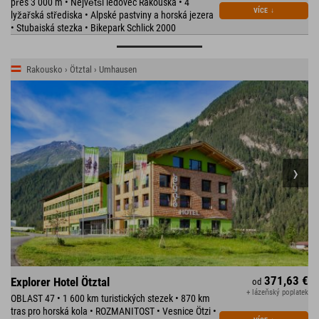
přes 3 000 m • Největší ledovec Rakouska • 4
VÍCE
↓
lyžařská střediska • Alpské pastviny a horská jezera
• Stubaiská stezka • Bikepark Schlick 2000
Rakousko › Ötztal › Umhausen
371,63 €
Explorer Hotel Ötztal
od
+ lázeňský poplatek
OBLAST 47 • 1 600 km turistických stezek • 870 km
tras pro horská kola • ROZMANITOST • Vesnice Ötzi •