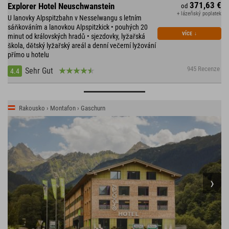
371,63 €
Explorer Hotel Neuschwanstein
od
+ lázeňský poplatek
U lanovky Alpspitzbahn v Nesselwangu s letním
sáňkováním a lanovkou Alpspitzkick • pouhých 20
VÍCE
↓
minut od královských hradů • sjezdovky, lyžařská
škola, dětský lyžařský areál a denní večerní lyžování
přímo u hotelu
945 Recenze
Sehr Gut
4.4
Rakousko › Montafon › Gaschurn