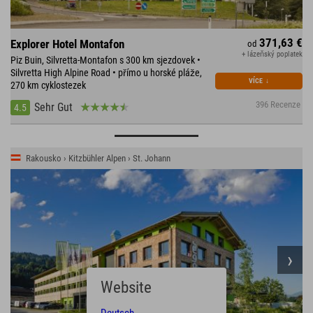
371,63 €
Explorer Hotel Montafon
od
+ lázeňský poplatek
Piz Buin, Silvretta-Montafon s 300 km sjezdovek •
Silvretta High Alpine Road • přímo u horské pláže,
VÍCE
↓
270 km cyklostezek
396 Recenze
Sehr Gut
4.5
Rakousko › Kitzbühler Alpen › St. Johann
Website