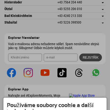
Schmiedau 2
Uložit adresu
Rakousko
Objednat
Hinterstoder
+43 7564 204 440
6272 Kaltenbach im Zillertal
Informace o příjezdu
Odeslat e-mail
Freizeitpark 10
Uložit adresu
Rakousko
Objednat
Ötztal
+43 5255 206 010
4573 Hinterstoder
Informace o příjezdu
Odeslat e-mail
Gscheat 14
Uložit adresu
Rakousko
Objednat
Bad Kleinkirchheim
+43 4240 213 330
6441 Umhausen
Informace o příjezdu
Odeslat e-mail
Dorfstraße 24
Uložit adresu
Rakousko
Objednat
Stubaital
+43 5226 398500
9546 Bad Kleinkirchheim
Informace o příjezdu
Odeslat e-mail
Wiesenweg 6
Uložit adresu
Rakousko
Objednat
6167 Neustift im Stubaital
Informace o příjezdu
Odeslat e-mail
Rakousko
Objednat
Explorer Newsletter
Odeslat e-mail
Vaši e-mailovou adresu nebudeme sdílet. Spam nenávidíme stejně
jako vy. Slibujeme! Odběr můžete kdykoli zrušit.
Explorer App
Nahrajte své #ExplorerMoments, Moje
Explorer To Go s přehledem rezervací,
seznamem míst, která chcete navštívit,
Používáme soubory cookie a další
přehledem restaurací a mnoha dalšími