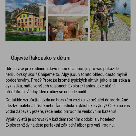
Objevte Rakousko s dětmi
Udělat vše pro rodinnou dovolenou šťastnou je pro vás pokaždé
herkulovský úkol? Chápeme to. Alpy jsou v tomto ohledu často mylně
podceňovány. Proč? Protože kromě typických aktivit, jako je turistika a
cyklistika, máte ve všech regionech Explorer fantastické akční
příležitosti. Žádný člen rodiny se nebude nudit.
Co takhle vzrušující jízda na horském vozíku, vzrušující dobrodružné
stezky, malebná hřiště nebo fantastické cyklistické výlety? Čeká na vás
vodní zábava v jezeře, řece nebo přírodním venkovním bazénu!
Výběr výletů je obrovský v každém ročním období a v hotelech
Explorer vždy najdete perfektní základní tábor pro vaši rodinu.