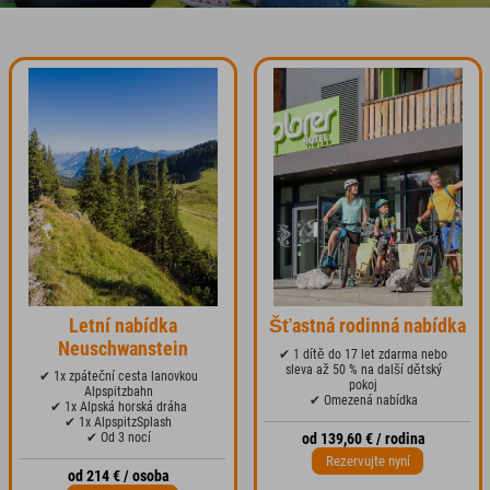
Letní nabídka
Šťastná rodinná nabídka
Neuschwanstein
✔ 1 dítě do 17 let zdarma nebo
sleva až 50 % na další dětský
✔ 1x zpáteční cesta lanovkou
pokoj
Alpspitzbahn
✔ Omezená nabídka
✔ 1x Alpská horská dráha
✔ 1x AlpspitzSplash
✔ Od 3 nocí
od 139,60 € / rodina
Rezervujte nyní
od 214 € / osoba