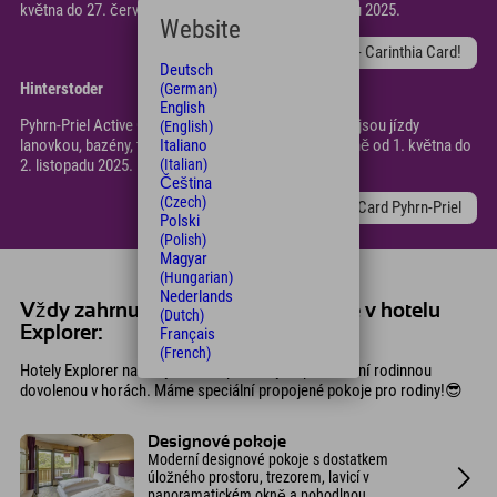
května do 27. července a od 31. srpna do 1. listopadu 2025.
Website
VÝHODA na dovolenou - Carinthia Card!
Deutsch
Hinterstoder
(German)
English
Pyhrn-Priel Active Card s bezplatnými službami, jako jsou jízdy
(English)
lanovkou, bazény, túry s průvodcem a muzea, je v ceně od 1. května do
Italiano
2. listopadu 2025.
(Italian)
Čeština
(Czech)
ZDARMA - AktivCard Pyhrn-Priel
Polski
(Polish)
Magyar
(Hungarian)
Nederlands
Vždy zahrnuto v ceně vaší dovolené v hotelu
(Dutch)
Explorer:
Français
(French)
Hotely Explorer nabízejí vše, co potřebujete pro aktivní rodinnou
dovolenou v horách. Máme speciální propojené pokoje pro rodiny!😎
Designové pokoje
Moderní designové pokoje s dostatkem
úložného prostoru, trezorem, lavicí v
panoramatickém okně a pohodlnou