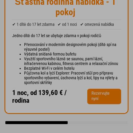
Šťastná rodinná nabídka - 1
pokoj
✔ 1 dítě do 17 let zdarma
✔ od 1 noci
✔ omezená nabídka
Jedno dítě do 17 let se ubytuje zdarma v pokoji rodičů
Přenocování v moderním designovém pokoji (dítě spí na
výsuvné postel)
Výdatná snídaně formou bufetu
Využití sportovního lázně se saunou, parní lázní,
infračervenou kabinou, fitness centrem a relaxační zónou
Bezplatné Wi-Fi v celém hotelu
Půjčovna kol a lyží Explorer: Pracovní stůl pro přípravu
sportovního vybavení, úschovna lyží a kol, tipy na výlety a
sportovní skříňky
1 noc, od 139,60 € /
Rezervujte
nyní
rodina