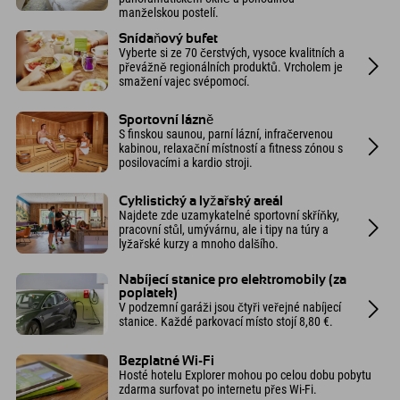
manželskou postelí.
Snídaňový bufet
Vyberte si ze 70 čerstvých, vysoce kvalitních a
převážně regionálních produktů. Vrcholem je
smažení vajec svépomocí.
Sportovní lázně
S finskou saunou, parní lázní, infračervenou
kabinou, relaxační místností a fitness zónou s
posilovacími a kardio stroji.
Cyklistický a lyžařský areál
Najdete zde uzamykatelné sportovní skříňky,
pracovní stůl, umývárnu, ale i tipy na túry a
lyžařské kurzy a mnoho dalšího.
Nabíjecí stanice pro elektromobily (za
poplatek)
V podzemní garáži jsou čtyři veřejné nabíjecí
stanice. Každé parkovací místo stojí 8,80 €.
Bezplatné Wi-Fi
Hosté hotelu Explorer mohou po celou dobu pobytu
zdarma surfovat po internetu přes Wi-Fi.