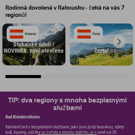
Rodinná dovolená v Rakousku - čeká na vás 7
regionů!
Stubaital
Ötztal
Stubaiské údolí /
NOVINKA: nyní otevřeno
Ötztal
TIP: dva regiony s mnoha bezplatnými
službami
Bad Kleinkirchheim
KärntenCard s bezplatnými službami, jako jsou jízdy lanovkou, výlety
lodí, bazény, zážitky se zvířaty a mnoho dalšího, je v ceně od 29.