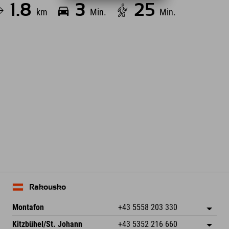
1.8
3
25
km
Min.
Min.
Leaflet
| Map data © OpenStreetMap contributors
Rakousko
Montafon
+43 5558 203 330
Dorfstr. 127b
Uložit adresu
Kitzbühel/St. Johann
+43 5352 216 660