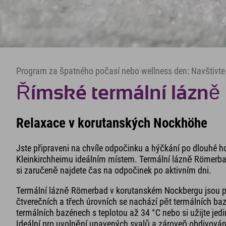
Program za špatného počasí nebo wellness den: Navštivte
Římské termální lázně
Relaxace v korutanských Nockhöhe
Jste připraveni na chvíle odpočinku a hýčkání po dlouhé h
Kleinkirchheimu ideálním místem. Termální lázně Römerba
si zaručeně najdete čas na odpočinek po aktivním dni.
Termální lázně Römerbad v korutanském Nockbergu jsou p
čtverečních a třech úrovních se nachází pět termálních ba
termálních bazénech s teplotou až 34 °C nebo si užijte je
Ideální pro uvolnění unavených svalů a zároveň obdivování