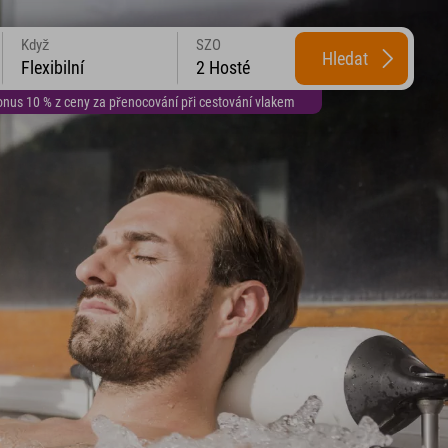
Když
SZO
Hledat
Flexibilní
2 Hosté
us 10 % z ceny za přenocování při cestování vlakem