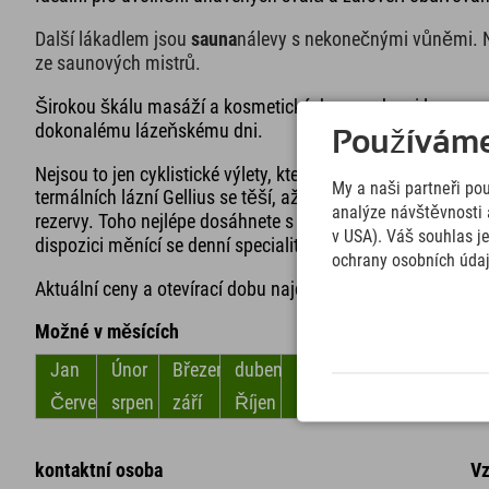
Další lákadlem jsou
sauna
nálevy s nekonečnými vůněmi. N
ze saunových mistrů.
Širokou škálu masáží a kosmetických procedur si lze reze
dokonalému lázeňskému dni.
Používáme 
Nejsou to jen cyklistické výlety, které vám vzbuzují hlad; 
My a naši partneři po
termálních lázní Gellius se těší, až vás bude hýčkat kulin
analýze návštěvnosti 
rezervy. Toho nejlépe dosáhnete s čerstvě připravenými po
v USA). Váš souhlas j
dispozici měnící se denní speciality a široký výběr vegetar
ochrany osobních úda
Aktuální ceny a otevírací dobu najdete
zde
!
Možné v měsících
Jan
Únor
Březen
duben
květen
červen
Červenec
srpen
září
Říjen
listopad
Prosinec
kontaktní osoba
Vz