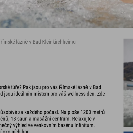
 římské lázně v Bad Kleinkirchheimu
orské túře? Pak jsou pro vás Římské lázně v Bad
d jsou ideálním místem pro váš wellness den. Zde
ůsobivé za každého počasí. Na ploše 1200 metrů
zénů, 13 saun a masážní centrum. Relaxujte v
dinečný výhled ve venkovním bazénu Infinitum.
 okolních hor.