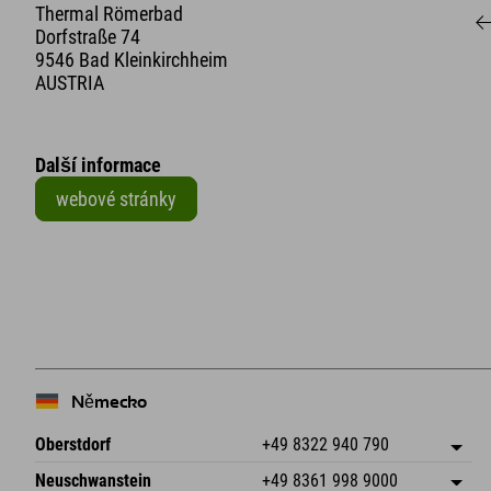
Thermal Römerbad
Dorfstraße 74
9546 Bad Kleinkirchheim
AUSTRIA
Další informace
webové stránky
+
−
Německo
Oberstdorf
+49 8322 940 790
An der Breitach 3
Uložit adresu
Neuschwanstein
+49 8361 998 9000