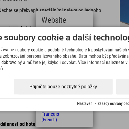
echte se překvapit speciálními nálevy od jednoho
Website
rvovat po předchozí domluvě. Nic nebrání
Deutsch
soubory cookie a další technolog
(German)
English
Den wellness ve vás také vyvolává hlad. Restaurace
užíváme soubory cookie a podobné technologie k poskytování našich 
(English)
ářskými lahůdkami a doplní vaše energetické
Italiano
a zobrazování personalizovaného obsahu. Data mohou být předávána 
krmy z regionálních produktů. Kromě toho jsou k
(Italian)
e dobrovolný a můžete jej kdykoli odvolat. Více informací naleznete 
iánských a veganských jídel.
Čeština
jů.
(Czech)
Polski
(Polish)
Přijměte pouze nezbytné položky
Magyar
(Hungarian)
Nederlands
Nastavení
·
Zásady ochrany oso
(Dutch)
Français
(French)
dálenost od hotelu