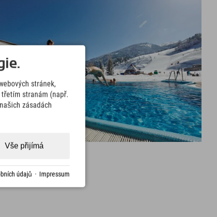
ie.
webových stránek,
třetím stranám (např.
v našich zásadách
Vše přijímá
bních údajů
·
Impressum