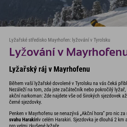
Lyžařské středisko Mayrhofen: lyžování v Tyrolsku
Lyžování v Mayrhofenu v
Lyžařský ráj v Mayrhofenu
Během vaší lyžařské dovolené v Tyrolsku na vás čeká přib
Nezáleží na tom, zda jste začátečník nebo pokročilý lyžař,
akční narkoman: Zde najdete vše od širokých sjezdovek a
černé sjezdovky.
Penken v Mayrhofenu se nenazývá „Akční hora“ pro nic za
svahu Harakiri
v celém Harakiri. Sjezdovka je dlouhá 2 km
pro velmi zkušené lyžaře.