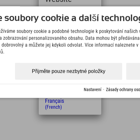
edačkovou lanovkou Sun-Jet a vlekem Mittertrett.
Deutsch
soubory cookie a další technolog
(German)
te široké 5,5 km dlouhé carvingové sjezdovky a
English
užíváme soubory cookie a podobné technologie k poskytování našich 
(English)
Italiano
a zobrazování personalizovaného obsahu. Data mohou být předávána 
(Italian)
e dobrovolný a můžete jej kdykoli odvolat. Více informací naleznete 
Čeština
jů.
(Czech)
Polski
(Polish)
Přijměte pouze nezbytné položky
Magyar
(Hungarian)
Vzdálenost od hotelu
Nederlands
Nastavení
·
Zásady ochrany oso
17
20
(Dutch)
km
Min.
Français
(French)