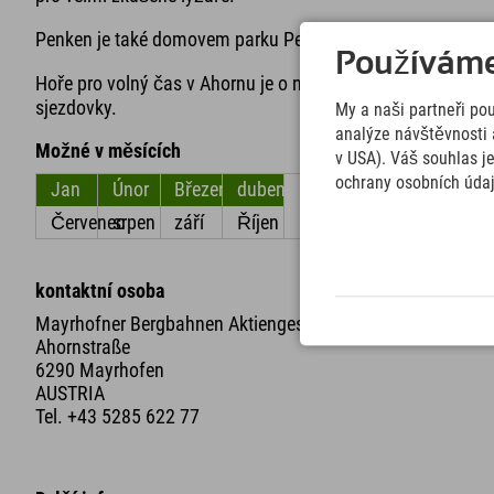
Penken je také domovem parku Penken se šesti areály a 4s
Používáme 
Hoře pro volný čas v Ahornu je o něco klidnější: zde najde
sjezdovky.
My a naši partneři po
analýze návštěvnosti 
Možné v měsících
v USA). Váš souhlas j
ochrany osobních úda
Jan
Únor
Březen
duben
květen
červen
Červenec
srpen
září
Říjen
listopad
Prosinec
kontaktní osoba
Mayrhofner Bergbahnen Aktiengesellschaft
Ahornstraße
6290 Mayrhofen
AUSTRIA
Tel.
+43 5285 622 77