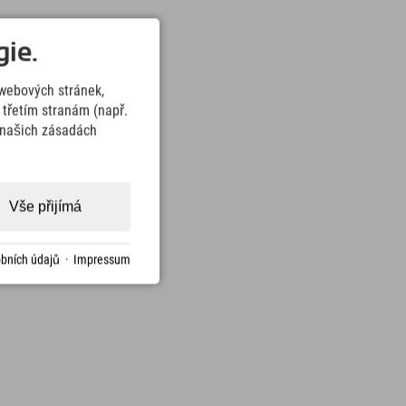
ie.
webových stránek,
třetím stranám (např.
v našich zásadách
Vše přijímá
bních údajů
·
Impressum