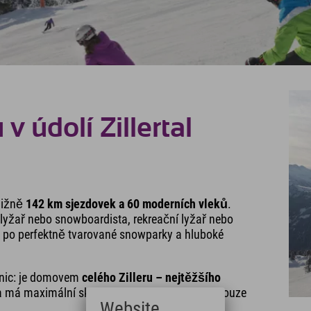
 údolí Zillertal
ližně
142 km sjezdovek a 60 moderních vleků
.
 lyžař nebo snowboardista, rekreační lyžař nebo
ž po perfektně tvarované snowparky a hluboké
 nic: je domovem
celého Zilleru – nejtěžšího
 a má maximální sklon 78 %, takže je vhodná pouze
Website