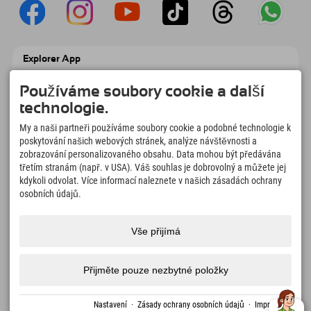
Explorer App
Nahrajte své #ExplorerMoments, Moje
Explorer To Go s přehledem rezervací,
Používáme soubory cookie a další
seznamem míst, která chcete navštívit,
technologie.
přehledem restaurací a mnoha dalšími
věcmi. Stáhněte si hned!
My a naši partneři používáme soubory cookie a podobné technologie k
poskytování našich webových stránek, analýze návštěvnosti a
zobrazování personalizovaného obsahu. Data mohou být předávána
Čas na chvilky objevitelů
třetím stranám (např. v USA). Váš souhlas je dobrovolný a můžete jej
166
4.634
km
kdykoli odvolat. Více informací naleznete v našich zásadách ochrany
Horská jezera a
Sjezdovky pro lyžování a
osobních údajů.
dobrodružné bazény
snowboarding
8.991
km
97
%
Vše přijímá
Stezky pro pěší turistiku a
Naši hosté nás doporučují
horolezectví
Přijměte pouze nezbytné položky
Impressum
Ochrana
Přístupnost
tisk
Certifikáty
Volná
Čeština
Nastavení
·
Zásady ochrany osobních údajů
·
Impressum