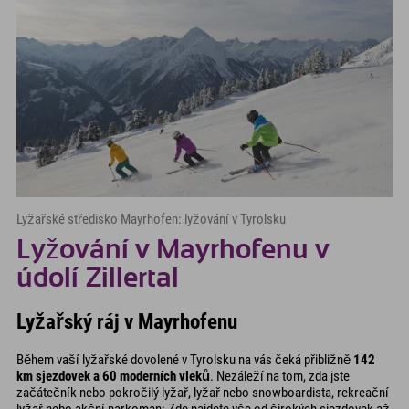
Lyžařské středisko Mayrhofen: lyžování v Tyrolsku
Lyžování v Mayrhofenu v
údolí Zillertal
Lyžařský ráj v Mayrhofenu
Během vaší lyžařské dovolené v Tyrolsku na vás čeká přibližně
142
km sjezdovek a 60 moderních vleků
. Nezáleží na tom, zda jste
začátečník nebo pokročilý lyžař, lyžař nebo snowboardista, rekreační
lyžař nebo akční narkoman: Zde najdete vše od širokých sjezdovek až