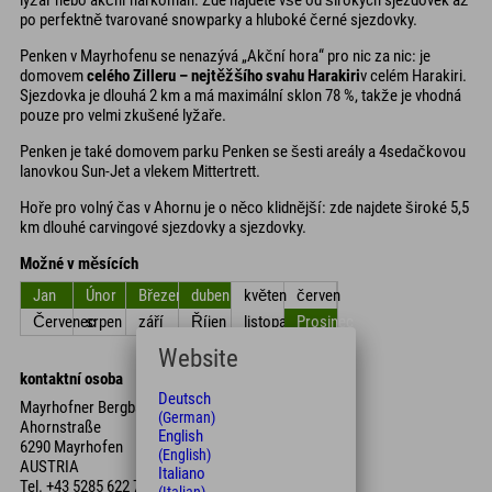
po perfektně tvarované snowparky a hluboké černé sjezdovky.
Penken v Mayrhofenu se nenazývá „Akční hora“ pro nic za nic: je
domovem
celého Zilleru – nejtěžšího svahu Harakiri
v celém Harakiri.
Sjezdovka je dlouhá 2 km a má maximální sklon 78 %, takže je vhodná
pouze pro velmi zkušené lyžaře.
Penken je také domovem parku Penken se šesti areály a 4sedačkovou
lanovkou Sun-Jet a vlekem Mittertrett.
Hoře pro volný čas v Ahornu je o něco klidnější: zde najdete široké 5,5
km dlouhé carvingové sjezdovky a sjezdovky.
Možné v měsících
Jan
Únor
Březen
duben
květen
červen
Červenec
srpen
září
Říjen
listopad
Prosinec
Website
kontaktní osoba
Deutsch
Mayrhofner Bergbahnen Aktiengesellschaft
(German)
Ahornstraße
English
6290 Mayrhofen
(English)
AUSTRIA
Italiano
Tel.
+43 5285 622 77