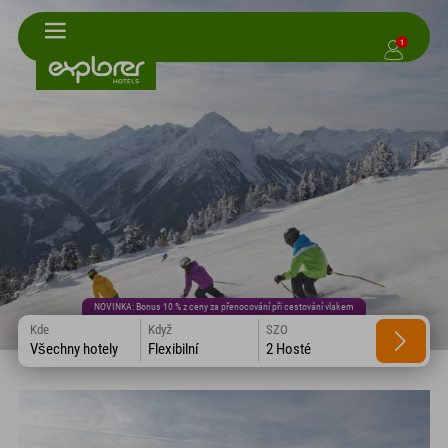
1
NOVINKA: Bonus 10 % z ceny za přenocování při cestování vlakem
Kde
Když
SZO
Všechny hotely
Flexibilní
2 Hosté