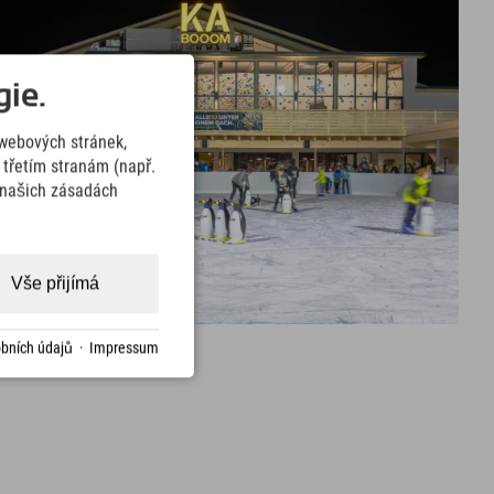
ie.
webových stránek,
třetím stranám (např.
v našich zásadách
Vše přijímá
bních údajů
·
Impressum