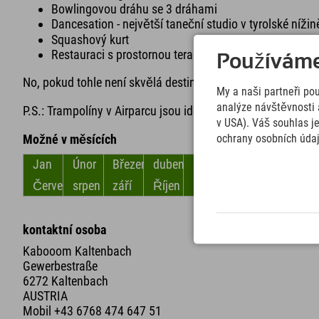
Bowlingovou dráhu se 3 dráhami
Dancesation - největší taneční studio v tyrolské nížin
Squashový kurt
Restauraci s prostornou terasou a barem
Používáme 
No, pokud tohle není skvělá destinace pro celou rodinu, tak 
My a naši partneři po
analýze návštěvnosti 
P.S.: Trampolíny v Airparcu jsou ideální pro procvičování ly
v USA). Váš souhlas j
Možné v měsících
ochrany osobních úda
Jan
Únor
Březen
duben
květen
červen
Červenec
srpen
září
Říjen
listopad
Prosinec
kontaktní osoba
Kabooom Kaltenbach
Gewerbestraße
6272 Kaltenbach
AUSTRIA
Mobil
+43 6768 474 647 51