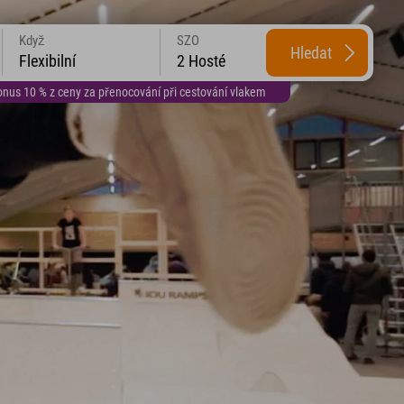
Když
SZO
Hledat
Flexibilní
2 Hosté
us 10 % z ceny za přenocování při cestování vlakem