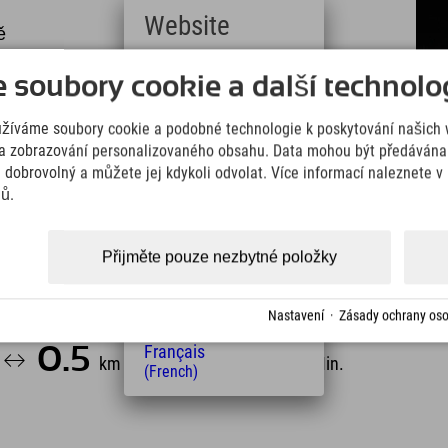
Website
ě
Deutsch
soubory cookie a další technolog
(German)
English
nevíme, co je ;)
užíváme soubory cookie a podobné technologie k poskytování našich 
(English)
Italiano
a zobrazování personalizovaného obsahu. Data mohou být předávána 
žařských triků.
(Italian)
e dobrovolný a můžete jej kdykoli odvolat. Více informací naleznete 
Čeština
jů.
(Czech)
Polski
(Polish)
Přijměte pouze nezbytné položky
Magyar
(Hungarian)
Nederlands
Nastavení
·
Zásady ochrany oso
Vzdálenost od hotelu
(Dutch)
Français
0.5
1
4
km
Min.
Min.
(French)