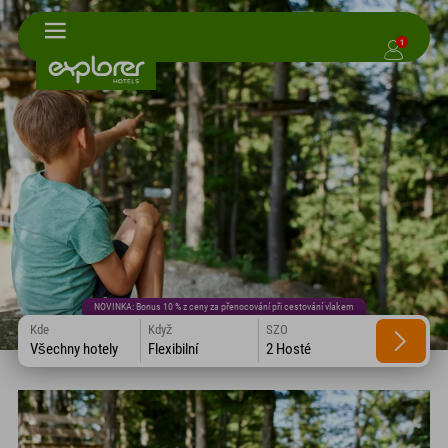
1
NOVINKA: Bonus 10 % z ceny za přenocování při cestování vlakem
Kde
Když
SZO
Všechny hotely
Flexibilní
2 Hosté