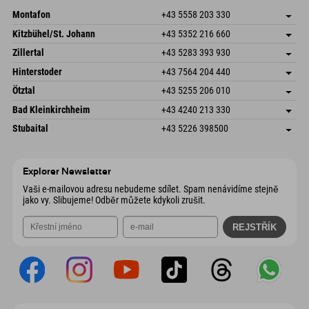
Montafon
+43 5558 203 330
Dorfstr. 127b
Uložit adresu
Kitzbühel/St. Johann
+43 5352 216 660
6793 Gaschurn/Montafon
Informace o příjezdu
Speckbacherstraße 87
Uložit adresu
Rakousko
Objednat
Zillertal
+43 5283 393 930
6380 St. Johann in Tirol
Informace o příjezdu
Odeslat e-mail
Schmiedau 2
Uložit adresu
Rakousko
Objednat
Hinterstoder
+43 7564 204 440
6272 Kaltenbach im Zillertal
Informace o příjezdu
Odeslat e-mail
Freizeitpark 10
Uložit adresu
Rakousko
Objednat
Ötztal
+43 5255 206 010
4573 Hinterstoder
Informace o příjezdu
Odeslat e-mail
Gscheat 14
Uložit adresu
Rakousko
Objednat
Bad Kleinkirchheim
+43 4240 213 330
6441 Umhausen
Informace o příjezdu
Odeslat e-mail
Dorfstraße 24
Uložit adresu
Rakousko
Objednat
Stubaital
+43 5226 398500
9546 Bad Kleinkirchheim
Informace o příjezdu
Odeslat e-mail
Wiesenweg 6
Uložit adresu
Rakousko
Objednat
6167 Neustift im Stubaital
Informace o příjezdu
Odeslat e-mail
Rakousko
Objednat
Explorer Newsletter
Odeslat e-mail
Vaši e-mailovou adresu nebudeme sdílet. Spam nenávidíme stejně
jako vy. Slibujeme! Odběr můžete kdykoli zrušit.