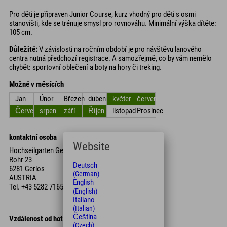
Pro děti je připraven Junior Course, kurz vhodný pro děti s osmi
stanovišti, kde se trénuje smysl pro rovnováhu. Minimální výška dítěte:
105 cm.
Důležité:
V závislosti na ročním období je pro návštěvu lanového
centra nutná předchozí registrace. A samozřejmě, co by vám nemělo
chybět: sportovní oblečení a boty na hory či treking.
Možné v měsících
Jan
Únor
Březen
duben
květen
červen
Červenec
srpen
září
Říjen
listopad
Prosinec
kontaktní osoba
Website
Hochseilgarten Gerlos
Rohr 23
Deutsch
6281 Gerlos
(German)
AUSTRIA
English
Tel.
+43 5282 7165
(English)
Italiano
(Italian)
Čeština
Vzdálenost od hotelu
(Czech)