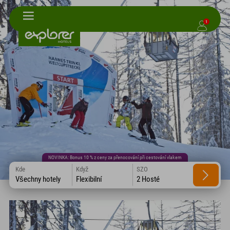
1
NOVINKA: Bonus 10 % z ceny za přenocování při cestování vlakem
Kde
Když
SZO
Všechny hotely
Flexibilní
2 Hosté