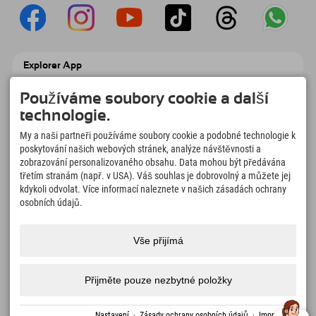
Explorer App
Nahrajte své #ExplorerMoments, Moje
Explorer To Go s přehledem rezervací,
Používáme soubory cookie a další
seznamem míst, která chcete navštívit,
technologie.
přehledem restaurací a mnoha dalšími
věcmi. Stáhněte si hned!
My a naši partneři používáme soubory cookie a podobné technologie k
poskytování našich webových stránek, analýze návštěvnosti a
zobrazování personalizovaného obsahu. Data mohou být předávána
Čas na chvilky objevitelů
třetím stranám (např. v USA). Váš souhlas je dobrovolný a můžete jej
166
4.634
km
kdykoli odvolat. Více informací naleznete v našich zásadách ochrany
Horská jezera a
Sjezdovky pro lyžování a
osobních údajů.
dobrodružné bazény
snowboarding
8.991
km
97
%
Vše přijímá
Stezky pro pěší turistiku a
Naši hosté nás doporučují
horolezectví
Přijměte pouze nezbytné položky
Impressum
Ochrana
Přístupnost
tisk
Certifikáty
Volná
Čeština
Nastavení
·
Zásady ochrany osobních údajů
·
Impressum