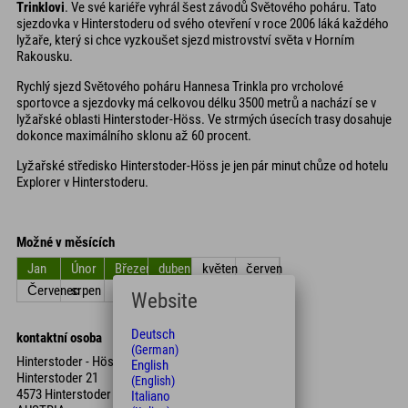
Trinklovi
. Ve své kariéře vyhrál šest závodů Světového poháru. Tato
sjezdovka v Hinterstoderu od svého otevření v roce 2006 láká každého
lyžaře, který si chce vyzkoušet sjezd mistrovství světa v Horním
Rakousku.
Rychlý sjezd Světového poháru Hannesa Trinkla pro vrcholové
sportovce a sjezdovky má celkovou délku 3500 metrů a nachází se v
lyžařské oblasti Hinterstoder-Höss. Ve strmých úsecích trasy dosahuje
dokonce maximálního sklonu až 60 procent.
Lyžařské středisko Hinterstoder-Höss je jen pár minut chůze od hotelu
Explorer v Hinterstoderu.
Možné v měsících
Jan
Únor
Březen
duben
květen
červen
Červenec
srpen
září
Říjen
listopad
Prosinec
Website
Deutsch
kontaktní osoba
(German)
Hinterstoder - Höss Bergbahn
English
Hinterstoder 21
(English)
4573 Hinterstoder
Italiano