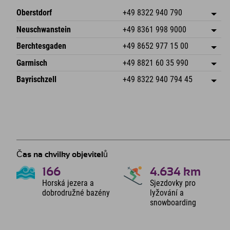
Oberstdorf
+49 8322 940 790
An der Breitach 3
Uložit adresu
Neuschwanstein
+49 8361 998 9000
87538 Fischen I. Allgäu
Informace o příjezdu
An der Riese 45
Uložit adresu
Německo
Objednat
Berchtesgaden
+49 8652 977 15 00
87484 Nesselwang im Allgäu
Informace o příjezdu
Odeslat e-mail
Hofreitstr. 7
Uložit adresu
Německo
Objednat
Garmisch
+49 8821 60 35 990
83471 Schönau am Königssee
Informace o příjezdu
Odeslat e-mail
Frickenstraße 22
Uložit adresu
Německo
Objednat
Bayrischzell
+49 8322 940 794 45
82490 Farchant
Informace o příjezdu
Odeslat e-mail
Seebergstr. 17
Uložit adresu
Německo
Objednat
83735 Bayrischzell
Informace o příjezdu
Odeslat e-mail
Německo
Objednat
Odeslat e-mail
Čas na chvilky objevitelů
166
4.634
km
Horská jezera a
Sjezdovky pro
dobrodružné bazény
lyžování a
snowboarding