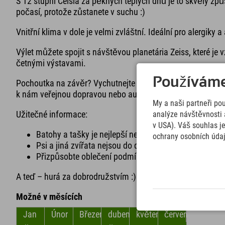
S 12 stupni Celsia za pěkných teplých dnů je to skvělý způ
počasí, protože zůstanete v suchu :)
Vnitřní klima v dole je velmi zvláštní. Ideální pro alergik
Výlet můžete spojit s návštěvou planetária Zeiss, které je
četnými výstavami.
Používáme 
Pochoutka na závěr? Vychutnejte si lahodnou tyrolskou ku
k nám veřejnou dopravou nebo autem. K dispozici je dosta
My a naši partneři po
Užitečné informace:
analýze návštěvnosti 
v USA). Váš souhlas j
Batohy a tašky je nejlepší nechat v autě.
ochrany osobních úda
Psi a jiná zvířata nejsou do dolu povoleni.
Přizpůsobte oblečení podmínkám – 12 stupňů Celsia
A teď – hurá za dobrodružstvím :)
Možné v měsících
Jan
Únor
Březen
duben
květen
červen