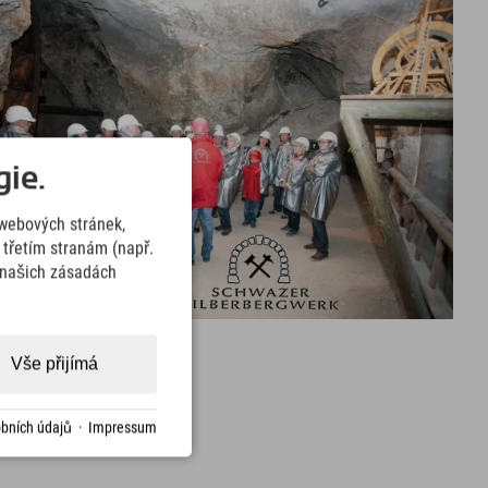
ie.
webových stránek,
třetím stranám (např.
v našich zásadách
Vše přijímá
bních údajů
·
Impressum