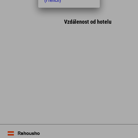
(French)
Vzdálenost od hotelu
Leaflet
| Map data © OpenStreetMap contributors
Rakousko