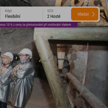
Když
SZO
Hledat
Flexibilní
2 Hosté
us 10 % z ceny za přenocování při cestování vlakem