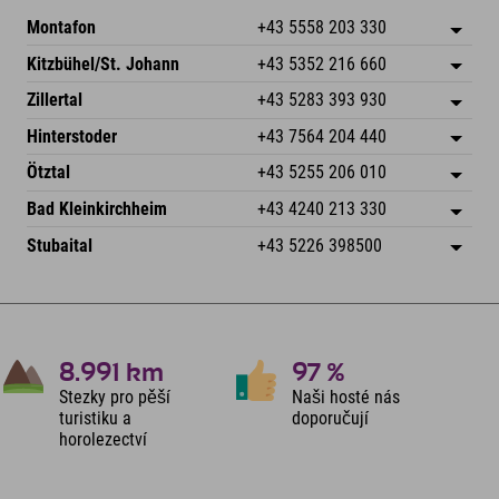
Montafon
+43 5558 203 330
Dorfstr. 127b
Uložit adresu
Kitzbühel/St. Johann
+43 5352 216 660
6793 Gaschurn/Montafon
Informace o příjezdu
Speckbacherstraße 87
Uložit adresu
Rakousko
Objednat
Zillertal
+43 5283 393 930
6380 St. Johann in Tirol
Informace o příjezdu
Odeslat e-mail
Schmiedau 2
Uložit adresu
Rakousko
Objednat
Hinterstoder
+43 7564 204 440
6272 Kaltenbach im Zillertal
Informace o příjezdu
Odeslat e-mail
Freizeitpark 10
Uložit adresu
Rakousko
Objednat
Ötztal
+43 5255 206 010
4573 Hinterstoder
Informace o příjezdu
Odeslat e-mail
Gscheat 14
Uložit adresu
Rakousko
Objednat
Bad Kleinkirchheim
+43 4240 213 330
6441 Umhausen
Informace o příjezdu
Odeslat e-mail
Dorfstraße 24
Uložit adresu
Rakousko
Objednat
Stubaital
+43 5226 398500
9546 Bad Kleinkirchheim
Informace o příjezdu
Odeslat e-mail
Wiesenweg 6
Uložit adresu
Rakousko
Objednat
6167 Neustift im Stubaital
Informace o příjezdu
Odeslat e-mail
Rakousko
Objednat
Odeslat e-mail
8.991
km
97
%
Stezky pro pěší
Naši hosté nás
turistiku a
doporučují
horolezectví