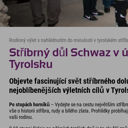
Rodinný výlet s nahlédnutím do minulosti v tyrolském stříb
Stříbrný důl Schwaz v ú
Tyrolsku
Objevte fascinující svět stříbrného d
nejoblíbenějších výletních cílů v Tyro
Po stopách horníků
– Vydejte se na cestu největším stříb
vše o historii stříbra, rudy a bílého zlata. Prohlídky probí
vaši rodinu.