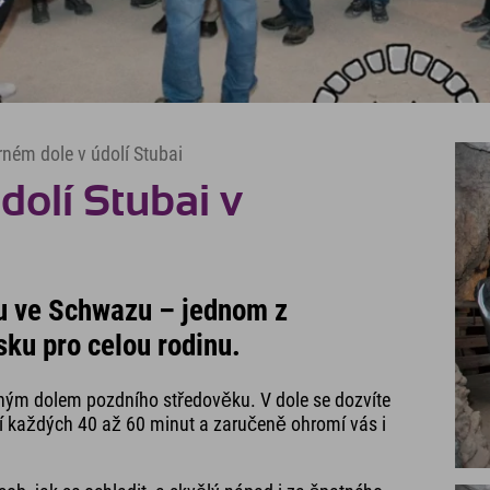
rném dole v údolí Stubai
dolí Stubai v
olu ve Schwazu – jednom z
lsku pro celou rodinu.
rným dolem pozdního středověku. V dole se dozvíte
hají každých 40 až 60 minut a zaručeně ohromí vás i