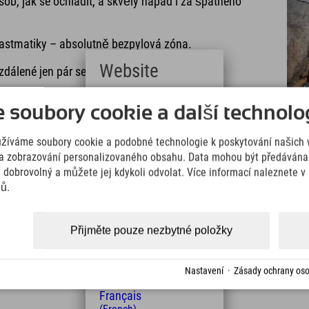
sob, jak se ochladit, a skvělý nápad i za špatného
y a astmatiky – absolutně bezpylová zóna.
Website
 vzdálené jen pár set metrů. Muzeum národů s
Deutsch
soubory cookie a další technolog
chyni v restauraci **Knappenkuchl**! Dostanete se
(German)
tek parkovacích míst.
English
užíváme soubory cookie a podobné technologie k poskytování našich 
(English)
Italiano
a zobrazování personalizovaného obsahu. Data mohou být předávána 
(Italian)
e dobrovolný a můžete jej kdykoli odvolat. Více informací naleznete 
Čeština
jů.
(Czech)
Polski
.
(Polish)
Přijměte pouze nezbytné položky
Magyar
(Hungarian)
Nederlands
Nastavení
·
Zásady ochrany oso
(Dutch)
Français