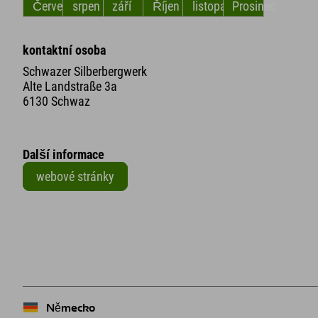
Červenec
srpen
září
Říjen
listopad
Prosinec
kontaktní osoba
Schwazer Silberbergwerk
Alte Landstraße 3a
6130 Schwaz
Další informace
webové stránky
+
−
Německo