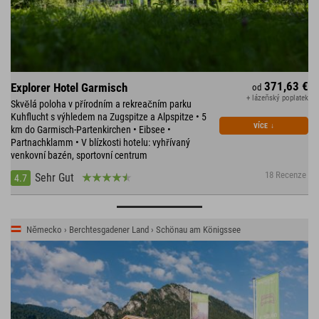
371,63 €
Explorer Hotel Garmisch
od
+ lázeňský poplatek
Skvělá poloha v přírodním a rekreačním parku
Kuhflucht s výhledem na Zugspitze a Alpspitze • 5
VÍCE
↓
km do Garmisch-Partenkirchen • Eibsee •
Partnachklamm • V blízkosti hotelu: vyhřívaný
venkovní bazén, sportovní centrum
18 Recenze
Sehr Gut
4.7
Německo › Berchtesgadener Land › Schönau am Königssee