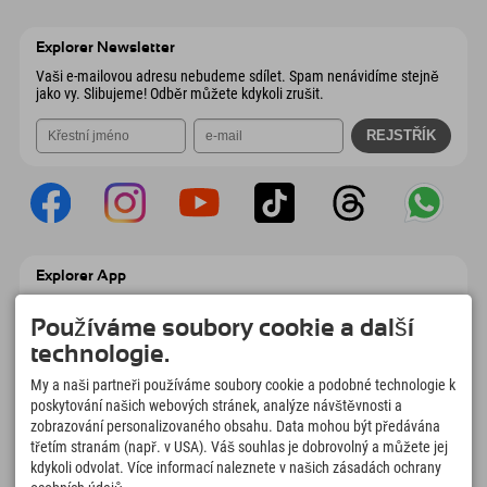
Wiesenweg 6
Uložit adresu
Rakousko
Objednat
6167 Neustift im Stubaital
Informace o příjezdu
Odeslat e-mail
Rakousko
Objednat
Explorer Newsletter
Odeslat e-mail
Vaši e-mailovou adresu nebudeme sdílet. Spam nenávidíme stejně
jako vy. Slibujeme! Odběr můžete kdykoli zrušit.
Explorer App
Nahrajte své #ExplorerMoments, Moje
Explorer To Go s přehledem rezervací,
Používáme soubory cookie a další
seznamem míst, která chcete navštívit,
technologie.
přehledem restaurací a mnoha dalšími
věcmi. Stáhněte si hned!
My a naši partneři používáme soubory cookie a podobné technologie k
poskytování našich webových stránek, analýze návštěvnosti a
zobrazování personalizovaného obsahu. Data mohou být předávána
Čas na chvilky objevitelů
třetím stranám (např. v USA). Váš souhlas je dobrovolný a můžete jej
166
4.634
km
kdykoli odvolat. Více informací naleznete v našich zásadách ochrany
Horská jezera a
Sjezdovky pro lyžování a