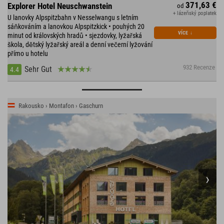
371,63 €
Explorer Hotel Neuschwanstein
od
+ lázeňský poplatek
U lanovky Alpspitzbahn v Nesselwangu s letním
sáňkováním a lanovkou Alpspitzkick • pouhých 20
VÍCE
↓
minut od královských hradů • sjezdovky, lyžařská
škola, dětský lyžařský areál a denní večerní lyžování
přímo u hotelu
932 Recenze
Sehr Gut
4.4
Rakousko › Montafon › Gaschurn