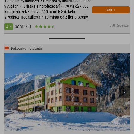
1 300 km cyklostezek • Nejlepší cyklistická destinace
v Alpách • Turistika a horolezectví • 179 vleků / 508
VÍCE
↓
km sjezdovek • Pouze 600 m od lyžařského
střediska Hochzillertal • 10 minut od Zillertal Areny
568 Recenze
Sehr Gut
4.5
Rakousko › Stubaital