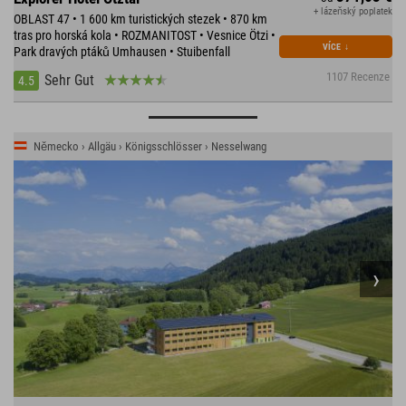
+ lázeňský poplatek
OBLAST 47 • 1 600 km turistických stezek • 870 km
tras pro horská kola • ROZMANITOST • Vesnice Ötzi •
VÍCE
↓
Park dravých ptáků Umhausen • Stuibenfall
1107 Recenze
Sehr Gut
4.5
Německo › Allgäu › Königsschlösser › Nesselwang