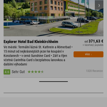
371,63 €
Explorer Hotel Bad Kleinkirchheim
od
+ lázeňský poplatek
Ve městě: Termální lázně St. Kathrein a Römerbad •
15 minut od nejkrásnějších jezer ke koupání v
VÍCE
↓
Korutanech • v ceně Sunshine Card • Září a říjen
včetně Carinthia Card s bezplatnou lanovkou a
dalšími výhodami
1320 Recenze
Sehr Gut
4.6