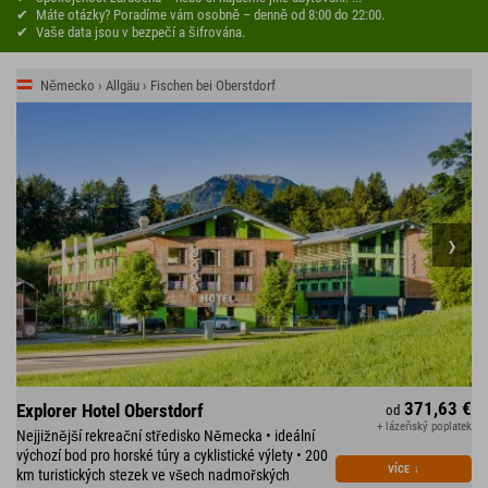
Máte otázky? Poradíme vám osobně – denně od 8:00 do 22:00.
Vaše data jsou v bezpečí a šifrována.
Německo › Allgäu › Fischen bei Oberstdorf
371,63 €
Explorer Hotel Oberstdorf
od
+ lázeňský poplatek
Nejjižnější rekreační středisko Německa • ideální
výchozí bod pro horské túry a cyklistické výlety • 200
VÍCE
↓
km turistických stezek ve všech nadmořských