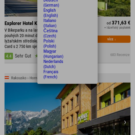
Deutsch
(German)
English
(English)
Italiano
371,63 €
Explorer Hotel Kitzbühel
od
(Italian)
+ lázeňský poplatek
V Bikeparku a na lanovce Bergbahn St. Johann •
Čeština
pouhých 20 minut do Kitzbühelu • Turistika a lezení v
(Czech)
VÍCE
↓
Polski
lyžařském středisku Wilder Kaiser • Skipas SuperSki
(Polish)
Card s 2 750 km sjezdovek
Magyar
683 Recenze
Sehr Gut
4.4
(Hungarian)
Nederlands
(Dutch)
Français
(French)
Rakousko › Horní Rakousko › Stodertal