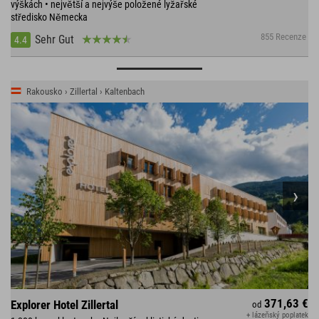
výškách • největší a nejvýše položené lyžařské
středisko Německa
855 Recenze
Sehr Gut
4.4
Rakousko › Zillertal › Kaltenbach
371,63 €
Explorer Hotel Zillertal
od
+ lázeňský poplatek