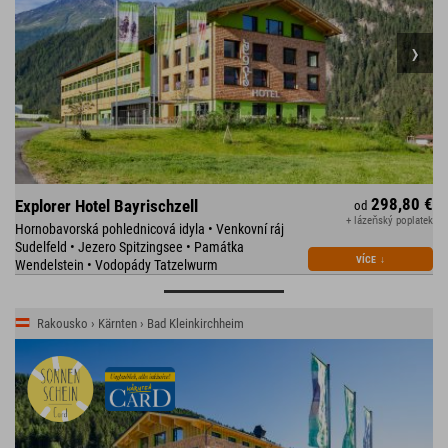
298,80 €
Explorer Hotel Bayrischzell
od
+ lázeňský poplatek
Hornobavorská pohlednicová idyla • Venkovní ráj
Sudelfeld • Jezero Spitzingsee • Památka
VÍCE
↓
Wendelstein • Vodopády Tatzelwurm
Rakousko › Kärnten › Bad Kleinkirchheim