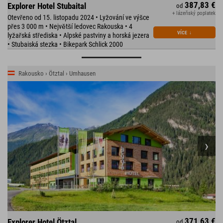
387,83 €
Explorer Hotel Stubaital
od
+ lázeňský poplatek
Otevřeno od 15. listopadu 2024 • Lyžování ve výšce
přes 3 000 m • Největší ledovec Rakouska • 4
VÍCE
↓
lyžařská střediska • Alpské pastviny a horská jezera
• Stubaiská stezka • Bikepark Schlick 2000
Rakousko › Ötztal › Umhausen
371,63 €
Explorer Hotel Ötztal
od