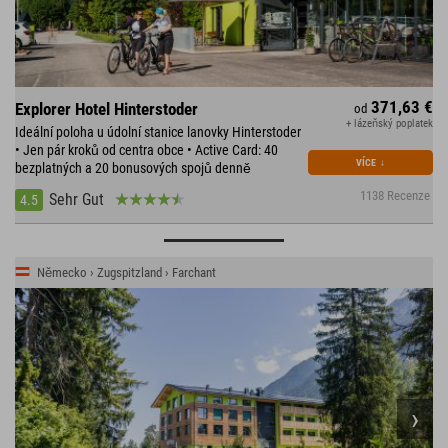
371,63 €
Explorer Hotel Hinterstoder
od
+ lázeňský poplatek
Ideální poloha u údolní stanice lanovky Hinterstoder
• Jen pár kroků od centra obce • Active Card: 40
VÍCE
↓
bezplatných a 20 bonusových spojů denně
1138 Recenze
Sehr Gut
4.5
Německo › Zugspitzland › Farchant