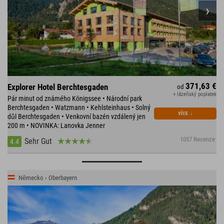
371,63 €
Explorer Hotel Berchtesgaden
od
+ lázeňský poplatek
Pár minut od známého Königssee • Národní park
Berchtesgaden • Watzmann • Kehlsteinhaus • Solný
VÍCE
↓
důl Berchtesgaden • Venkovní bazén vzdálený jen
200 m • NOVINKA: Lanovka Jenner
1057 Recenze
Sehr Gut
4.4
Německo › Oberbayern