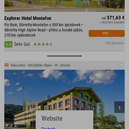
371,63 €
Explorer Hotel Montafon
od
+ lázeňský poplatek
Piz Buin, Silvretta-Montafon s 300 km sjezdovek •
Silvretta High Alpine Road • přímo u horské pláže,
VÍCE
↓
270 km cyklostezek
393 Recenze
Sehr Gut
4.4
Rakousko › Kitzbühler Alpen › St. Johann
Website