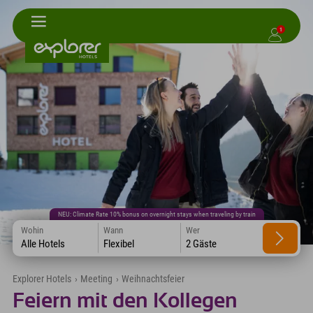
1
NEU: Climate Rate 10% bonus on overnight stays when traveling by train
Wohin
Wann
Wer
Alle Hotels
Flexibel
2 Gäste
Explorer Hotels
›
Meeting
›
Weihnachtsfeier
Feiern mit den Kollegen