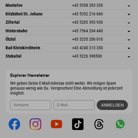
Montafon
+43 5558 203 330
Dorfstr. 127b
Adresse speichern
Kitzbühel/St. Johann
+43 5352 216 660
6793 Gaschurn/Montafon
Anreiseinfos
Speckbacherstraße 87
Adresse speichern
Österreich
Buchen
Zillertal
+43 5283 393 930
6380 St. Johann in Tirol
Anreiseinfos
Mail senden
Schmiedau 2
Adresse speichern
Österreich
Buchen
Hinterstoder
+43 7564 204 440
6272 Kaltenbach im Zillertal
Anreiseinfos
Mail senden
Freizeitpark 10
Adresse speichern
Österreich
Buchen
Ötztal
+43 5255 206 010
4573 Hinterstoder
Anreiseinfos
Mail senden
Gscheat 14
Adresse speichern
Österreich
Buchen
Bad Kleinkirchheim
+43 4240 213 330
6441 Umhausen
Anreiseinfos
Mail senden
Dorfstraße 24
Adresse speichern
Österreich
Buchen
Stubaital
+43 5226 398500
9546 Bad Kleinkirchheim
Anreiseinfos
Mail senden
Wiesenweg 6
Adresse speichern
Österreich
Buchen
6167 Neustift im Stubaital
Anreiseinfos
Mail senden
Österreich
Buchen
Explorer Newsletter
Mail senden
Wir geben Deine E-Mail-Adresse nicht weiter. Wir mögen Spam
genauso wenig wie Du. Versprochen! Eine Abmeldung ist jederzeit
möglich.