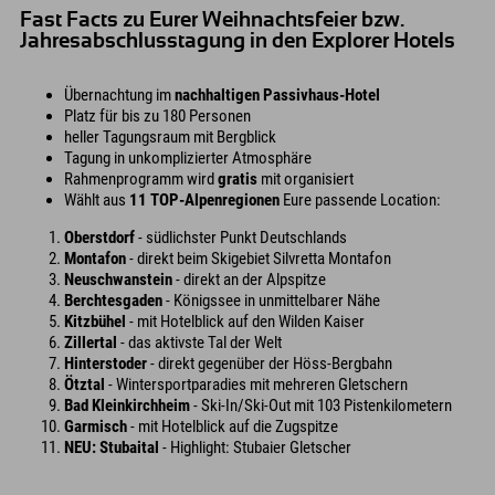
Fast Facts zu Eurer Weihnachtsfeier bzw.
Jahresabschlusstagung in den Explorer Hotels
Übernachtung im
nachhaltigen Passivhaus-Hotel
Platz für bis zu 180 Personen
heller Tagungsraum mit Bergblick
Tagung in unkomplizierter Atmosphäre
Rahmenprogramm wird
gratis
mit organisiert
Wählt aus
11 TOP-Alpenregionen
Eure passende Location:
Oberstdorf
- südlichster Punkt Deutschlands
Montafon
- direkt beim Skigebiet Silvretta Montafon
Neuschwanstein
- direkt an der Alpspitze
Berchtesgaden
- Königssee in unmittelbarer Nähe
Kitzbühel
- mit Hotelblick auf den Wilden Kaiser
Zillertal
- das aktivste Tal der Welt
Hinterstoder
- direkt gegenüber der Höss-Bergbahn
Ötztal
- Wintersportparadies mit mehreren Gletschern
Bad Kleinkirchheim
- Ski-In/Ski-Out mit 103 Pistenkilometern
Garmisch
- mit Hotelblick auf die Zugspitze
NEU: Stubaital
- Highlight: Stubaier Gletscher