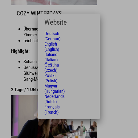
COZY WINTERDAYS
Website
Übernachtung im modernen Design-
Deutsch
Zimmer
(German)
reichhaltiges Frühstücksbuffet
English
(English)
Highlight:
Italiano
(Italian)
Schach auf dem Eis – Curling-Workshop
Čeština
Genussvoller Abend mit Käsefondue,
(Czech)
Glühwein im Fackelschein sowie Drei-
Polski
Gang-Menü
(Polish)
Magyar
2 Tage / 1 ÜN im EZ ab € 169 p. P.
(Hungarian)
Nederlands
(Dutch)
Français
(French)