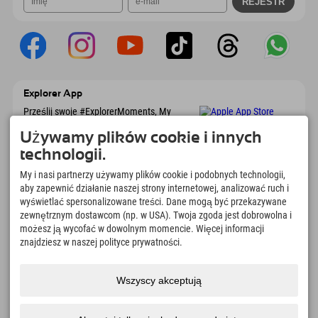
Explorer App
Prześlij swoje #ExplorerMoments, My
Explorer To Go z przeglądem rezerwacji, listą
marzeń, przeglądem restauracji i wieloma
Używamy plików cookie i innych
innymi. Pobierz teraz!
technologii.
My i nasi partnerzy używamy plików cookie i podobnych technologii,
Czas na chwile odkrywcy
aby zapewnić działanie naszej strony internetowej, analizować ruch i
wyświetlać spersonalizowane treści. Dane mogą być przekazywane
166
4.634
km
zewnętrznym dostawcom (np. w USA). Twoja zgoda jest dobrowolna i
Jeziora górskie i baseny
Stoki do jazdy na nartach i
możesz ją wycofać w dowolnym momencie. Więcej informacji
rekreacyjne
snowboardzie
znajdziesz w naszej polityce prywatności.
8.991
km
97
%
Szlaki do pieszych
Nasi goście nas polecają
wędrówek i wspinaczki
Wszyscy akceptują
górskiej