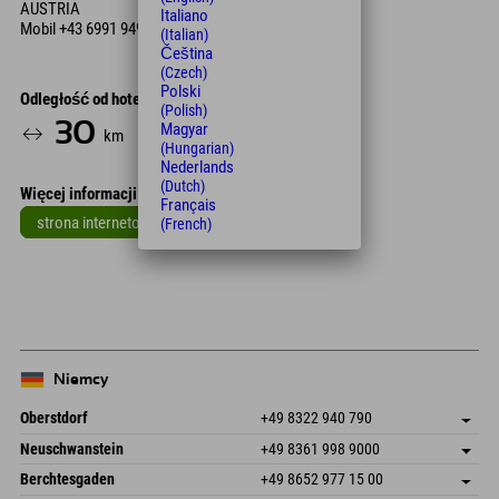
AUSTRIA
Italiano
Mobil
+43 6991 949 12 19
(Italian)
Čeština
(Czech)
Polski
Odległość od hotelu
(Polish)
30
29
Magyar
km
Min.
(Hungarian)
Nederlands
(Dutch)
Więcej informacji
Français
strona internetowa
(French)
Leaflet
| Map data © OpenStreetMap contributors
+
−
Niemcy
Oberstdorf
+49 8322 940 790
An der Breitach 3
Zapisz adres
Neuschwanstein
+49 8361 998 9000
87538 Fischen I. Allgäu
Informacje o przyjeździe
An der Riese 45
Zapisz adres
Niemcy
Książka
Berchtesgaden
+49 8652 977 15 00
87484 Nesselwang im Allgäu
Informacje o przyjeździe
Wyślij e-mail