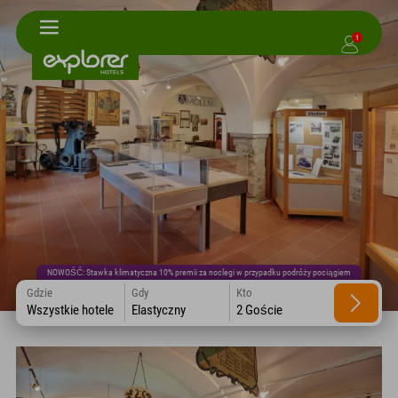
1
NOWOŚĆ: Stawka klimatyczna 10% premii za noclegi w przypadku podróży pociągiem
Gdzie
Gdy
Kto
Wszystkie hotele
Elastyczny
2 Goście