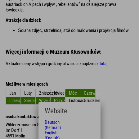
austriackich Alpach i wpływ „rebeliantów” na dzisiejsze prawa
łowieckie.
Atrakcje dla dzieci:
Ściana zdjęć, strzelnica, stół do malowania i projekcja filmów
Więcej informacji o Muzeum Kłusowników:
Aktualne ceny wstępu i godziny otwarcia znajdziesz
tutaj
!
Możliwe w miesiącach
Jan
Luty
Zniszczyć
kwiecień
Móc
Czerwiec
Lipiec
Sierpień
Wrzesień
Październik
Listopad
Grudzień
Website
osoba kontaktowa
Deutsch
Wilderermuseum St. Pankraz
(German)
Im Dorf 1
English
4591 Molln
(English)