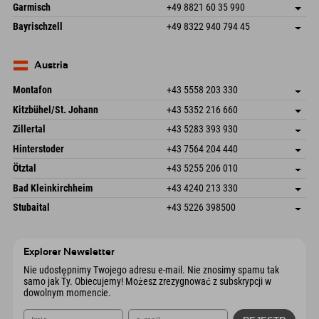
Hofreitstr. 7
Zapisz adres
Niemcy
Książka
Garmisch
+49 8821 60 35 990
83471 Schönau am Königssee
Informacje o przyjeździe
Wyślij e-mail
Frickenstraße 22
Zapisz adres
Niemcy
Książka
Bayrischzell
+49 8322 940 794 45
82490 Farchant
Informacje o przyjeździe
Wyślij e-mail
Seebergstr. 17
Zapisz adres
Niemcy
Książka
83735 Bayrischzell
Informacje o przyjeździe
Wyślij e-mail
Niemcy
Książka
Austria
Wyślij e-mail
Montafon
+43 5558 203 330
Dorfstr. 127b
Zapisz adres
Kitzbühel/St. Johann
+43 5352 216 660
6793 Gaschurn/Montafon
Informacje o przyjeździe
Speckbacherstraße 87
Zapisz adres
Austria
Książka
Zillertal
+43 5283 393 930
6380 St. Johann in Tirol
Informacje o przyjeździe
Wyślij e-mail
Schmiedau 2
Zapisz adres
Austria
Książka
Hinterstoder
+43 7564 204 440
6272 Kaltenbach im Zillertal
Informacje o przyjeździe
Wyślij e-mail
Freizeitpark 10
Zapisz adres
Austria
Książka
Ötztal
+43 5255 206 010
4573 Hinterstoder
Informacje o przyjeździe
Wyślij e-mail
Gscheat 14
Zapisz adres
Austria
Książka
Bad Kleinkirchheim
+43 4240 213 330
6441 Umhausen
Informacje o przyjeździe
Wyślij e-mail
Dorfstraße 24
Zapisz adres
Austria
Książka
Stubaital
+43 5226 398500
9546 Bad Kleinkirchheim
Informacje o przyjeździe
Wyślij e-mail
Wiesenweg 6
Zapisz adres
Austria
Książka
6167 Neustift im Stubaital
Informacje o przyjeździe
Wyślij e-mail
Austria
Książka
Explorer Newsletter
Wyślij e-mail
Nie udostępnimy Twojego adresu e-mail. Nie znosimy spamu tak
samo jak Ty. Obiecujemy! Możesz zrezygnować z subskrypcji w
dowolnym momencie.