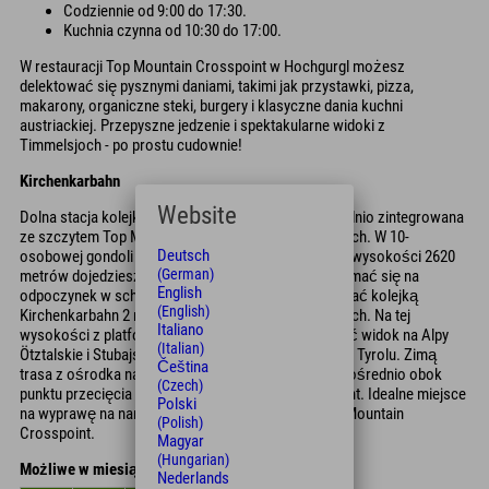
Codziennie od 9:00 do 17:30.
Kuchnia czynna od 10:30 do 17:00.
W restauracji Top Mountain Crosspoint w Hochgurgl możesz
delektować się pysznymi daniami, takimi jak przystawki, pizza,
makarony, organiczne steki, burgery i klasyczne dania kuchni
austriackiej. Przepyszne jedzenie i spektakularne widoki z
Timmelsjoch - po prostu cudownie!
Kirchenkarbahn
Website
Dolna stacja kolejki Kirchenkarbahn 1 jest bezpośrednio zintegrowana
ze szczytem Top Mountain Crosspoint na Timmelsjoch. W 10-
Deutsch
osobowej gondoli do stacji środkowej położonej na wysokości 2620
(German)
metrów dojedziesz w 4,5 minuty. Tutaj można zatrzymać się na
English
odpoczynek w schronisku Kirchenkarhütte lub wjechać kolejką
(English)
Kirchenkarbahn 2 na wysokość 2839 metrów w Alpach. Na tej
Italiano
wysokości z platform widokowych można podziwiać widok na Alpy
(Italian)
Ötztalskie i Stubajskie oraz Dolomity w Południowym Tyrolu. Zimą
Čeština
trasa z ośrodka narciarskiego Gurgl przebiega bezpośrednio obok
(Czech)
punktu przecięcia szczytów Top Mountain Crosspoint. Idealne miejsce
Polski
na wyprawę na narty i przystanek w restauracji Top Mountain
(Polish)
Crosspoint.
Magyar
(Hungarian)
Możliwe w miesiącach
Nederlands