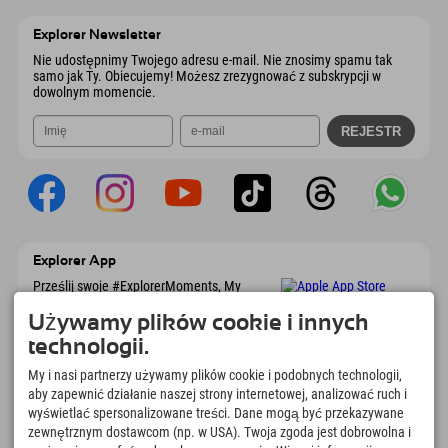
6167 Neustift im Stubaital
Informacje o przyjeździe
Wyślij e-mail
Austria
Książka
Explorer Newsletter
Wyślij e-mail
Nie udostępnimy Twojego adresu e-mail. Nie znosimy spamu tak
samo jak Ty. Obiecujemy! Możesz zrezygnować z subskrypcji w
dowolnym momencie.
Explorer App
Prześlij swoje #ExplorerMoments, My
Explorer To Go z przeglądem rezerwacji, listą
marzeń, przeglądem restauracji i wieloma
Używamy plików cookie i innych
innymi. Pobierz teraz!
technologii.
My i nasi partnerzy używamy plików cookie i podobnych technologii,
Czas na chwile odkrywcy
aby zapewnić działanie naszej strony internetowej, analizować ruch i
wyświetlać spersonalizowane treści. Dane mogą być przekazywane
166
4.634
km
zewnętrznym dostawcom (np. w USA). Twoja zgoda jest dobrowolna i
Jeziora górskie i baseny
Stoki do jazdy na nartach i