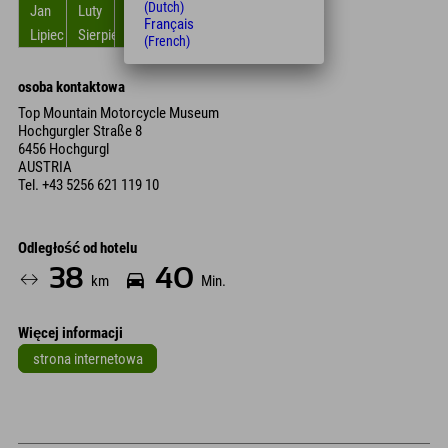
(Dutch)
Jan
Luty
Zniszczyć
kwiecień
Móc
Czerwiec
Français
Lipiec
Sierpień
Wrzesień
Październik
Listopad
Grudzień
(French)
osoba kontaktowa
Top Mountain Motorcycle Museum
Hochgurgler Straße 8
6456 Hochgurgl
AUSTRIA
Tel.
+43 5256 621 119 10
Odległość od hotelu
38
40
km
Min.
Więcej informacji
strona internetowa