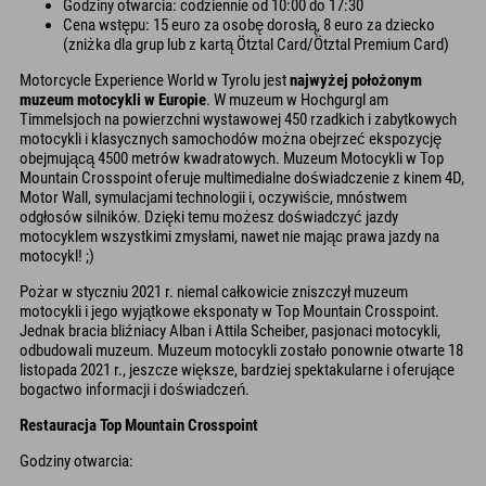
Godziny otwarcia: codziennie od 10:00 do 17:30
Cena wstępu: 15 euro za osobę dorosłą, 8 euro za dziecko
(zniżka dla grup lub z kartą Ötztal Card/Ötztal Premium Card)
Motorcycle Experience World w Tyrolu jest
najwyżej położonym
muzeum motocykli w Europie
. W muzeum w Hochgurgl am
Timmelsjoch na powierzchni wystawowej 450 rzadkich i zabytkowych
motocykli i klasycznych samochodów można obejrzeć ekspozycję
obejmującą 4500 metrów kwadratowych. Muzeum Motocykli w Top
Mountain Crosspoint oferuje multimedialne doświadczenie z kinem 4D,
Motor Wall, symulacjami technologii i, oczywiście, mnóstwem
odgłosów silników. Dzięki temu możesz doświadczyć jazdy
motocyklem wszystkimi zmysłami, nawet nie mając prawa jazdy na
motocykl! ;)
Pożar w styczniu 2021 r. niemal całkowicie zniszczył muzeum
motocykli i jego wyjątkowe eksponaty w Top Mountain Crosspoint.
Jednak bracia bliźniacy Alban i Attila Scheiber, pasjonaci motocykli,
odbudowali muzeum. Muzeum motocykli zostało ponownie otwarte 18
listopada 2021 r., jeszcze większe, bardziej spektakularne i oferujące
bogactwo informacji i doświadczeń.
Restauracja Top Mountain Crosspoint
Godziny otwarcia: