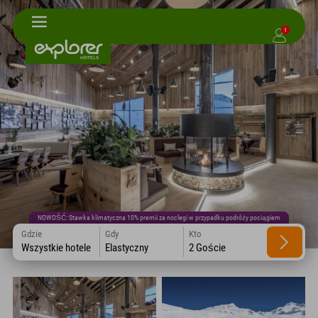
1
NOWOŚĆ: Stawka klimatyczna 10% premii za noclegi w przypadku podróży pociągiem
Gdzie
Gdy
Kto
Wszystkie hotele
Elastyczny
2 Goście