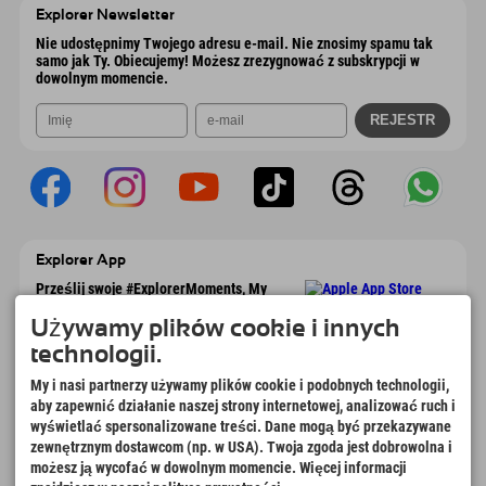
Austria
Książka
Explorer Newsletter
Wyślij e-mail
Nie udostępnimy Twojego adresu e-mail. Nie znosimy spamu tak
samo jak Ty. Obiecujemy! Możesz zrezygnować z subskrypcji w
dowolnym momencie.
Explorer App
Prześlij swoje #ExplorerMoments, My
Explorer To Go z przeglądem rezerwacji,
listą marzeń, przeglądem restauracji i
Używamy plików cookie i innych
wieloma innymi. Pobierz teraz!
technologii.
My i nasi partnerzy używamy plików cookie i podobnych technologii,
Czas na chwile odkrywcy
aby zapewnić działanie naszej strony internetowej, analizować ruch i
wyświetlać spersonalizowane treści. Dane mogą być przekazywane
166
4.634
km
zewnętrznym dostawcom (np. w USA). Twoja zgoda jest dobrowolna i
Jeziora górskie i baseny
Stoki do jazdy na nartach i
możesz ją wycofać w dowolnym momencie. Więcej informacji
rekreacyjne
snowboardzie