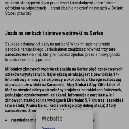
stokami oferującymi dużo przestrzeni i rustykalnymi schroniskami
górskimi na odpoczynek – brzmi idealnie na dzień na nartach w Dolinie
Stubai, prawda?
Jazda na sankach i zimowe wędrówki na Serles
Szukasz odmiany od jazdy na nartach? W takim razie na terenie
ośrodka narciarskiego Serlesbahnen znajdziesz również trzy
tore
saneczkowe
(2-6 km), którymi możesz zjechać przez zimowy górski
krajobraz do doliny poniżej.
Miłośnicy zimowych wędrówek znajdą na Serles pięć oznakowanych
szlaków turystycznych. Największą atrakcją jest z pewnością 14-
kilometrowy zimowy szlak pieszy wokół Jöchl, z którego roztaczają
się wspaniałe widoki na Karwendel, Alpy Stubai i Alpy Zillertalskie!
Można również odkrywać śnieżny krajobraz na rakietach śnieżnych,
podążając oznakowanymi szlakami. Informacje o narciarstwie i
zimowych atrakcjach na wyciągach Elferbahn: 5,7 km tras; szerokie i
łatwe stoki; Kraina Dzieci Króla Serliego przy dolnej stacji; 3 tory
saneczkowe. Zimowe szlaki turystyczne
Website
rustykalne miejsca na odpoczynek i poczęstunek