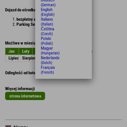
Deutsch
(German)
English
Dojazd do ośrodka narciarskiego Serlesbahnen
(English)
bezpłatny autobus dla narciarzy
Italiano
Parking Serlesbahnen
(Italian)
Čeština
(Czech)
Polski
Możliwe w miesiącach
(Polish)
Magyar
Jan
Luty
Zniszczyć
kwiecień
Móc
Czerwiec
(Hungarian)
Nederlands
Lipiec
Sierpień
Wrzesień
Październik
Listopad
Grudzień
(Dutch)
Français
(French)
Odległość od hotelu
Więcej informacji
strona internetowa