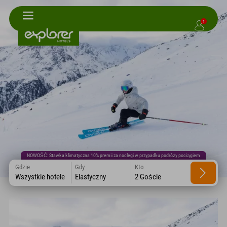
1
NOWOŚĆ: Stawka klimatyczna 10% premii za noclegi w przypadku podróży pociągiem
Gdzie
Gdy
Kto
Wszystkie hotele
Elastyczny
2 Goście