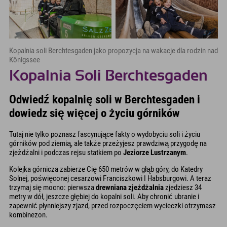
Kopalnia soli Berchtesgaden jako propozycja na wakacje dla rodzin nad
Königssee
Kopalnia Soli Berchtesgaden
Odwiedź kopalnię soli w Berchtesgaden i
dowiedz się więcej o życiu górników
Tutaj nie tylko poznasz fascynujące fakty o wydobyciu soli i życiu
górników pod ziemią, ale także przeżyjesz prawdziwą przygodę na
zjeżdżalni i podczas rejsu statkiem po
Jeziorze Lustrzanym
.
Kolejka górnicza zabierze Cię 650 metrów w głąb góry, do Katedry
Solnej, poświęconej cesarzowi Franciszkowi I Habsburgowi. A teraz
trzymaj się mocno: pierwsza
drewniana zjeżdżalnia
zjedziesz 34
metry w dół, jeszcze głębiej do kopalni soli. Aby chronić ubranie i
zapewnić płynniejszy zjazd, przed rozpoczęciem wycieczki otrzymasz
kombinezon.