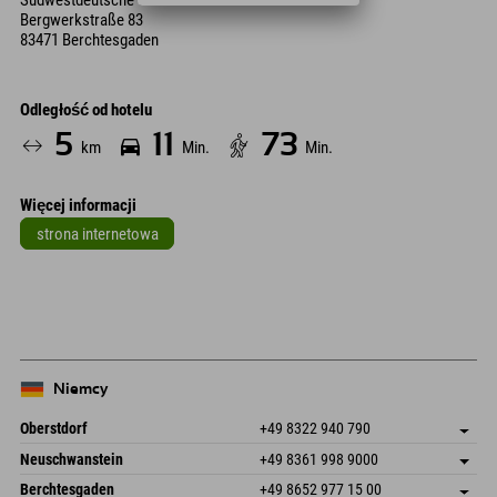
Südwestdeutsche Salzwerke AG
Bergwerkstraße 83
83471 Berchtesgaden
Odległość od hotelu
5
11
73
km
Min.
Min.
Więcej informacji
strona internetowa
Leaflet
| Map data © OpenStreetMap contributors
+
−
Niemcy
Oberstdorf
+49 8322 940 790
An der Breitach 3
Zapisz adres
Neuschwanstein
+49 8361 998 9000
87538 Fischen I. Allgäu
Informacje o przyjeździe
An der Riese 45
Zapisz adres
Niemcy
Książka
Berchtesgaden
+49 8652 977 15 00