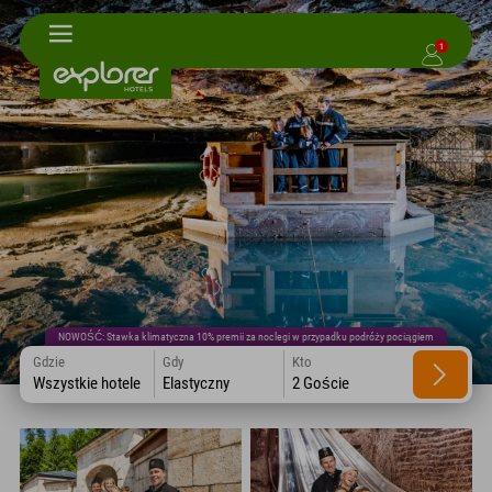
1
NOWOŚĆ: Stawka klimatyczna 10% premii za noclegi w przypadku podróży pociągiem
Gdzie
Gdy
Kto
Wszystkie hotele
Elastyczny
2 Goście