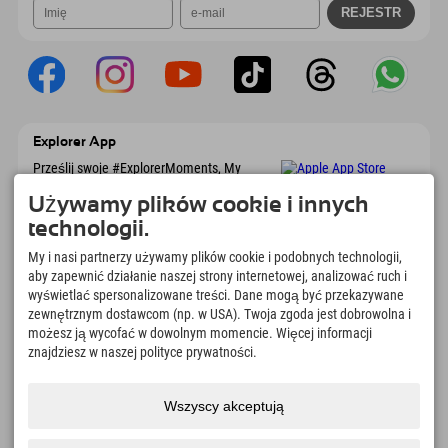
Explorer App
Prześlij swoje #ExplorerMoments, My
Explorer To Go z przeglądem rezerwacji, listą
marzeń, przeglądem restauracji i wieloma
Używamy plików cookie i innych
innymi. Pobierz teraz!
technologii.
My i nasi partnerzy używamy plików cookie i podobnych technologii,
Czas na chwile odkrywcy
aby zapewnić działanie naszej strony internetowej, analizować ruch i
wyświetlać spersonalizowane treści. Dane mogą być przekazywane
166
4.634
km
zewnętrznym dostawcom (np. w USA). Twoja zgoda jest dobrowolna i
Jeziora górskie i baseny
Stoki do jazdy na nartach i
możesz ją wycofać w dowolnym momencie. Więcej informacji
rekreacyjne
snowboardzie
znajdziesz w naszej polityce prywatności.
8.991
km
97
%
Szlaki do pieszych
Nasi goście nas polecają
wędrówek i wspinaczki
Wszyscy akceptują
górskiej