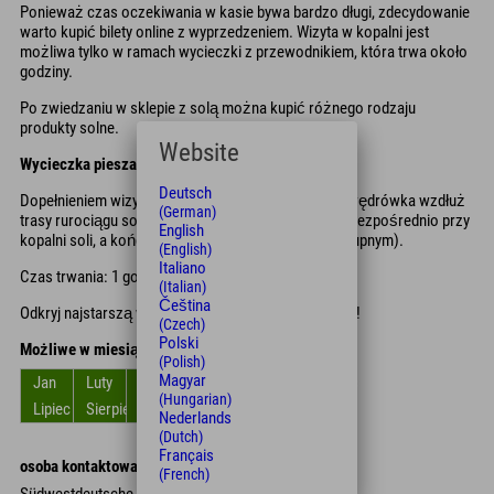
Ponieważ czas oczekiwania w kasie bywa bardzo długi, zdecydowanie
warto kupić bilety online z wyprzedzeniem. Wizyta w kopalni jest
możliwa tylko w ramach wycieczki z przewodnikiem, która trwa około
godziny.
Po zwiedzaniu w sklepie z solą można kupić różnego rodzaju
produkty solne.
Website
Wycieczka piesza jako dodatek:
Deutsch
Dopełnieniem wizyty w kopalni soli jest tematyczna wędrówka wzdłuż
(German)
trasy rurociągu solankowego. Rozpoczyna się ona bezpośrednio przy
English
kopalni soli, a kończy na placu Salinenplatz (Placu Żupnym).
(English)
Italiano
Czas trwania: 1 godzina
(Italian)
Čeština
Odkryj najstarszą w Niemczech czynną kopalnię soli!
(Czech)
Polski
Możliwe w miesiącach
(Polish)
Magyar
Jan
Luty
Zniszczyć
kwiecień
Móc
Czerwiec
(Hungarian)
Lipiec
Sierpień
Wrzesień
Październik
Listopad
Grudzień
Nederlands
(Dutch)
Français
osoba kontaktowa
(French)