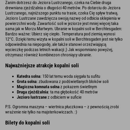
Zanim dotrzesz do Jeziora Lustrzanego, czeka na Ciebie druga
drewniana zjeżdżalnia o długości 40 metrów. Po dotarciu do Jeziora
Lustrzanego, najniższego punktu na trasie, czeka Cię spływ tratwą.
Jezioro Lustrzane zawdzięcza swoją nazwę od odbicia sklepienia w
powierzchni wody. Zawartość soli w jeziorze jest mniej więcej taka
sama jak w Morzu Martwym. Ubranie w kopalni soli w Berchtesgaden:
Bardzo ważne: Ubierz się ciepło. Temperatura pod ziemią wynosi
12°C. Dzięki temu wizyta w kopalni soli w Berchtesgaden jest nie tylko
odpowiednia na niepogodę, ale także stanowi orzeźwiającą
wycieczkę podczas letnich wakacji ;) Jak wspomniano powyżej,
otrzymasz również kombinezon chroniący ubranie.
Najważniejsze atrakcje kopalni soli
Katedra solna
: 150 lat temu woda sięgała tu sufitu
Grota solna
: zbudowana z podświetlanych bloków soli
Magiczna komnata solna
z pokazem świetlnym
Druga zjeżdżalnia
: ta ma głębokość 40 metrów
Jezioro lustrzane
z odbiciem w suficie
P.S. Ogromna maszyna – wiertnica płuczkowa – z pewnością zrobi
wrażenie nie tylko na majsterkowiczach. :)
Bilety do kopalni soli