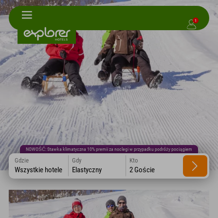
1
NOWOŚĆ: Stawka klimatyczna 10% premii za noclegi w przypadku podróży pociągiem
Gdzie
Gdy
Kto
Wszystkie hotele
Elastyczny
2 Goście