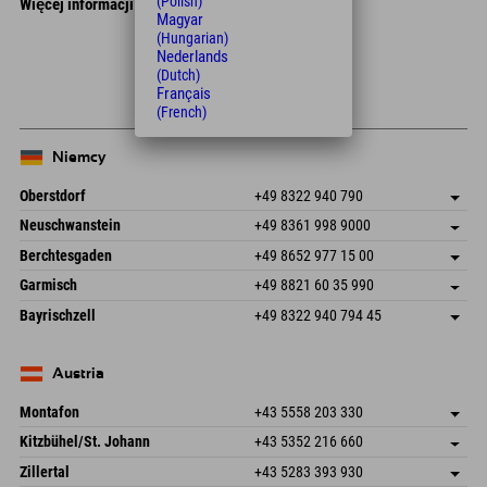
(Polish)
Więcej informacji
Magyar
(Hungarian)
Leaflet
| Map data © OpenStreetMap contributors
Nederlands
+
(Dutch)
Français
−
(French)
Niemcy
Oberstdorf
+49 8322 940 790
An der Breitach 3
Zapisz adres
Neuschwanstein
+49 8361 998 9000
87538 Fischen I. Allgäu
Informacje o przyjeździe
An der Riese 45
Zapisz adres
Niemcy
Książka
Berchtesgaden
+49 8652 977 15 00
87484 Nesselwang im Allgäu
Informacje o przyjeździe
Wyślij e-mail
Hofreitstr. 7
Zapisz adres
Niemcy
Książka
Garmisch
+49 8821 60 35 990
83471 Schönau am Königssee
Informacje o przyjeździe
Wyślij e-mail
Frickenstraße 22
Zapisz adres
Niemcy
Książka
Bayrischzell
+49 8322 940 794 45
82490 Farchant
Informacje o przyjeździe
Wyślij e-mail
Seebergstr. 17
Zapisz adres
Niemcy
Książka
83735 Bayrischzell
Informacje o przyjeździe
Wyślij e-mail
Niemcy
Książka
Austria
Wyślij e-mail
Montafon
+43 5558 203 330
Dorfstr. 127b
Zapisz adres
Kitzbühel/St. Johann
+43 5352 216 660
6793 Gaschurn/Montafon
Informacje o przyjeździe
Speckbacherstraße 87
Zapisz adres
Austria
Książka
Zillertal
+43 5283 393 930
6380 St. Johann in Tirol
Informacje o przyjeździe
Wyślij e-mail