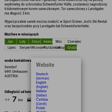
wędrówkę do schroniska Schweinfurter Hütte, zostaniesz nagrodzony
6-kilometrowym torem saneczkowym. Tor saneczkowy z Larstigalm
ma długość 3 km.
Wypożyczalnie sanek można znaleźć w Sport Grüner, Josl's Ski Rental
oraz bezpośrednio przy Larstigalm lub Schweinfurterhütte.
Możliwe w miesiącach
Jan
Luty
Zniszczyć
kwiecień
Móc
Czerwiec
Lipiec
Sierpień
Wrzesień
Październik
Listopad
Grudzień
osoba kontaktowa
Website
Sennhof
6441 Umhausen
Deutsch
AUSTRIA
(German)
English
(English)
Italiano
Odległość od hotelu
(Italian)
7
11
Čeština
km
Min.
(Czech)
Polski