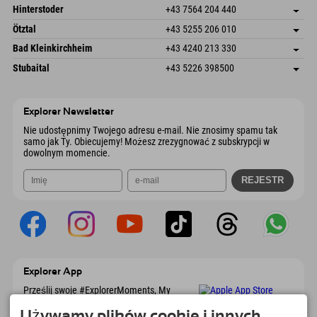
Schmiedau 2
Zapisz adres
Austria
Książka
Hinterstoder
+43 7564 204 440
6272 Kaltenbach im Zillertal
Informacje o przyjeździe
Wyślij e-mail
Freizeitpark 10
Zapisz adres
Austria
Książka
Ötztal
+43 5255 206 010
4573 Hinterstoder
Informacje o przyjeździe
Wyślij e-mail
Gscheat 14
Zapisz adres
Austria
Książka
Bad Kleinkirchheim
+43 4240 213 330
6441 Umhausen
Informacje o przyjeździe
Wyślij e-mail
Dorfstraße 24
Zapisz adres
Austria
Książka
Stubaital
+43 5226 398500
9546 Bad Kleinkirchheim
Informacje o przyjeździe
Wyślij e-mail
Wiesenweg 6
Zapisz adres
Austria
Książka
6167 Neustift im Stubaital
Informacje o przyjeździe
Wyślij e-mail
Austria
Książka
Explorer Newsletter
Wyślij e-mail
Nie udostępnimy Twojego adresu e-mail. Nie znosimy spamu tak
samo jak Ty. Obiecujemy! Możesz zrezygnować z subskrypcji w
dowolnym momencie.
Explorer App
Prześlij swoje #ExplorerMoments, My
Explorer To Go z przeglądem rezerwacji, listą
marzeń, przeglądem restauracji i wieloma
Używamy plików cookie i innych