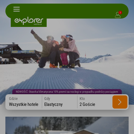
1
NOWOŚĆ: Stawka klimatyczna 10% premii za noclegi w przypadku podróży pociągiem
Gdzie
Gdy
Kto
Wszystkie hotele
Elastyczny
2 Goście