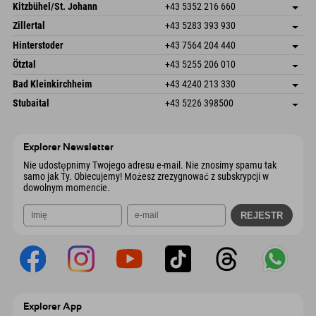
Dorfstr. 127b
Zapisz adres
Kitzbühel/St. Johann
+43 5352 216 660
6793 Gaschurn/Montafon
Informacje o przyjeździe
Speckbacherstraße 87
Zapisz adres
Austria
Książka
Zillertal
+43 5283 393 930
6380 St. Johann in Tirol
Informacje o przyjeździe
Wyślij e-mail
Schmiedau 2
Zapisz adres
Austria
Książka
Hinterstoder
+43 7564 204 440
6272 Kaltenbach im Zillertal
Informacje o przyjeździe
Wyślij e-mail
Freizeitpark 10
Zapisz adres
Austria
Książka
Ötztal
+43 5255 206 010
4573 Hinterstoder
Informacje o przyjeździe
Wyślij e-mail
Gscheat 14
Zapisz adres
Austria
Książka
Bad Kleinkirchheim
+43 4240 213 330
6441 Umhausen
Informacje o przyjeździe
Wyślij e-mail
Dorfstraße 24
Zapisz adres
Austria
Książka
Stubaital
+43 5226 398500
9546 Bad Kleinkirchheim
Informacje o przyjeździe
Wyślij e-mail
Wiesenweg 6
Zapisz adres
Austria
Książka
6167 Neustift im Stubaital
Informacje o przyjeździe
Wyślij e-mail
Austria
Książka
Explorer Newsletter
Wyślij e-mail
Nie udostępnimy Twojego adresu e-mail. Nie znosimy spamu tak
samo jak Ty. Obiecujemy! Możesz zrezygnować z subskrypcji w
dowolnym momencie.
Explorer App