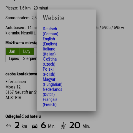
Pieszo: 1,6 km | 20 minut
Website
Samochodem: 2,8 km | 6 minut
Autobusem: 14 minut z przystanku Außerrain linii 590a / 590b / 595 w
Deutsch
kierunku Neustift.
(German)
English
Możliwe w miesiącach
(English)
Italiano
Jan
Luty
Zniszczyć
kwiecień
Móc
Czerwiec
(Italian)
Lipiec
Sierpień
Wrzesień
Październik
Listopad
Grudzień
Čeština
(Czech)
Polski
osoba kontaktowa
(Polish)
Magyar
Elferbahnen
(Hungarian)
Moos 12
Nederlands
6167 Neustift im Stubaital
(Dutch)
AUSTRIA
Français
(French)
Odległość od hotelu
2
6
20
km
Min.
Min.