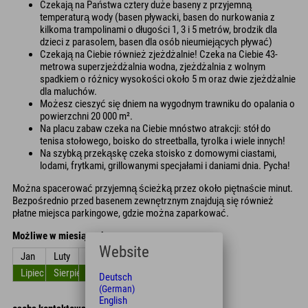
Czekają na Państwa cztery duże baseny z przyjemną
temperaturą wody (basen pływacki, basen do nurkowania z
kilkoma trampolinami o długości 1, 3 i 5 metrów, brodzik dla
dzieci z parasolem, basen dla osób nieumiejących pływać)
Czekają na Ciebie również zjeżdżalnie! Czeka na Ciebie 43-
metrowa superzjeżdżalnia wodna, zjeżdżalnia z wolnym
spadkiem o różnicy wysokości około 5 m oraz dwie zjeżdżalnie
dla maluchów.
Możesz cieszyć się dniem na wygodnym trawniku do opalania o
powierzchni 20 000 m².
Na placu zabaw czeka na Ciebie mnóstwo atrakcji: stół do
tenisa stołowego, boisko do streetballa, tyrolka i wiele innych!
Na szybką przekąskę czeka stoisko z domowymi ciastami,
lodami, frytkami, grillowanymi specjałami i daniami dnia. Pycha!
Można spacerować przyjemną ścieżką przez około piętnaście minut.
Bezpośrednio przed basenem zewnętrznym znajdują się również
płatne miejsca parkingowe, gdzie można zaparkować.
Możliwe w miesiącach
Website
Jan
Luty
Zniszczyć
kwiecień
Móc
Czerwiec
Lipiec
Sierpień
Wrzesień
Październik
Listopad
Grudzień
Deutsch
(German)
English