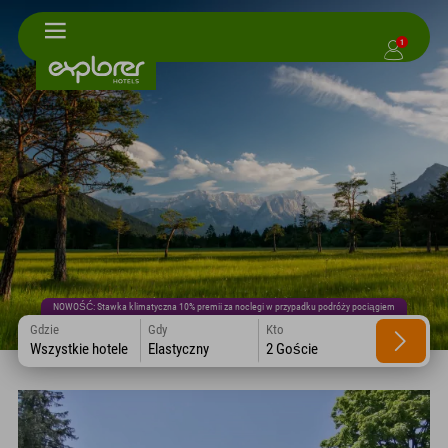
1
NOWOŚĆ: Stawka klimatyczna 10% premii za noclegi w przypadku podróży pociągiem
Gdzie
Gdy
Kto
Wszystkie hotele
Elastyczny
2 Goście