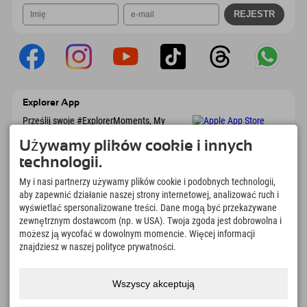
Explorer App
Prześlij swoje #ExplorerMoments, My
Explorer To Go z przeglądem rezerwacji, listą
marzeń, przeglądem restauracji i wieloma
Używamy plików cookie i innych
innymi. Pobierz teraz!
technologii.
My i nasi partnerzy używamy plików cookie i podobnych technologii,
Czas na chwile odkrywcy
aby zapewnić działanie naszej strony internetowej, analizować ruch i
wyświetlać spersonalizowane treści. Dane mogą być przekazywane
166
4.634
km
zewnętrznym dostawcom (np. w USA). Twoja zgoda jest dobrowolna i
Jeziora górskie i baseny
Stoki do jazdy na nartach i
możesz ją wycofać w dowolnym momencie. Więcej informacji
rekreacyjne
snowboardzie
znajdziesz w naszej polityce prywatności.
8.991
km
97
%
Szlaki do pieszych
Nasi goście nas polecają
wędrówek i wspinaczki
Wszyscy akceptują
górskiej