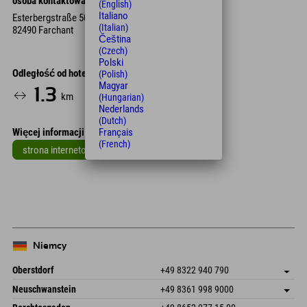
osoba kontaktowa
(English)
Italiano
Esterbergstraße 50
(Italian)
82490 Farchant
Čeština
(Czech)
Polski
Odległość od hotelu
(Polish)
Magyar
1.3
3
16
km
Min.
Min.
(Hungarian)
Nederlands
(Dutch)
Więcej informacji
Français
(French)
strona internetowa
Leaflet
| Map data © OpenStreetMap contributors
+
−
Niemcy
Oberstdorf
+49 8322 940 790
An der Breitach 3
Zapisz adres
Neuschwanstein
+49 8361 998 9000
87538 Fischen I. Allgäu
Informacje o przyjeździe
An der Riese 45
Zapisz adres
Niemcy
Książka