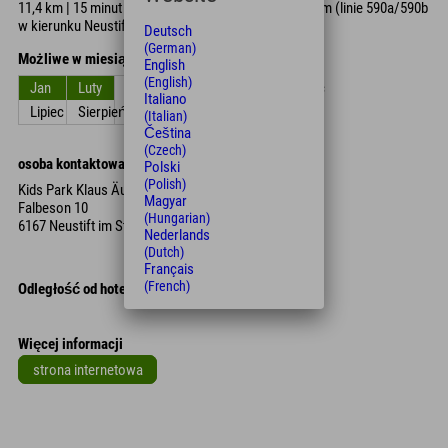
11,4 km | 15 minut samochodem | 30 minut autobusem (linie 590a/590b
w kierunku Neustift/Stubaier Gletscher)
Deutsch
(German)
Możliwe w miesiącach
English
(English)
Jan
Luty
Zniszczyć
kwiecień
Móc
Czerwiec
Italiano
Lipiec
Sierpień
Wrzesień
Październik
Listopad
Grudzień
(Italian)
Čeština
(Czech)
osoba kontaktowa
Polski
(Polish)
Kids Park Klaus Äuele
Magyar
Falbeson 10
(Hungarian)
6167 Neustift im Stubaital
Nederlands
(Dutch)
Français
(French)
Odległość od hotelu
Więcej informacji
strona internetowa
Leaflet
| Map data © OpenStreetMap contributors
+