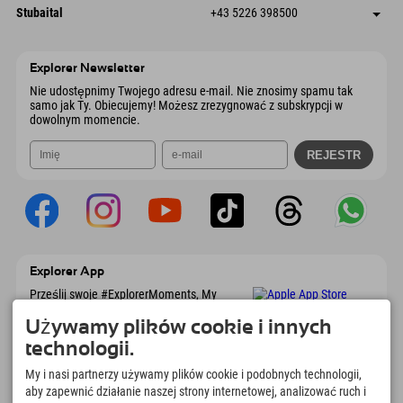
Dorfstraße 24
Zapisz adres
Austria
Książka
Stubaital
+43 5226 398500
9546 Bad Kleinkirchheim
Informacje o przyjeździe
Wyślij e-mail
Wiesenweg 6
Zapisz adres
Austria
Książka
6167 Neustift im Stubaital
Informacje o przyjeździe
Wyślij e-mail
Austria
Książka
Explorer Newsletter
Wyślij e-mail
Nie udostępnimy Twojego adresu e-mail. Nie znosimy spamu tak
samo jak Ty. Obiecujemy! Możesz zrezygnować z subskrypcji w
dowolnym momencie.
Explorer App
Prześlij swoje #ExplorerMoments, My
Explorer To Go z przeglądem rezerwacji, listą
marzeń, przeglądem restauracji i wieloma
Używamy plików cookie i innych
innymi. Pobierz teraz!
technologii.
My i nasi partnerzy używamy plików cookie i podobnych technologii,
Czas na chwile odkrywcy
aby zapewnić działanie naszej strony internetowej, analizować ruch i