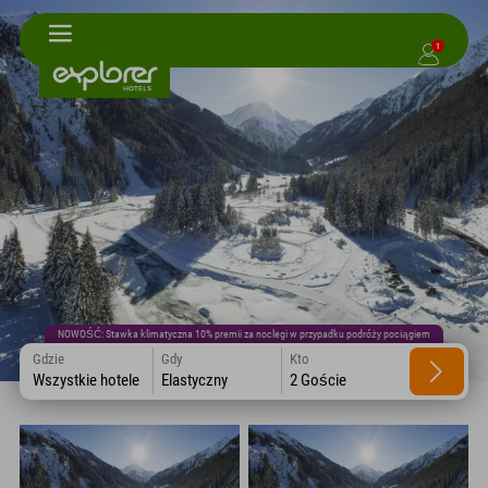
1
NOWOŚĆ: Stawka klimatyczna 10% premii za noclegi w przypadku podróży pociągiem
Gdzie
Gdy
Kto
Wszystkie hotele
Elastyczny
2 Goście