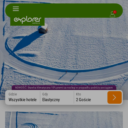
1
NOWOŚĆ: Stawka klimatyczna 10% premii za noclegi w przypadku podróży pociągiem
Gdzie
Gdy
Kto
Wszystkie hotele
Elastyczny
2 Goście