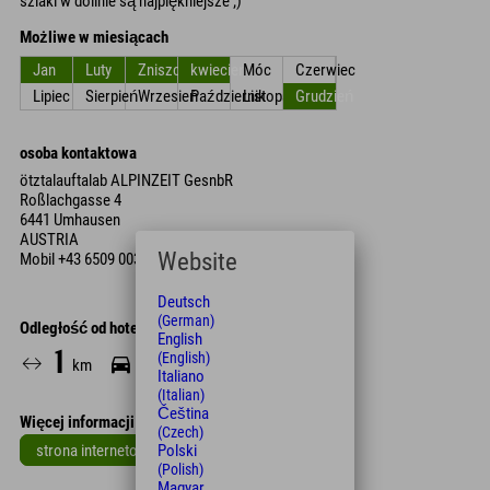
szlaki w dolinie są najpiękniejsze ;)
Możliwe w miesiącach
Jan
Luty
Zniszczyć
kwiecień
Móc
Czerwiec
Lipiec
Sierpień
Wrzesień
Październik
Listopad
Grudzień
osoba kontaktowa
ötztalauftalab ALPINZEIT GesnbR
Roßlachgasse 4
6441 Umhausen
AUSTRIA
Website
Mobil
+43 6509 003 038
Deutsch
(German)
Odległość od hotelu
English
1
2
(English)
km
Min.
Italiano
(Italian)
Čeština
Więcej informacji
(Czech)
strona internetowa
Polski
(Polish)
Leaflet
| Map data © OpenStreetMap contributors
Magyar