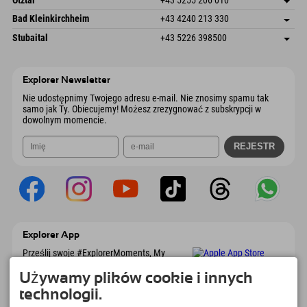
4573 Hinterstoder
Informacje o przyjeździe
Wyślij e-mail
Gscheat 14
Zapisz adres
Austria
Książka
Bad Kleinkirchheim
+43 4240 213 330
6441 Umhausen
Informacje o przyjeździe
Wyślij e-mail
Dorfstraße 24
Zapisz adres
Austria
Książka
Stubaital
+43 5226 398500
9546 Bad Kleinkirchheim
Informacje o przyjeździe
Wyślij e-mail
Wiesenweg 6
Zapisz adres
Austria
Książka
6167 Neustift im Stubaital
Informacje o przyjeździe
Wyślij e-mail
Austria
Książka
Explorer Newsletter
Wyślij e-mail
Nie udostępnimy Twojego adresu e-mail. Nie znosimy spamu tak
samo jak Ty. Obiecujemy! Możesz zrezygnować z subskrypcji w
dowolnym momencie.
Explorer App
Prześlij swoje #ExplorerMoments, My
Explorer To Go z przeglądem rezerwacji, listą
marzeń, przeglądem restauracji i wieloma
Używamy plików cookie i innych
innymi. Pobierz teraz!
technologii.