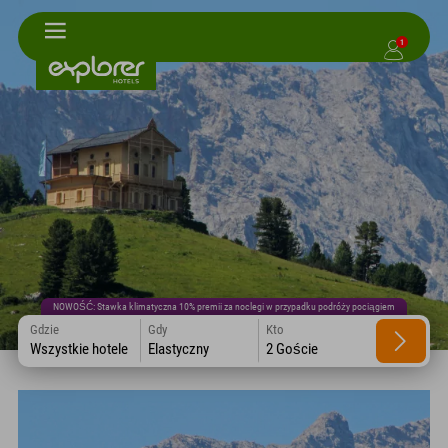
1
NOWOŚĆ: Stawka klimatyczna 10% premii za noclegi w przypadku podróży pociągiem
Gdzie
Gdy
Kto
Wszystkie hotele
Elastyczny
2 Goście