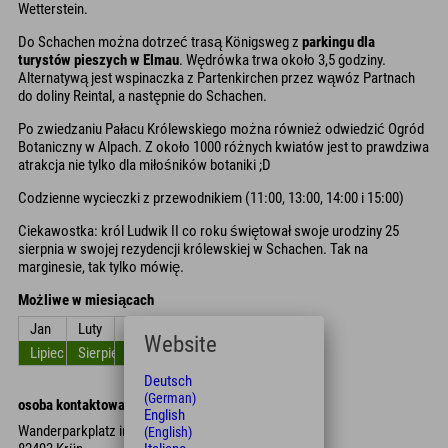
Wetterstein.
Do Schachen można dotrzeć trasą Königsweg z
parkingu dla
turystów pieszych w Elmau
. Wędrówka trwa około 3,5 godziny.
Alternatywą jest wspinaczka z Partenkirchen przez wąwóz Partnach
do doliny Reintal, a następnie do Schachen.
Po zwiedzaniu Pałacu Królewskiego można również odwiedzić Ogród
Botaniczny w Alpach. Z około 1000 różnych kwiatów jest to prawdziwa
atrakcja nie tylko dla miłośników botaniki ;D
Codzienne wycieczki z przewodnikiem (11:00, 13:00, 14:00 i 15:00)
Ciekawostka: król Ludwik II co roku świętował swoje urodziny 25
sierpnia w swojej rezydencji królewskiej w Schachen. Tak na
marginesie, tak tylko mówię.
Możliwe w miesiącach
Jan
Luty
Zniszczyć
kwiecień
Móc
Czerwiec
Website
Lipiec
Sierpień
Wrzesień
Październik
Listopad
Grudzień
Deutsch
(German)
osoba kontaktowa
English
Wanderparkplatz in Elmau
(English)