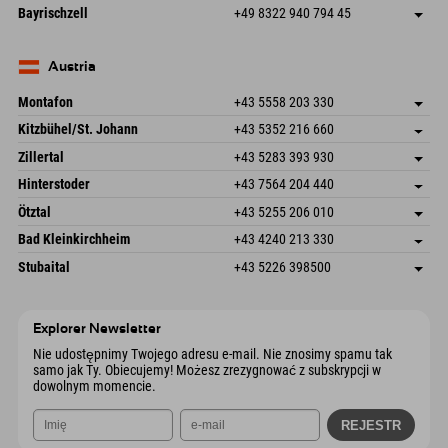
Frickenstraße 22
Zapisz adres
Niemcy
Książka
Bayrischzell
+49 8322 940 794 45
82490 Farchant
Informacje o przyjeździe
Wyślij e-mail
Seebergstr. 17
Zapisz adres
Niemcy
Książka
83735 Bayrischzell
Informacje o przyjeździe
Wyślij e-mail
Niemcy
Książka
Austria
Wyślij e-mail
Montafon
+43 5558 203 330
Dorfstr. 127b
Zapisz adres
Kitzbühel/St. Johann
+43 5352 216 660
6793 Gaschurn/Montafon
Informacje o przyjeździe
Speckbacherstraße 87
Zapisz adres
Austria
Książka
Zillertal
+43 5283 393 930
6380 St. Johann in Tirol
Informacje o przyjeździe
Wyślij e-mail
Schmiedau 2
Zapisz adres
Austria
Książka
Hinterstoder
+43 7564 204 440
6272 Kaltenbach im Zillertal
Informacje o przyjeździe
Wyślij e-mail
Freizeitpark 10
Zapisz adres
Austria
Książka
Ötztal
+43 5255 206 010
4573 Hinterstoder
Informacje o przyjeździe
Wyślij e-mail
Gscheat 14
Zapisz adres
Austria
Książka
Bad Kleinkirchheim
+43 4240 213 330
6441 Umhausen
Informacje o przyjeździe
Wyślij e-mail
Dorfstraße 24
Zapisz adres
Austria
Książka
Stubaital
+43 5226 398500
9546 Bad Kleinkirchheim
Informacje o przyjeździe
Wyślij e-mail
Wiesenweg 6
Zapisz adres
Austria
Książka
6167 Neustift im Stubaital
Informacje o przyjeździe
Wyślij e-mail
Austria
Książka
Explorer Newsletter
Wyślij e-mail
Nie udostępnimy Twojego adresu e-mail. Nie znosimy spamu tak
samo jak Ty. Obiecujemy! Możesz zrezygnować z subskrypcji w
dowolnym momencie.