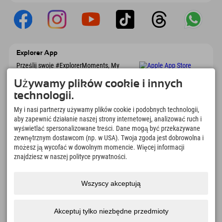
Explorer App
Prześlij swoje #ExplorerMoments, My
Explorer To Go z przeglądem rezerwacji, listą
marzeń, przeglądem restauracji i wieloma
Używamy plików cookie i innych
innymi. Pobierz teraz!
technologii.
My i nasi partnerzy używamy plików cookie i podobnych technologii,
Czas na chwile odkrywcy
aby zapewnić działanie naszej strony internetowej, analizować ruch i
wyświetlać spersonalizowane treści. Dane mogą być przekazywane
166
4.634
km
zewnętrznym dostawcom (np. w USA). Twoja zgoda jest dobrowolna i
Jeziora górskie i baseny
Stoki do jazdy na nartach i
możesz ją wycofać w dowolnym momencie. Więcej informacji
rekreacyjne
snowboardzie
znajdziesz w naszej polityce prywatności.
8.991
km
97
%
Szlaki do pieszych
Nasi goście nas polecają
wędrówek i wspinaczki
Wszyscy akceptują
górskiej
Akceptuj tylko niezbędne przedmioty