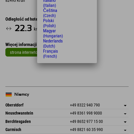
82493 Krün
Italiano
(Italian)
Čeština
(Czech)
Odległość od hotelu
Polski
(Polish)
22.3
31
km
Min.
Magyar
(Hungarian)
Nederlands
Więcej informacji
(Dutch)
Français
strona internetowa
(French)
Leaflet
| Map data © OpenStreetMap contributors
+
−
Niemcy
Oberstdorf
+49 8322 940 790
An der Breitach 3
Zapisz adres
Neuschwanstein
+49 8361 998 9000
87538 Fischen I. Allgäu
Informacje o przyjeździe
An der Riese 45
Zapisz adres
Niemcy
Książka
Berchtesgaden
+49 8652 977 15 00
87484 Nesselwang im Allgäu
Informacje o przyjeździe
Wyślij e-mail
Hofreitstr. 7
Zapisz adres
Niemcy
Książka
Garmisch
+49 8821 60 35 990
83471 Schönau am Königssee
Informacje o przyjeździe
Wyślij e-mail