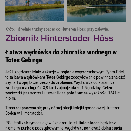
Krótki i średnio trudny spacer do Hutteren Höss przy zalewie.
Zbiornik Hinterstoder-Höss
Łatwa wędrówka do zbiornika wodnego w
Totes Gebirge
Jeśli spędzasz letnie wakacje w regionie wypoczynkowym Pyhrn-Priel,
to ta łatwa
wędrówka w Totes Gebirge
zdecydowanie powinna znaleźć
się na Twojej liście rzeczy do zrobienia. Wędrówka do zbiornika
wodnego ma długość 3,8 km i zajmuje około 1,5 godziny. Celem
wycieczki jest szczyt Hutterer Höss położony na wysokości 1841 m
n.p.m.
Trasa rozpoczyna się przy górnej stacji kolejki gondolowej Hutterer
Böden w Hinterstoder.
P.S. Jeśli zatrzymasz się w Explorer Hotel Hinterstoder, będziesz
niemal w punkcie początkowym tej wędrówki, ponieważ dolna stacja