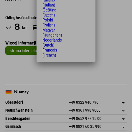
Italiano
(Italian)
Čeština
(Czech)
Odległość od hotelu
Polski
8
5
(Polish)
km
Min.
Magyar
(Hungarian)
Nederlands
Więcej informacji
(Dutch)
Français
strona internetowa
(French)
Leaflet
| Map data © OpenStreetMap contributors
+
−
Niemcy
Oberstdorf
+49 8322 940 790
An der Breitach 3
Zapisz adres
Neuschwanstein
+49 8361 998 9000
87538 Fischen I. Allgäu
Informacje o przyjeździe
An der Riese 45
Zapisz adres
Niemcy
Książka
Berchtesgaden
+49 8652 977 15 00
87484 Nesselwang im Allgäu
Informacje o przyjeździe
Wyślij e-mail
Hofreitstr. 7
Zapisz adres
Niemcy
Książka
Garmisch
+49 8821 60 35 990
83471 Schönau am Königssee
Informacje o przyjeździe
Wyślij e-mail