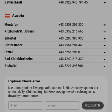
Frickenstraße 22
Zapisz adres
Niemcy
Książka
Bayrischzell
+49 8322 940 794 45
82490 Farchant
Informacje o przyjeździe
Wyślij e-mail
Seebergstr. 17
Zapisz adres
Niemcy
Książka
83735 Bayrischzell
Informacje o przyjeździe
Wyślij e-mail
Niemcy
Książka
Austria
Wyślij e-mail
Montafon
+43 5558 203 330
Dorfstr. 127b
Zapisz adres
Kitzbühel/St. Johann
+43 5352 216 660
6793 Gaschurn/Montafon
Informacje o przyjeździe
Speckbacherstraße 87
Zapisz adres
Austria
Książka
Zillertal
+43 5283 393 930
6380 St. Johann in Tirol
Informacje o przyjeździe
Wyślij e-mail
Schmiedau 2
Zapisz adres
Austria
Książka
Hinterstoder
+43 7564 204 440
6272 Kaltenbach im Zillertal
Informacje o przyjeździe
Wyślij e-mail
Freizeitpark 10
Zapisz adres
Austria
Książka
Ötztal
+43 5255 206 010
4573 Hinterstoder
Informacje o przyjeździe
Wyślij e-mail
Gscheat 14
Zapisz adres
Austria
Książka
Bad Kleinkirchheim
+43 4240 213 330
6441 Umhausen
Informacje o przyjeździe
Wyślij e-mail
Dorfstraße 24
Zapisz adres
Austria
Książka
Stubaital
+43 5226 398500
9546 Bad Kleinkirchheim
Informacje o przyjeździe
Wyślij e-mail
Wiesenweg 6
Zapisz adres
Austria
Książka
6167 Neustift im Stubaital
Informacje o przyjeździe
Wyślij e-mail
Austria
Książka
Explorer Newsletter
Wyślij e-mail
Nie udostępnimy Twojego adresu e-mail. Nie znosimy spamu tak
samo jak Ty. Obiecujemy! Możesz zrezygnować z subskrypcji w
dowolnym momencie.