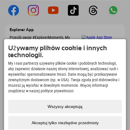
Explorer App
Prześlij swoje #ExplorerMoments, My
Explorer To Go z przeglądem rezerwacji, listą
marzeń, przeglądem restauracji i wieloma
Używamy plików cookie i innych
innymi. Pobierz teraz!
technologii.
My i nasi partnerzy używamy plików cookie i podobnych technologii,
Czas na chwile odkrywcy
aby zapewnić działanie naszej strony internetowej, analizować ruch i
wyświetlać spersonalizowane treści. Dane mogą być przekazywane
166
4.634
km
zewnętrznym dostawcom (np. w USA). Twoja zgoda jest dobrowolna i
Jeziora górskie i baseny
Stoki do jazdy na nartach i
możesz ją wycofać w dowolnym momencie. Więcej informacji
rekreacyjne
snowboardzie
znajdziesz w naszej polityce prywatności.
8.991
km
97
%
Szlaki do pieszych
Nasi goście nas polecają
wędrówek i wspinaczki
Wszyscy akceptują
górskiej
Akceptuj tylko niezbędne przedmioty