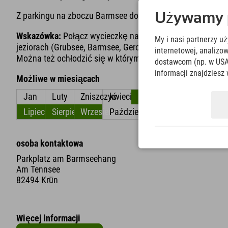
Z parkingu na zboczu Barmsee do Grubsee można dotrzeć w
Używamy pl
Wskazówka:
Połącz wycieczkę nad jezioro z pieszą wędró
My i nasi partnerzy u
jeziorach (Grubsee, Barmsee, Geroldsee), a następnie będ
internetowej, analiz
Można też ochłodzić się w którymś z trzech jezior.
dostawcom (np. w USA
informacji znajdziesz 
Możliwe w miesiącach
Jan
Luty
Zniszczyć
kwiecień
Móc
Czerwiec
Lipiec
Sierpień
Wrzesień
Październik
Listopad
Grudzień
osoba kontaktowa
Parkplatz am Barmseehang
Am Tennsee
82494 Krün
Więcej informacji