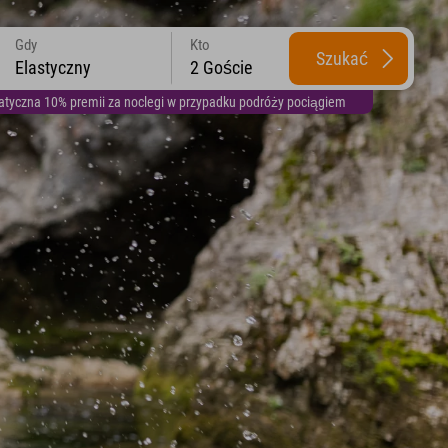
Gdy
Kto
Szukać
Elastyczny
2 Goście
yczna 10% premii za noclegi w przypadku podróży pociągiem