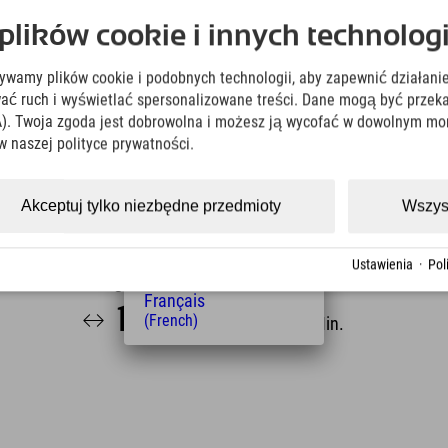
Deutsch
 mniej niż 10 minut ;)
ików cookie i innych technologi
(German)
English
wką. Najpierw odbędzie się wycieczka po trzech
żywamy plików cookie i podobnych technologii, aby zapewnić działanie
(English)
ziesz mógł cieszyć się idealnym ochłodzeniem.
Italiano
ować ruch i wyświetlać spersonalizowane treści. Dane mogą być prz
(Italian)
). Twoja zgoda jest dobrowolna i możesz ją wycofać w dowolnym mo
Čeština
w naszej polityce prywatności.
(Czech)
Polski
(Polish)
Akceptuj tylko niezbędne przedmioty
Wszys
Magyar
(Hungarian)
Nederlands
Ustawienia
·
Pol
(Dutch)
Odległość od hotelu
Français
17.3
23
(French)
km
Min.