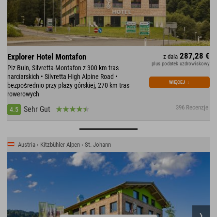
287,28 €
Explorer Hotel Montafon
z dala
plus podatek uzdrowiskowy
Piz Buin, Silvretta-Montafon z 300 km tras
narciarskich • Silvretta High Alpine Road •
WIĘCEJ
↓
bezpośrednio przy plaży górskiej, 270 km tras
rowerowych
396 Recenzje
Sehr Gut
4.5
Austria › Kitzbühler Alpen › St. Johann