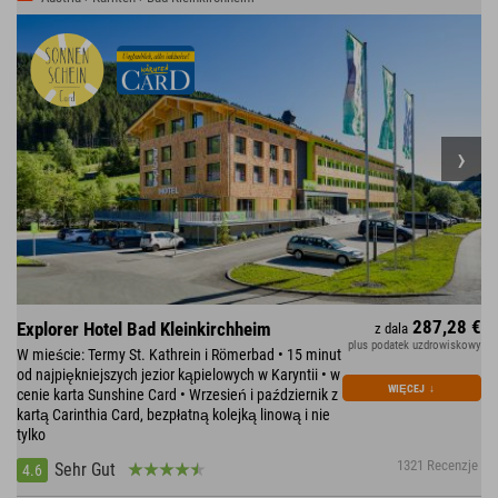
287,28 €
Explorer Hotel Bad Kleinkirchheim
z dala
plus podatek uzdrowiskowy
W mieście: Termy St. Kathrein i Römerbad • 15 minut
od najpiękniejszych jezior kąpielowych w Karyntii • w
WIĘCEJ
↓
cenie karta Sunshine Card • Wrzesień i październik z
kartą Carinthia Card, bezpłatną kolejką linową i nie
tylko
1321 Recenzje
Sehr Gut
4.6