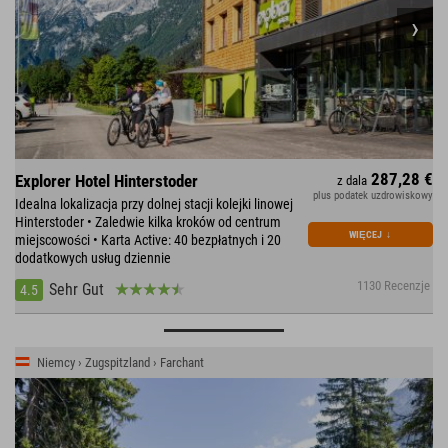
287,28 €
Explorer Hotel Hinterstoder
z dala
plus podatek uzdrowiskowy
Idealna lokalizacja przy dolnej stacji kolejki linowej
Hinterstoder • Zaledwie kilka kroków od centrum
WIĘCEJ
↓
miejscowości • Karta Active: 40 bezpłatnych i 20
dodatkowych usług dziennie
1130 Recenzje
Sehr Gut
4.5
Niemcy › Zugspitzland › Farchant