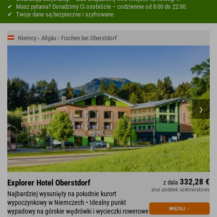
Masz pytania? Doradzimy Ci osobiście – codziennie od 8:00 do 22:00.
Twoje dane są bezpieczne i szyfrowane.
Niemcy › Allgäu › Fischen bei Oberstdorf
332,28 €
Explorer Hotel Oberstdorf
z dala
plus podatek uzdrowiskowy
Najbardziej wysunięty na południe kurort
wypoczynkowy w Niemczech • Idealny punkt
WIĘCEJ
↓
wypadowy na górskie wędrówki i wycieczki rowerowe