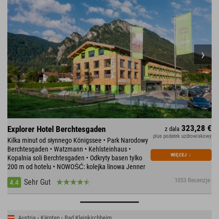
323,28 €
Explorer Hotel Berchtesgaden
z dala
plus podatek uzdrowiskowy
Kilka minut od słynnego Königssee • Park Narodowy
Berchtesgaden • Watzmann • Kehlsteinhaus •
WIĘCEJ
↓
Kopalnia soli Berchtesgaden • Odkryty basen tylko
200 m od hotelu • NOWOŚĆ: kolejka linowa Jenner
1053 Recenzje
Sehr Gut
4.4
Austria › Kärnten › Bad Kleinkirchheim