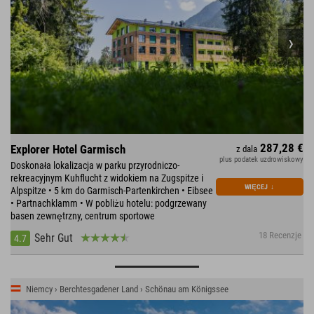
287,28 €
Explorer Hotel Garmisch
z dala
plus podatek uzdrowiskowy
Doskonała lokalizacja w parku przyrodniczo-
rekreacyjnym Kuhflucht z widokiem na Zugspitze i
WIĘCEJ
↓
Alpspitze • 5 km do Garmisch-Partenkirchen • Eibsee
• Partnachklamm • W pobliżu hotelu: podgrzewany
basen zewnętrzny, centrum sportowe
18 Recenzje
Sehr Gut
4.7
Niemcy › Berchtesgadener Land › Schönau am Königssee