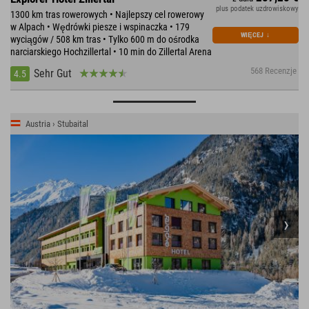
plus podatek uzdrowiskowy
1300 km tras rowerowych • Najlepszy cel rowerowy
w Alpach • Wędrówki piesze i wspinaczka • 179
WIĘCEJ
↓
wyciągów / 508 km tras • Tylko 600 m do ośrodka
narciarskiego Hochzillertal • 10 min do Zillertal Arena
568 Recenzje
Sehr Gut
4.5
Austria › Stubaital