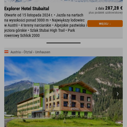
287,28 €
Explorer Hotel Stubaital
z dala
plus podatek uzdrowiskowy
Otwarte od 15 listopada 2024 r. • Jazda na nartach
na wysokości ponad 3000 m • Największy lodowiec
WIĘCEJ
↓
w Austrii • 4 tereny narciarskie • Alpejskie pastwiska i
jeziora górskie • Szlak Stubai High Trail • Park
rowerowy Schlick 2000
Austria › Ötztal › Umhausen