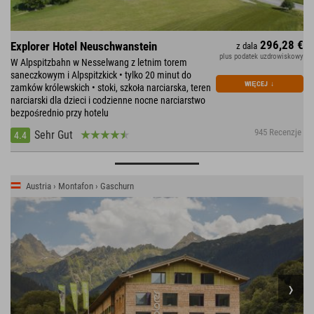
296,28 €
Explorer Hotel Neuschwanstein
z dala
plus podatek uzdrowiskowy
W Alpspitzbahn w Nesselwang z letnim torem
saneczkowym i Alpspitzkick • tylko 20 minut do
WIĘCEJ
↓
zamków królewskich • stoki, szkoła narciarska, teren
narciarski dla dzieci i codzienne nocne narciarstwo
bezpośrednio przy hotelu
945 Recenzje
Sehr Gut
4.4
Austria › Montafon › Gaschurn