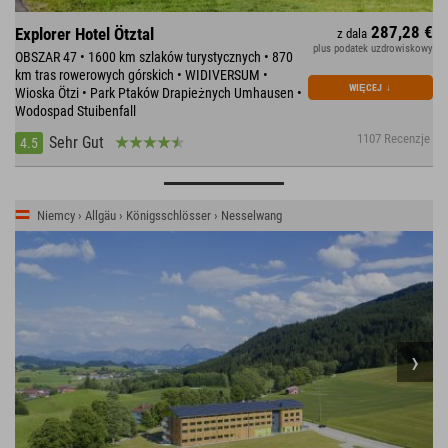
287,28 €
Explorer Hotel Ötztal
z dala
plus podatek uzdrowiskowy
OBSZAR 47 • 1600 km szlaków turystycznych • 870
km tras rowerowych górskich • WIDIVERSUM •
WIĘCEJ
↓
Wioska Ötzi • Park Ptaków Drapieżnych Umhausen •
Wodospad Stuibenfall
1107 Recenzje
Sehr Gut
4.5
Niemcy › Allgäu › Königsschlösser › Nesselwang