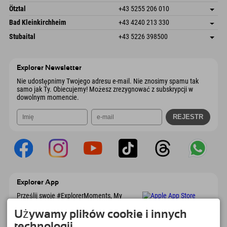
Wyślij e-mail
Freizeitpark 10
Zapisz adres
Austria
Książka
Ötztal
+43 5255 206 010
4573 Hinterstoder
Informacje o przyjeździe
Wyślij e-mail
Gscheat 14
Zapisz adres
Austria
Książka
Bad Kleinkirchheim
+43 4240 213 330
6441 Umhausen
Informacje o przyjeździe
Wyślij e-mail
Dorfstraße 24
Zapisz adres
Austria
Książka
Stubaital
+43 5226 398500
9546 Bad Kleinkirchheim
Informacje o przyjeździe
Wyślij e-mail
Wiesenweg 6
Zapisz adres
Austria
Książka
6167 Neustift im Stubaital
Informacje o przyjeździe
Wyślij e-mail
Austria
Książka
Explorer Newsletter
Wyślij e-mail
Nie udostępnimy Twojego adresu e-mail. Nie znosimy spamu tak
samo jak Ty. Obiecujemy! Możesz zrezygnować z subskrypcji w
dowolnym momencie.
Explorer App
Prześlij swoje #ExplorerMoments, My
Explorer To Go z przeglądem rezerwacji, listą
marzeń, przeglądem restauracji i wieloma
Używamy plików cookie i innych
innymi. Pobierz teraz!
technologii.