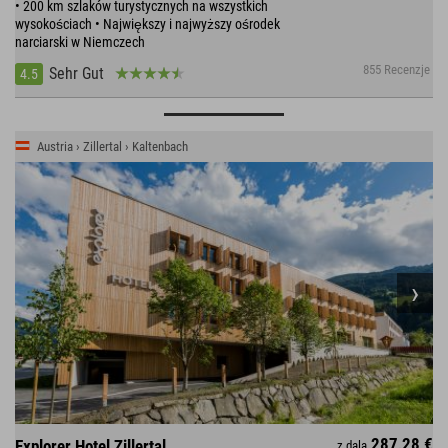
• 200 km szlaków turystycznych na wszystkich
wysokościach • Największy i najwyższy ośrodek
narciarski w Niemczech
855 Recenzje
Sehr Gut
4.5
Austria › Zillertal › Kaltenbach
287,28 €
Explorer Hotel Zillertal
z dala