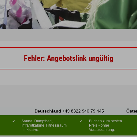
Fehler: Angebotslink ungültig
Deutschland
+49 8322 940 79 445
Öste
✔
Sauna, Dampfbad,
✔
Buchen zum besten
Infrarotkabine, Fitnessraum
Preis - ohne
- inklusive.
Vorauszahlung.