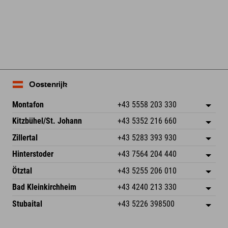
Oostenrijk
Montafon
+43 5558 203 330
Dorfstr. 127b
Adres opslaan
Kitzbühel/St. Johann
+43 5352 216 660
6793 Gaschurn/Montafon
Aankomstinformatie
Speckbacherstraße 87
Adres opslaan
Oostenrijk
Booking
Zillertal
+43 5283 393 930
6380 St. Johann in Tirol
Aankomstinformatie
E-mail verzenden
Schmiedau 2
Adres opslaan
Oostenrijk
Booking
Hinterstoder
+43 7564 204 440
6272 Kaltenbach im Zillertal
Aankomstinformatie
E-mail verzenden
Freizeitpark 10
Adres opslaan
Oostenrijk
Booking
Ötztal
+43 5255 206 010
4573 Hinterstoder
Aankomstinformatie
E-mail verzenden
Gscheat 14
Adres opslaan
Oostenrijk
Booking
Bad Kleinkirchheim
+43 4240 213 330
6441 Umhausen
Aankomstinformatie
E-mail verzenden
Dorfstraße 24
Adres opslaan
Oostenrijk
Booking
Stubaital
+43 5226 398500
9546 Bad Kleinkirchheim
Aankomstinformatie
E-mail verzenden
Wiesenweg 6
Adres opslaan
Oostenrijk
Booking
6167 Neustift im Stubaital
Aankomstinformatie