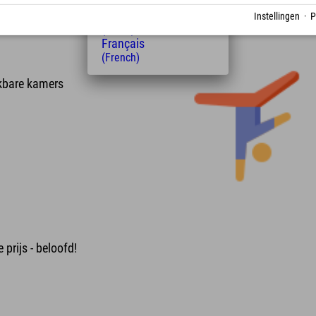
(Hungarian)
Nederlands
Instellingen
·
P
(Dutch)
Français
(French)
ikbare kamers
e prijs - beloofd!