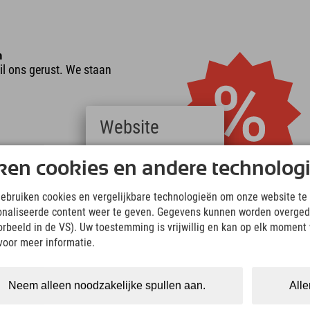
n
il ons gerust. We staan
Website
Deutsch
ken cookies en andere technolog
(German)
English
gebruiken cookies en vergelijkbare technologieën om onze website te 
(English)
onaliseerde content weer te geven. Gegevens kunnen worden overged
Italiano
de kamer
(Italian)
oorbeeld in de VS). Uw toestemming is vrijwillig en kan op elk moment
en in plaats van 3 op de
Čeština
voor meer informatie.
on in plaats van 2? Het
(Czech)
ersonen op een kamer is
Polski
(Polish)
Neem alleen noodzakelijke spullen aan.
Alle
Magyar