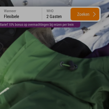
Wanneer
WHO
Zoeken
Flexibele
2 Gasten
arief 10% bonus op overnachtingen bij reizen per trein