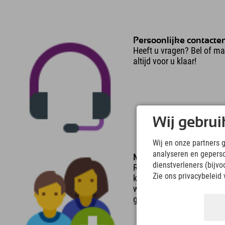
Persoonlijke contacte
Heeft u vragen? Bel of ma
altijd voor u klaar!
Wij gebrui
Wij en onze partners 
analyseren en gepers
Meerdere mensen in 
dienstverleners (bijv
Reizen er slechts 2 person
Zie ons privacybeleid 
kamer, of slechts 1 perso
wijzigen van het aantal p
gratis.