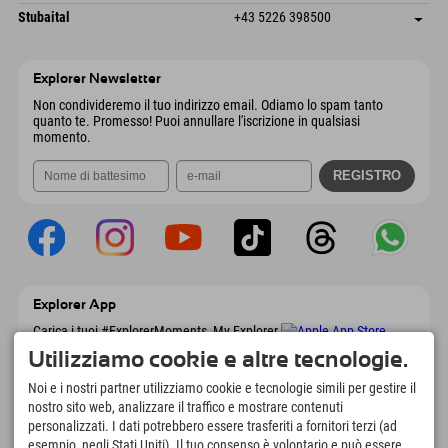
Invia email
Dorfstraße 24
Salva indirizzo
Austria
Prenotazione
Stubaital
+43 5226 398500
9546 Bad Kleinkirchheim
Informazioni sull'arrivo
Invia email
Wiesenweg 6
Salva indirizzo
Austria
Prenotazione
6167 Neustift im Stubaital
Informazioni sull'arrivo
Invia email
Austria
Prenotazione
Explorer Newsletter
Invia email
Non condivideremo il tuo indirizzo email. Odiamo lo spam tanto
quanto te. Promesso! Puoi annullare l'iscrizione in qualsiasi
momento.
Explorer App
Carica i tuoi #ExplorerMoments, My Explorer
To Go con panoramica delle prenotazioni,
Utilizziamo cookie e altre tecnologie.
lista dei desideri, panoramica dei ristoranti e
molto altro. Scaricalo subito!
Noi e i nostri partner utilizziamo cookie e tecnologie simili per gestire il
nostro sito web, analizzare il traffico e mostrare contenuti
personalizzati. I dati potrebbero essere trasferiti a fornitori terzi (ad
È tempo di momenti da esploratore
esempio, negli Stati Uniti). Il tuo consenso è volontario e può essere