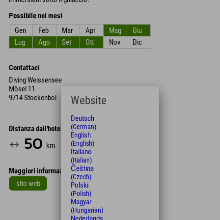
Possibile nei mesi
Gen
Feb
Mar
Apr
Mag
Giu
Lug
Ago
Set
Ott
Nov
Dic
Contattaci
Diving Weissensee
Mösel 11
9714 Stockenboi
Website
Deutsch
(German)
Distanza dall'hotel
English
50
65
(English)
km
Min.
Italiano
(Italian)
Čeština
Maggiori informazioni
(Czech)
sito web
Polski
(Polish)
Leaflet
| Map data © OpenStreetMap contributors
Magyar
(Hungarian)
+
Nederlands