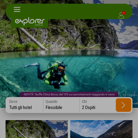
1
NOVITÀ: Tariffa Clima Bonus del 10% sui pernottamenti viaggiando in treno
Dove
Quando
Chi
Tutti gli hotel
Flessibile
2 Ospiti