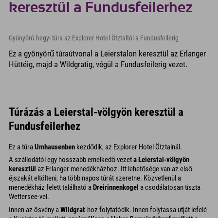
keresztül a Fundusfeilerhez
Gyönyörű hegyi túra az Explorer Hotel Ötztaltól a Fundusfeilerig
Ez a gyönyörű túraútvonal a Leierstalon keresztül az Erlanger
Hüttéig, majd a Wildgratig, végül a Fundusfeilerig vezet.
Túrázás a Leierstal-völgyön keresztül a
Fundusfeilerhez
Ez a túra
Umhausenben
kezdődik, az Explorer Hotel Ötztalnál.
A szállodától egy hosszabb emelkedő vezet
a Leierstal-völgyön
keresztül
az Erlanger menedékházhoz. Itt lehetősége van az első
éjszakát eltölteni, ha több napos túrát szeretne. Közvetlenül a
menedékház felett található a
Dreirinnenkogel
a csodálatosan tiszta
Wettersee-vel.
Innen az ösvény a
Wildgrat
-hoz folytatódik. Innen folytassa utját lefelé