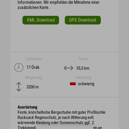
Informationen. Wir empfehlen die Mitnahme einer
zusätzlichen Karte.
KML Download
GPX Download
Időtartam
hossz
17 Órák
35,5 km
Magasság
nehézség
schwierig
3200 m
Ausrüstung
Feste, knöchelhohe Bergschuhe mit guter Profilsohle
Rucksack Regenschutz, je nach Witterung evtl.
wärmende Kleidung oder Sonnenschutz ggf. 2
Trekkingstöcke ausreichend Getränke vor allem an