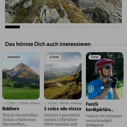
Das könnte Dich auch interessieren
Oberstdorf
Zillertal
Ötztal
↔ 11,7 km
↕ 1100 hm
schwierig
↔ 14,3 km
↕ 860 hm
schwierig
Festői
Rubihorn
3 csúcs oda-vissza
kerékpártúra
Umhausen
Túrázás Oberstdorfban -
Túrázzon 3 panorámás
Fedezze fel Umhausen
Túrázás a Rubihornon
csúcsot a Zillertalban
környékén
nevezetességeit
Oberstdorfban,
töltött nyaralása alatt
kerékpárral