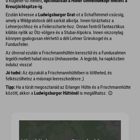
a Kugleter-tó mellett,
opcionálisan a Hoher Gemeindekopf mellett a
Kreuzjöchlspitze-ig
.
Ezután kövesse a
Ludwigsburger Grat
-ot a Schafhimmel-csúcsig,
amely a Wildgratstock déli sarkát alkotja. Innen túrázhatsz a
Lehnerjochhoz és a Feilerscharte-hoz. Onnan fentről fantasztikus
kilátás nyílik az Ötz-völgyre és a Stubai-Alpokra. Innen viszonylag
könnyen gyalogosan elérhető a déli Lehner Grieskogel és a
Fundusfeiler.
Az útvonal ezután a Frischmannhüttén keresztül és a Fundusalmen
legelői mellett halad vissza Umhausenbe. A legjobb, ha napközben
indulsz vissza!
Jó tudni:
Az éjszakát a Frischmannhüttében is töltheted, és
felkészülhetsz a másnapi leereszkedésre ;)
Tipp:
Ha a túrát megosztanád az Erlanger Hütte és a Frischmannhütte
között, akkor a
Ludwigsburger Hütténél
is megállhatsz. 😉