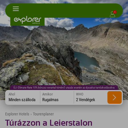
1
ÚJ: Climate Rate 10% bónusz vonattal történő utazás esetén az éjszakai tartózkodásokra
Ahol
Amikor
WHO
Minden szálloda
Rugalmas
2 Vendégek
Explorer Hotels
›
Tourenplaner
Túrázzon a Leierstalon