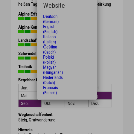
Website
heißen Tagen evtl. Brotzeit / Süßigkeiten zur Stärkung
Alpine Erfahrung
Deutsch
(German)
English
Alpine Kondition
(English)
Italiano
Landschaft
(Italian)
Čeština
(Czech)
Schwindelfreiheit
Polski
(Polish)
Technik
Magyar
(Hungarian)
Nederlands
Begehbar in den Monaten
(Dutch)
Français
Jan.
Feb.
März
April
(French)
Mai
Juni
Juli
Aug.
Sep.
Okt.
Nov.
Dez.
Wegbeschaffenheit
Steig, Gratwanderung
Hinweis