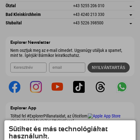
6272 Kaltenbach im Zillertal
Érkezési információk
E-mail küldése
Freizeitpark 10
Cím mentése
Ausztria
Könyv
Ötztal
+43 5255 206 010
4573 Hinterstoder
Érkezési információk
E-mail küldése
Gscheat 14
Cím mentése
Ausztria
Könyv
Bad Kleinkirchheim
+43 4240 213 330
6441 Umhausen
Érkezési információk
E-mail küldése
Dorfstraße 24
Cím mentése
Ausztria
Könyv
Stubaital
+43 5226 398500
9546 Bad Kleinkirchheim
Érkezési információk
E-mail küldése
Wiesenweg 6
Cím mentése
Ausztria
Könyv
6167 Neustift im Stubaital
Érkezési információk
E-mail küldése
Ausztria
Könyv
Explorer Newsletter
E-mail küldése
Nem osztjuk meg az e-mail címedet. Ugyanúgy utáljuk a spamet,
mint te. Ígérjük! Bármikor leiratkozhatsz.
Explorer App
Töltsd fel #ExplorerPillanataidat, az Úticélom
című videódat foglalási áttekintéssel,
bakancslistával, étterem áttekintéssel és
Sütiket és más technológiákat
még sok mással. Töltsd le most!
használunk.