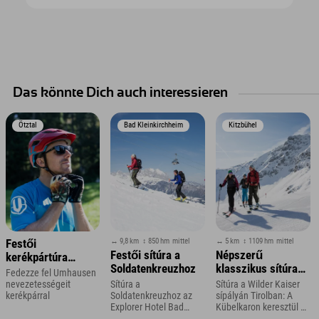
Das könnte Dich auch interessieren
Ötztal
Bad Kleinkirchheim
Kitzbühel
↔ 9,8 km
↕ 850 hm
mittel
↔ 5 km
↕ 1109 hm
mittel
Festői
Festői sítúra a
Népszerű
kerékpártúra
Soldatenkreuzhoz
klasszikus sítúra
Umhausen
Fedezze fel Umhausen
az Ellmauer Tor és
környékén
nevezetességeit
Sítúra a
Sítúra a Wilder Kaiser
a Hintere Goinger
kerékpárral
Soldatenkreuzhoz az
sípályán Tirolban: A
Explorer Hotel Bad
Kübelkaron keresztül az
Halt felé
Kleinkirchheim
Ellmauer-torig