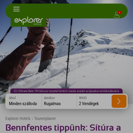
1
ÚJ: Climate Rate 10% bónusz vonattal történő utazás esetén az éjszakai tartózkodásokra
Ahol
Amikor
WHO
Minden szálloda
Rugalmas
2 Vendégek
Explorer Hotels
›
Tourenplaner
Bennfentes tippünk: Sítúra a