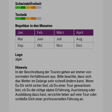
Schwindelfreiheit
Technik
Begehbar in den Monaten
Jan.
Feb.
März
April
Mai
Juni
Juli
Aug.
Sep.
Okt.
Nov.
Dez.
Lage
alpin
Hinweis
In der Beschreibung der Touren gehen wir immer von
normalen Verhältnissen aus. Bitte beachte, dass sich
das Wetter im Gebirge sehr schnell ändern kann. Wenn
Du Dir nicht sicher bist, ob Du einer Tour gewachsen
bist, ob Du die nötige alpine Erfahrung, Ausrüstung oder
Ausbildung dazu hast, verzichte lieber auf eine Tour oder
schließe Dich einer professionellen Führung an.