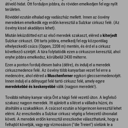
átívelő hidat. Ott forduljon jobbra, és röviden emelkedjen fel egy nyílt
területen.
Röviddel ezután elhalad egy vadászház mellett. Innen az ösvény
meredeken emelkedik egy erdőn keresztül a Sulzkar cirkusz felé. (Az
ösvény kissé akadályos lehet).
Miután leküzdötted ezt az első meredek szakaszt, eléred a
kiterjedt
Sulzkar cirkuszt. Ott tarts jobbra, emelkedj fel egy központilag
elhelyezkedő csúcs (Oppen, 2208 m) mentén, és érd el a cirkusz
következő szintjét. A túra folytatódik ezen a cirkuszon keresztül, ahol
enyhe jobbra emelkedsz, körülbelül 2430 méterre.
Ezen a ponton fordulj élesen balra (délre), és indulj el a meredek
cirkuszmedence felé. Az ösvény több kanyarban vezet fel erre a
medencére, ahol eléred a
Muschenferner
egykori gleccsermedencéjét.
Innen indulj el a délnyugat felé tartó cirkusz felé, amely egyre
meredekebbé és keskenyebbé
válik (nagyon meredek!).
További néhány kanyar várja Önt a hágó felé vezető úton. A legfelső
szakasz nagyon meredek. Itt ajánlott a sílécet a válladra húzni, és
átsétálni a szakadékon. A csúcsot ezután a hógerincen keresztül lehet
elérni. Az ereszkedés a Sulzkar cirkusz végéig a felvezető útvonalat
követi. A meredek erdőn keresztül ereszkedve választhatunk, hogy a
felhajtót követjük, vagy egy vízmosáson ("die Treien") síelünk le a