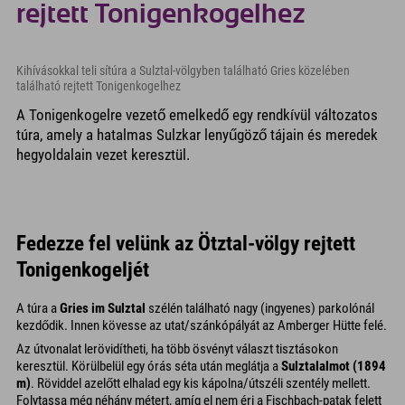
rejtett Tonigenkogelhez
Kihívásokkal teli sítúra a Sulztal-völgyben található Gries közelében
található rejtett Tonigenkogelhez
A Tonigenkogelre vezető emelkedő egy rendkívül változatos
túra, amely a hatalmas Sulzkar lenyűgöző tájain és meredek
hegyoldalain vezet keresztül.
Fedezze fel velünk az Ötztal-völgy rejtett
Tonigenkogeljét
A túra a
Gries im Sulztal
szélén található nagy (ingyenes) parkolónál
kezdődik. Innen kövesse az utat/szánkópályát az Amberger Hütte felé.
Az útvonalat lerövidítheti, ha több ösvényt választ tisztásokon
keresztül. Körülbelül egy órás séta után meglátja a
Sulztalalmot (1894
m)
. Röviddel azelőtt elhalad egy kis kápolna/útszéli szentély mellett.
Folytassa még néhány métert, amíg el nem éri a Fischbach-patak felett