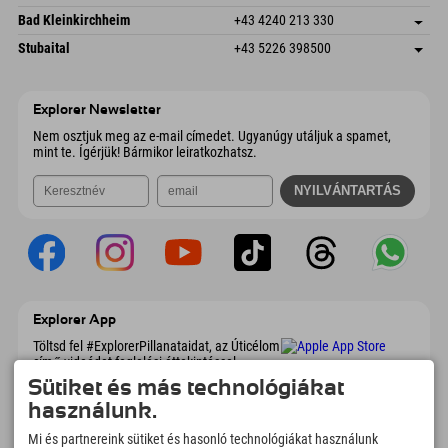
4573 Hinterstoder
Érkezési információk
E-mail küldése
Gscheat 14
Cím mentése
Ausztria
Könyv
Bad Kleinkirchheim
+43 4240 213 330
6441 Umhausen
Érkezési információk
E-mail küldése
Dorfstraße 24
Cím mentése
Ausztria
Könyv
Stubaital
+43 5226 398500
9546 Bad Kleinkirchheim
Érkezési információk
E-mail küldése
Wiesenweg 6
Cím mentése
Ausztria
Könyv
6167 Neustift im Stubaital
Érkezési információk
E-mail küldése
Ausztria
Könyv
Explorer Newsletter
E-mail küldése
Nem osztjuk meg az e-mail címedet. Ugyanúgy utáljuk a spamet,
mint te. Ígérjük! Bármikor leiratkozhatsz.
Explorer App
Töltsd fel #ExplorerPillanataidat, az Úticélom
című videódat foglalási áttekintéssel,
bakancslistával, étterem áttekintéssel és
Sütiket és más technológiákat
még sok mással. Töltsd le most!
használunk.
Mi és partnereink sütiket és hasonló technológiákat használunk