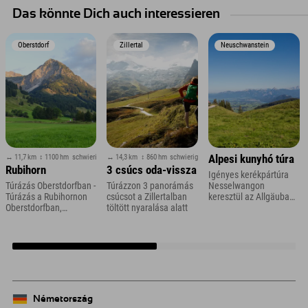
Das könnte Dich auch interessieren
Oberstdorf
Zillertal
Neuschwanstein
↔ 11,7 km
↕ 1100 hm
schwierig
↔ 14,3 km
↕ 860 hm
schwierig
Alpesi kunyhó túra
Rubihorn
3 csúcs oda-vissza
Igényes kerékpártúra
Túrázás Oberstdorfban -
Túrázzon 3 panorámás
Nesselwangon
Túrázás a Rubihornon
csúcsot a Zillertalban
keresztül az Allgäuban
Oberstdorfban,
töltött nyaralása alatt
a Bikehotel Allgäuban,
Allgäuban
az Explorer Hotelben.
Németország