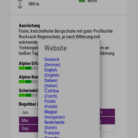
leicht
589 m
Ausrüstung
Feste, knöchelhohe Bergschuhe mit guter Profilsohle
Rucksack Regenschutz, je nach Witterung evtl.
wärmende Kleidung oder Sonnenschutz ggf. 2
Website
Trekkingstöcke ausreichend Getränke vor allem an
heißen Tagen evtl. Brotzeit / Süßigkeiten zur Stärkung
Deutsch
Alpine Erfahrung
(German)
English
(English)
Alpine Kondition
Italiano
(Italian)
Schwindelfreiheit
Čeština
(Czech)
Polski
Begehbar in den Monaten
(Polish)
Magyar
Jan.
Feb.
März
April
(Hungarian)
Mai
Juni
Juli
Aug.
Nederlands
(Dutch)
Sep.
Okt.
Nov.
Dez.
Français