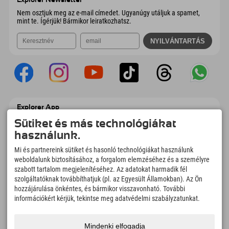
E-mail küldése
Nem osztjuk meg az e-mail címedet. Ugyanúgy utáljuk a spamet,
mint te. Ígérjük! Bármikor leiratkozhatsz.
Explorer App
Töltsd fel #ExplorerPillanataidat, az Úticélom
Sütiket és más technológiákat
című videódat foglalási áttekintéssel,
használunk.
bakancslistával, étterem áttekintéssel és
még sok mással. Töltsd le most!
Mi és partnereink sütiket és hasonló technológiákat használunk
weboldalunk biztosításához, a forgalom elemzéséhez és a személyre
szabott tartalom megjelenítéséhez. Az adatokat harmadik fél
Felfedezős pillanatok ideje
szolgáltatóknak továbbíthatjuk (pl. az Egyesült Államokban). Az Ön
166
4.634
km
hozzájárulása önkéntes, és bármikor visszavonható. További
Hegyi tavak és
Sí- és snowboardpályák
információkért kérjük, tekintse meg adatvédelmi szabályzatunkat.
élményfürdők
8.991
km
97
%
Mindenki elfogadja