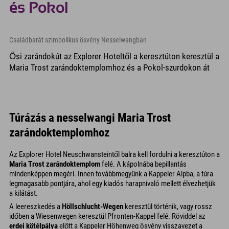
és Pokol
Családbarát szimbolikus ösvény Nesselwangban
Ősi zarándokút az Explorer Hoteltől a keresztúton keresztül a
Maria Trost zarándoktemplomhoz és a Pokol-szurdokon át
Túrázás a nesselwangi Maria Trost
zarándoktemplomhoz
Az Explorer Hotel Neuschwansteintől balra kell fordulni a keresztúton a
Maria Trost zarándoktemplom
felé. A kápolnába bepillantás
mindenképpen megéri. Innen továbbmegyünk a Kappeler Alpba, a túra
legmagasabb pontjára, ahol egy kiadós harapnivaló mellett élvezhetjük
a kilátást.
A leereszkedés a
Höllschlucht-Wegen
keresztül történik, vagy rossz
időben a Wiesenwegen keresztül Pfronten-Kappel felé. Röviddel az
erdei kötélpálya
előtt a Kappeler Höhenweg ösvény visszavezet a