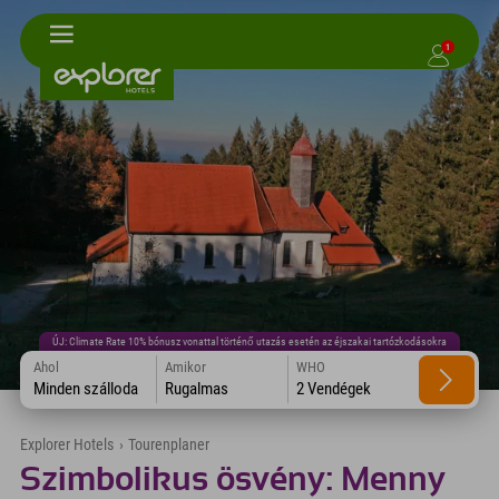
1
ÚJ: Climate Rate 10% bónusz vonattal történő utazás esetén az éjszakai tartózkodásokra
Ahol
Amikor
WHO
Minden szálloda
Rugalmas
2 Vendégek
Explorer Hotels
›
Tourenplaner
Szimbolikus ösvény: Menny