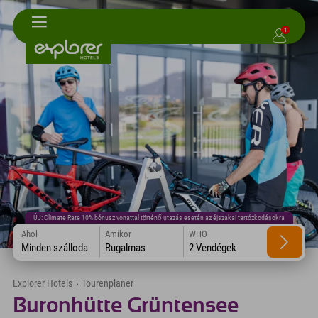
1
ÚJ: Climate Rate 10% bónusz vonattal történő utazás esetén az éjszakai tartózkodásokra
Ahol
Amikor
WHO
Minden szálloda
Rugalmas
2 Vendégek
Explorer Hotels
›
Tourenplaner
Buronhütte Grüntensee