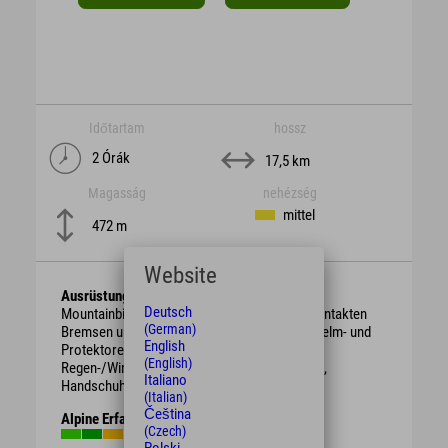
Időtartam
hossz
2 Órák
17,5 km
Magasság
nehézség
mittel
472 m
Website
Ausrüstung
Deutsch
Mountainbike mit berggängiger Übersetzung, intakten
(German)
Bremsen und genügend Bremsbelag. Schutzhelm- und
English
Protektoren.
(English)
Regen-/Wind-/Sonnen-/Wetterschutzkleidung,
Italiano
Handschuhe, Getränk, Proviant.
(Italian)
Čeština
Alpine Erfahrung
(Czech)