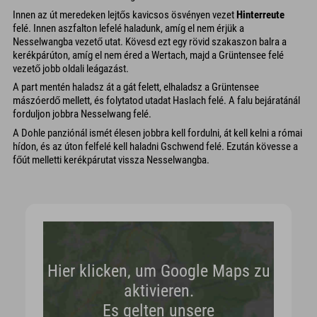
Innen az út meredeken lejtős kavicsos ösvényen vezet
Hinterreute
felé. Innen aszfalton lefelé haladunk, amíg el nem érjük a
Nesselwangba vezető utat. Kövesd ezt egy rövid szakaszon balra a
kerékpárúton, amíg el nem éred a Wertach, majd a Grüntensee felé
vezető jobb oldali leágazást.
A part mentén haladsz át a gát felett, elhaladsz a Grüntensee
mászóerdő mellett, és folytatod utadat Haslach felé. A falu bejáratánál
forduljon jobbra Nesselwang felé.
A Dohle panziónál ismét élesen jobbra kell fordulni, át kell kelni a római
hídon, és az úton felfelé kell haladni Gschwend felé. Ezután kövesse a
főút melletti kerékpárutat vissza Nesselwangba.
Hier klicken, um Google Maps zu
aktivieren.
Es gelten unsere