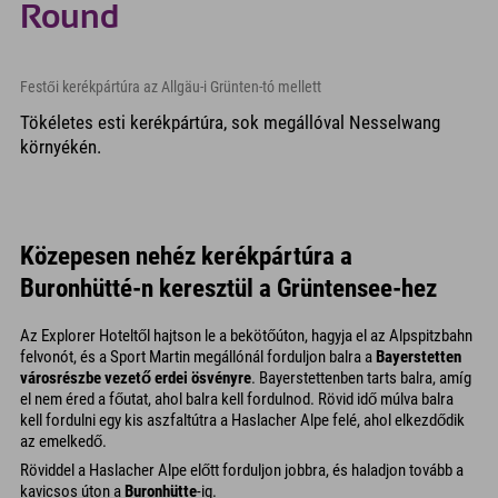
Round
Festői kerékpártúra az Allgäu-i Grünten-tó mellett
Tökéletes esti kerékpártúra, sok megállóval Nesselwang
környékén.
Közepesen nehéz kerékpártúra a
Buronhütté-n keresztül a Grüntensee-hez
Az Explorer Hoteltől hajtson le a bekötőúton, hagyja el az Alpspitzbahn
felvonót, és a Sport Martin megállónál forduljon balra a
Bayerstetten
városrészbe vezető erdei ösvényre
. Bayerstettenben tarts balra, amíg
el nem éred a főutat, ahol balra kell fordulnod. Rövid idő múlva balra
kell fordulni egy kis aszfaltútra a Haslacher Alpe felé, ahol elkezdődik
az emelkedő.
Röviddel a Haslacher Alpe előtt forduljon jobbra, és haladjon tovább a
kavicsos úton a
Buronhütte
-ig.