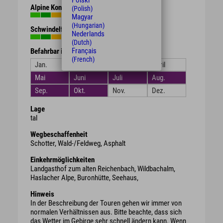
Polski
Alpine Kondition
(Polish)
Magyar
(Hungarian)
Schwindelfreiheit
Nederlands
(Dutch)
Français
Befahrbar in den Monaten
(French)
Jan.
Feb.
März
April
Mai
Juni
Juli
Aug.
Sep.
Okt.
Nov.
Dez.
Lage
tal
Wegbeschaffenheit
Schotter, Wald-/Feldweg, Asphalt
Einkehrmöglichkeiten
Landgasthof zum alten Reichenbach, Wildbachalm,
Haslacher Alpe, Buronhütte, Seehaus,
Hinweis
In der Beschreibung der Touren gehen wir immer von
normalen Verhältnissen aus. Bitte beachte, dass sich
das Wetter im Gebirge sehr schnell ändern kann. Wenn