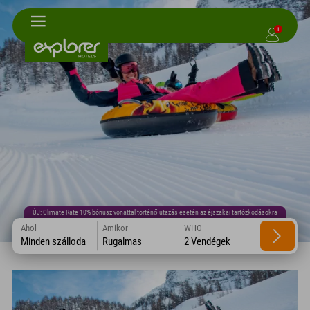
1
ÚJ: Climate Rate 10% bónusz vonattal történő utazás esetén az éjszakai tartózkodásokra
Ahol
Amikor
WHO
Minden szálloda
Rugalmas
2 Vendégek