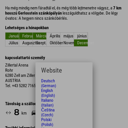
Ha még mindig nem fáradtál el, és még több lejtmenetre vágysz, a
7 km
hosszú Gerlosstein szánkópályán
leszáguldhatsz a völgybe. De légy
óvatos: A hegyen nincs szánkóbérlés.
Lehetséges a hónapokban
Január
Február
Március
Április
május
június
Július
Augusztus
Szept.
Október
November
December
kapcsolattartó személy
Zillertal Arena
Website
Rohr
6280 Zell am Ziller
AUSTRIA
Deutsch
Tel.
+43 5282 7165
(German)
English
(English)
Italiano
Távolság a szállodától
(Italian)
Čeština
8
8
km
Min.
(Czech)
Polski
(Polish)