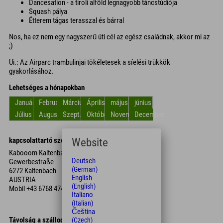
Dancesation - a tiroli alföld legnagyobb táncstúdiója
Squash pálya
Étterem tágas terasszal és bárral
Nos, ha ez nem egy nagyszerű úti cél az egész családnak, akkor mi az
;)
Ui.: Az Airparc trambulinjai tökéletesek a síelési trükkök
gyakorlásához.
Lehetséges a hónapokban
Január
Február
Március
Április
május
június
Július
Augusztus
Szept.
Október
November
December
kapcsolattartó személy
Website
Kabooom Kaltenbach
Deutsch
Gewerbestraße
(German)
6272 Kaltenbach
English
AUSTRIA
(English)
Mobil
+43 6768 474 647 51
Italiano
(Italian)
Čeština
Távolság a szállodától
(Czech)