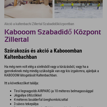
Akció a kaltenbachi Zillertal Szabadidőközpontban
Kabooom Szabadidő Központ
Zillertal
Szórakozás és akció a Kabooomban
Kaltenbachban
Ha még nem volt elég a síelésből vagy a túrázásból, vagy ha a
gyerekeknek még mindig szükségük van egy kis izgalomra, ajánljuk a
KABOOOM látogatását Kaltenbachban.
Itt a következőket találja:
Tirol legnagyobb AIRPARC-ja 10 méteres belmagassággal
Jégpálya öltözőkkel
4 méteres boulderfal üveghomlokzattal
3 sávos tekepálya