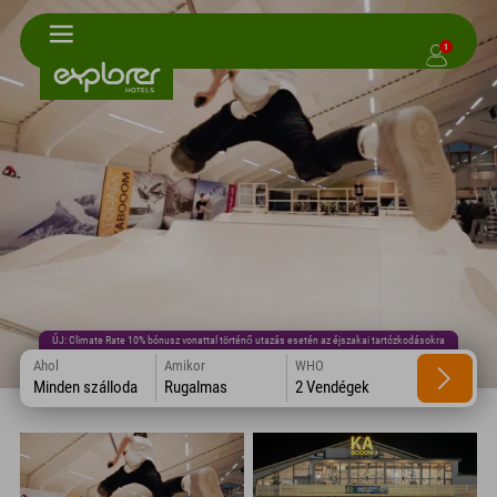
1
ÚJ: Climate Rate 10% bónusz vonattal történő utazás esetén az éjszakai tartózkodásokra
Ahol
Amikor
WHO
Minden szálloda
Rugalmas
2 Vendégek