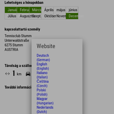
Lehetséges a hónapokban
Január
Február
Március
Április
május
június
Július
Augusztus
Szept.
Október
November
December
kapcsolattartó személy
Tennisclub Stumm
Unterwaldstraße
6275 Stumm
Website
AUSTRIA
Deutsch
(German)
English
Távolság a szállodától
(English)
1
4
Italiano
km
Min.
(Italian)
Čeština
(Czech)
További információk
Polski
(Polish)
Leaflet
| Map data © OpenStreetMap contributors
Magyar
+
(Hungarian)
Nederlands
−
(Dutch)