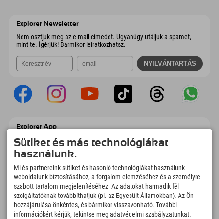
Wiesenweg 6
Cím mentése
Ausztria
Könyv
6167 Neustift im Stubaital
Érkezési információk
E-mail küldése
Ausztria
Könyv
Explorer Newsletter
E-mail küldése
Nem osztjuk meg az e-mail címedet. Ugyanúgy utáljuk a spamet,
mint te. Ígérjük! Bármikor leiratkozhatsz.
Explorer App
Töltsd fel #ExplorerPillanataidat, az Úticélom
Sütiket és más technológiákat
című videódat foglalási áttekintéssel,
használunk.
bakancslistával, étterem áttekintéssel és
még sok mással. Töltsd le most!
Mi és partnereink sütiket és hasonló technológiákat használunk
weboldalunk biztosításához, a forgalom elemzéséhez és a személyre
szabott tartalom megjelenítéséhez. Az adatokat harmadik fél
Felfedezős pillanatok ideje
szolgáltatóknak továbbíthatjuk (pl. az Egyesült Államokban). Az Ön
166
4.634
km
hozzájárulása önkéntes, és bármikor visszavonható. További
Hegyi tavak és
Sí- és snowboardpályák
információkért kérjük, tekintse meg adatvédelmi szabályzatunkat.