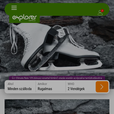
1
ÚJ: Climate Rate 10% bónusz vonattal történő utazás esetén az éjszakai tartózkodásokra
Ahol
Amikor
WHO
Minden szálloda
Rugalmas
2 Vendégek