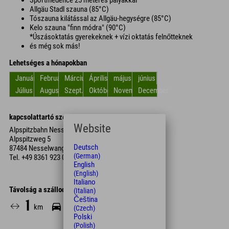
Sportmedence 25 méteres pályákkal
Allgäu Stadl szauna (85°C)
Tószauna kilátással az Allgäu-hegységre (85°C)
Kelo szauna "finn módra" (90°C)
*Úszásoktatás gyerekeknek + vízi oktatás felnőtteknek
és még sok más!
Lehetséges a hónapokban
Január
Február
Március
Április
május
június
Július
Augusztus
Szept.
Október
November
December
kapcsolattartó személy
Website
Alpspitzbahn Nesselwang
Alpspitzweg 5
Deutsch
87484 Nesselwang
(German)
Tel.
+49 8361 923 040
English
(English)
Italiano
Távolság a szállodától
(Italian)
Čeština
1
4
17
km
Min.
Min.
(Czech)
Polski
(Polish)