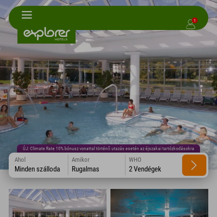
1
ÚJ: Climate Rate 10% bónusz vonattal történő utazás esetén az éjszakai tartózkodásokra
Ahol
Amikor
WHO
Minden szálloda
Rugalmas
2 Vendégek