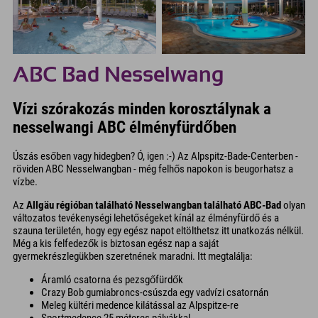
ABC Bad Nesselwang
Vízi szórakozás minden korosztálynak a
nesselwangi ABC élményfürdőben
Úszás esőben vagy hidegben? Ó, igen :-) Az Alpspitz-Bade-Centerben -
röviden ABC Nesselwangban - még felhős napokon is beugorhatsz a
vízbe.
Az
Allgäu régióban található Nesselwangban található ABC-Bad
olyan
változatos tevékenységi lehetőségeket kínál az élményfürdő és a
szauna területén, hogy egy egész napot eltölthetsz itt unatkozás nélkül.
Még a kis felfedezők is biztosan egész nap a saját
gyermekrészlegükben szeretnének maradni. Itt megtalálja:
Áramló csatorna és pezsgőfürdők
Crazy Bob gumiabroncs-csúszda egy vadvízi csatornán
Meleg kültéri medence kilátással az Alpspitze-re